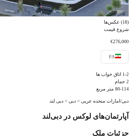
(18) عکس‌ها
شروع قیمت
€276,000
FA
1-2
اتاق خواب ها
2
حمام
80-114
متر مربع
دبی/امارات متحده عربی > دبی > دبی لند
آپارتمان‌های لوکس در دبی‌لند
جزئیات ملک