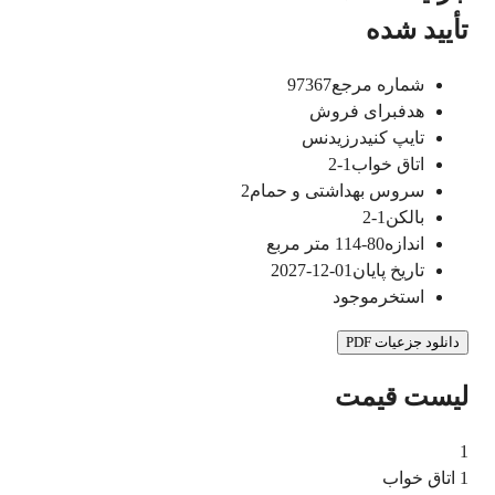
تأیید شده
شماره مرجع
97367
هدف
برای فروش
تایپ کنید
رزیدنس
اتاق خواب
1-2
سروس بهداشتی و حمام
2
بالکن
1-2
اندازه
80-114
متر مربع
تاریخ پایان
01-12-2027
استخر
موجود
دانلود جزعیات PDF
لیست قیمت
1
1 اتاق خواب