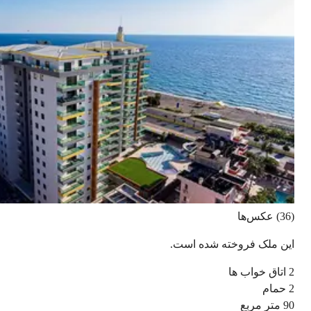
(36) عکس‌ها
این ملک فروخته شده است.
2
اتاق خواب ها
2
حمام
90
متر مربع