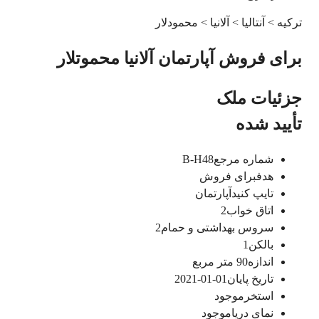
ترکیه > آنتالیا > آلانیا > محمودلار
برای فروش آپارتمان آلانیا محموتلار
جزئیات ملک
تأیید شده
شماره مرجع
B-H48
هدف
برای فروش
تایپ کنید
آپارتمان
اتاق خواب
2
سروس بهداشتی و حمام
2
بالکن
1
اندازه
90
متر مربع
تاریخ پایان
01-01-2021
استخر
موجود
نمای دریا
موجود