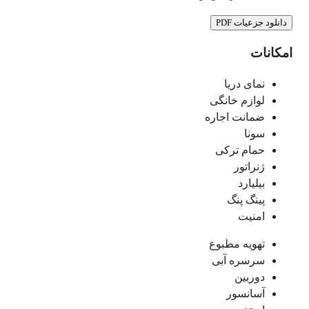
دانلود جزعیات PDF
امکانات
نمای دریا
لوازم خانگی
ضمانت اجاره
سونا
حمام ترکی
ژنراتور
بیلیارد
پینگ پنگ
امنیت
تهویه مطبوع
سرسره آبی
دوربین
آسانسور