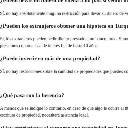
¿Puedo llevar mi dinero de vuelta a mi país si vendo 
Sí, no hay absolutamente ninguna restricción para llevar su dinero de v
¿Pueden los extranjeros obtener una hipoteca en Turq
Sí, los extranjeros pueden pedir dinero prestado a un banco turco. Su
préstamos con una tasa de interés fija de hasta 10 años.
¿Puedo invertir en más de una propiedad?
Sí, no hay restricciones sobre la cantidad de propiedades que puedes c
¿Qué pasa con la herencia?
A menos que se indique lo contrario, en caso de que algo le ocurra al ti
escritura de propiedad, necesitará asistencia legal.
¿Hay restricciones al comprar una propiedad en Turq