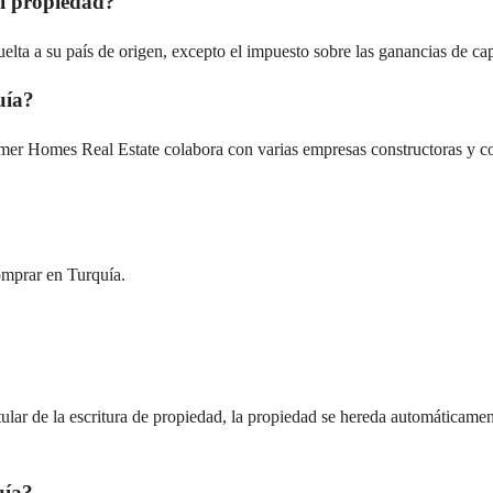
mi propiedad?
uelta a su país de origen, excepto el impuesto sobre las ganancias de ca
uía?
mmer Homes Real Estate colabora con varias empresas constructoras y c
omprar en Turquía.
tular de la escritura de propiedad, la propiedad se hereda automáticament
uía?