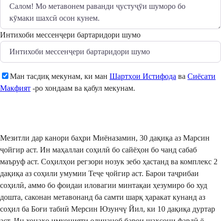
Интихоби мессенҷери бартаридори шумо
Ман тасдиқ мекунам, ки ман
Шартҳои Истифода
ва
Сиёсати
Макфият
-ро хондаам ва қабул мекунам.
Фиристодан
Мезитли дар канори баҳри Миёназамин, 30 дақиқа аз Марсин
ҷойгир аст. Ин маҳаллаи соҳилӣ бо сайёҳон бо чанд сабаб
маъруф аст. Соҳилҳои регзори нозук зебо ҳастанд ва комплекс 2
дақиқа аз соҳили умумии Теҷе ҷойгир аст. Барои таҷрибаи
соҳилӣ, аммо бо фоидаи иловагии минтақаи ҳезумиро бо худ
дошта, саконан метавонанд ба самти шарқ ҳаракат кунанд аз
соҳил ба Боғи табиӣ Мерсин Юзунчү Йил, ки 10 дақиқа дуртар
аст. Ин хонаҳо имконияти олиҷаноб барои шахсони фардӣ ё