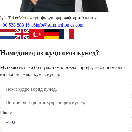
Işık
Teker
Менежери фурӯш дар дафтари Алания
+90 538 888 16 16
info@summerhomes.com
Намедонед аз куҷо оғоз кунед?
Мутахассиси мо бо шумо тамос хоҳад гирифт, то ба шумо дар
интихоби амвол кӯмак кунад.
Phone