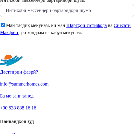
Интихоби мессенҷери бартаридори шумо
Ман тасдиқ мекунам, ки ман
Шартҳои Истифода
ва
Сиёсати
Макфият
-ро хондаам ва қабул мекунам.
Фиристодан
Дастгирии фаврӣ?
info@summerhomes.com
Ба мо занг занед
+90 538 888 16 16
Пайвандҳои зуд