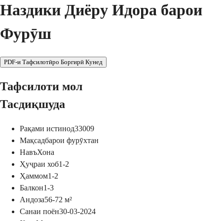
Наздики Диёру Идора барои
Фурӯш
PDF-и Тафсилотӣро Боргирӣ Кунед
Тафсилоти мол
Тасдиқшуда
Рақами истинод
33009
Мақсад
барои фурӯхтан
Навъ
Хона
Ҳуҷраи хоб
1-2
Ҳаммом
1-2
Балкон
1-3
Андоза
56-72
м²
Санаи поён
30-03-2024