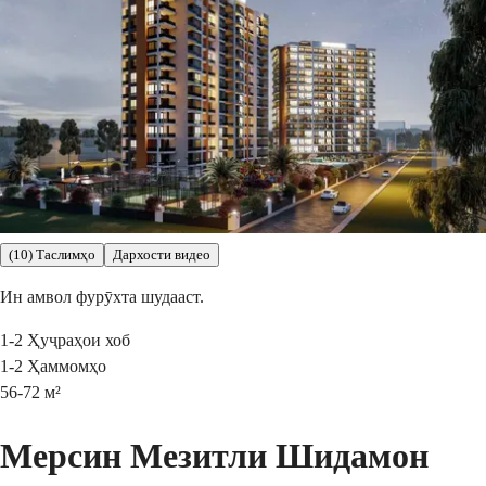
(10) Таслимҳо
Дархости видео
Ин амвол фурӯхта шудааст.
1-2
Ҳуҷраҳои хоб
1-2
Ҳаммомҳо
56-72
м²
Мерсин Мезитли Шидамон