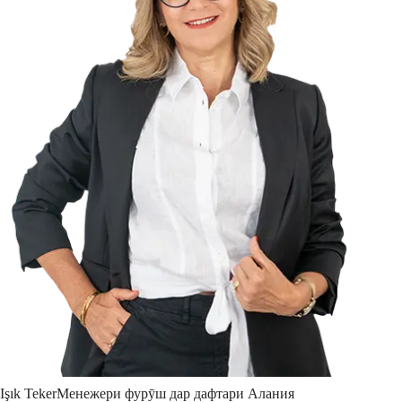
Işık
Teker
Менежери фурӯш дар дафтари Алания