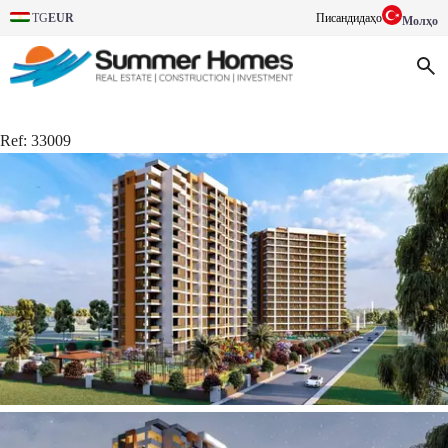
TG
EUR
Писандидаҳо
Молҳо
Ref:
33009