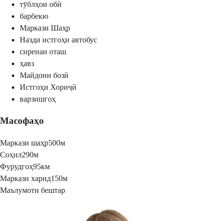
тӯблҳои обӣ
барбекю
Маркази Шаҳр
Назди истгоҳи автобус
сиренаи оташ
ҳавз
Майдони бозӣ
Истгоҳи Хориҷӣ
варзишгоҳ
Масофаҳо
Маркази шаҳр
500м
Соҳил
290м
Фурудгоҳ
95км
Маркази харид
150м
Маълумоти бештар