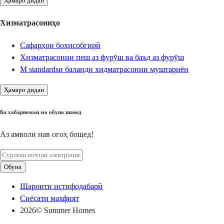
Ҳамаро дидан
Хизматрасониҳо
Сафарҳои боҳисобгирӣ
Хизматрасонии пеш аз фурӯш ва баъд аз фурӯш
М standardsи баланди хидматрасонии муштариён
Ҳамаро дидан
Ба хабарномаи мо обуна шавед
Аз амволи нав огоҳ бошед!
Обуна
Шароити истифодабарӣ
Сиёсати махфият
2026
© Summer Homes