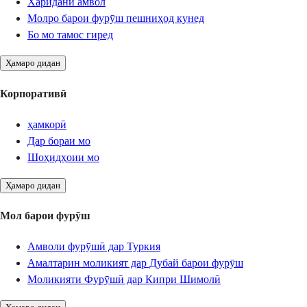
Харидани амвол
Молро барои фурӯш пешниҳод кунед
Бо мо тамос гиред
Ҳамаро дидан
Корпоративӣ
ҳамкорӣ
Дар бораи мо
Шоҳидҳоии мо
Ҳамаро дидан
Мол барои фурӯш
Амволи фурӯшӣ дар Туркия
Амалтарин моликият дар Дубай барои фурӯш
Моликияти Фурӯшӣ дар Кипри Шимолӣ