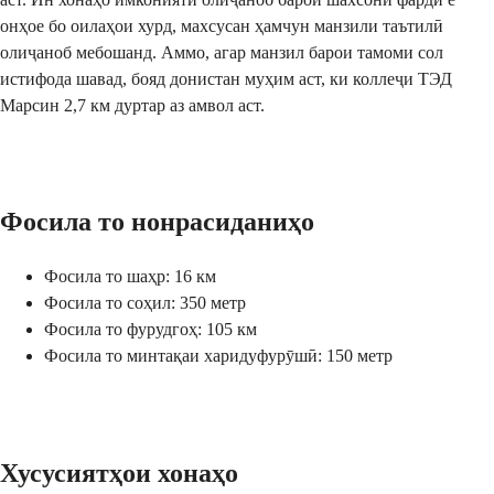
онҳое бо оилаҳои хурд, махсусан ҳамчун манзили таътилӣ
олиҷаноб мебошанд. Аммо, агар манзил барои тамоми сол
истифода шавад, бояд донистан муҳим аст, ки коллеҷи ТЭД
Марсин 2,7 км дуртар аз амвол аст.
Фосила то нонрасиданиҳо
Фосила то шаҳр: 16 км
Фосила то соҳил: 350 метр
Фосила то фурудгоҳ: 105 км
Фосила то минтақаи харидуфурӯшӣ: 150 метр
Хусусиятҳои хонаҳо