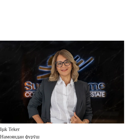
Işık
Teker
Намояндаи фурӯш