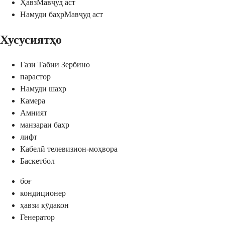
Ҳавз
Мавҷуд аст
Намуди баҳр
Мавҷуд аст
Хусусиятҳо
Газӣ Табии Зербино
парастор
Намуди шаҳр
Камера
Амният
манзараи баҳр
лифт
Кабелӣ телевизион-моҳвора
Баскетбол
боғ
кондиционер
ҳавзи кӯдакон
Генератор