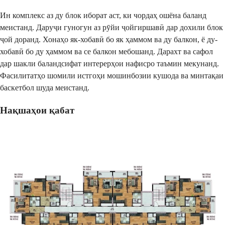
Ин комплекс аз ду блок иборат аст, ки чордаҳ ошёна баланд
меистанд. Даруҷи гуногун аз рӯйи ҷойгиршавӣ дар дохили блок
ҷой доранд. Хонаҳо як-хобавӣ бо як ҳаммом ва ду балкон, ё ду-
хобавӣ бо ду ҳаммом ва се балкон мебошанд. Дарахт ва сафол
дар шакли баландсифат интерерҳои нафисро таъмин мекунанд.
Фасилитатҳо шомили истгоҳи мошинбозии кушода ва минтақаи
баскетбол шуда меистанд.
Нақшаҳои қабат