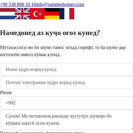
+90 538 888 16 16
info@summerhomes.com
Намедонед аз куҷо оғоз кунед?
Мутахассиси мо бо шумо тамос хоҳад гирифт, то ба шумо дар
интихоби амвол кӯмак кунад.
Phone