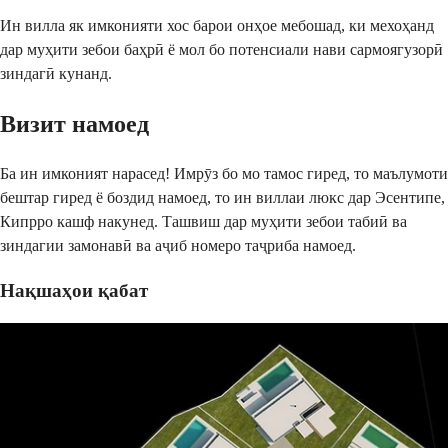
Ин вилла як имконияти хос барои онҳое мебошад, ки мехоҳанд 
дар муҳити зебои баҳрӣ ё мол бо потенсиали нави сармоягузорӣ 
зиндагӣ кунанд.
Визит намоед
Ба ин имконият нарасед! Имрӯз бо мо тамос гиред, то маълумоти 
бештар гиред ё боздид намоед, то ин виллаи люкс дар Эсентипе, 
Кипрро кашф накунед. Ташвиш дар муҳити зебои табиӣ ва 
зиндагии замонавӣ ва аҷиб номеро таҷриба намоед.
Нақшаҳои қабат