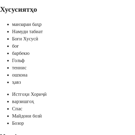
Хусусиятҳо
манзараи баҳр
Намуди табиат
Боғи Хусусӣ
боғ
барбекю
Гольф
теннис
ошхона
ҳавз
Истгоҳи Хориҷӣ
варзишгоҳ
Спас
Майдони бозӣ
Бозор