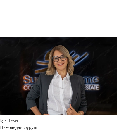
Işık
Teker
Намояндаи фурӯш