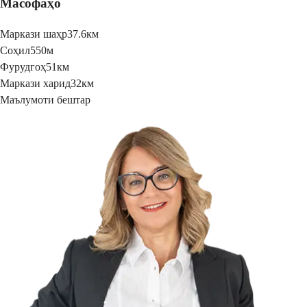
Масофаҳо
Маркази шаҳр
37.6км
Соҳил
550м
Фурудгоҳ
51км
Маркази харид
32км
Маълумоти бештар