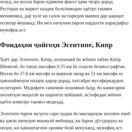
хоҳед, ин вилла барои одамони фаъол ҳама чизро дорад. 
Ресторан ва маркет наздик боэътимодии ҳаётро таъмин 
менамоянд, дар ҳоле ки салон ва паркҳои машин дар ҳақиқат 
осонтар мешавад. Ин мол инчунин барои пардохти параграфҳо 
мувофиқ аст.
Фоидаҳои ҷойгоҳи Эсентипе, Кипр
Ҳаёт дар Эсентипе, Кипр, нозукнавӣ ба зебоии табии Кипр 
Шимолӣ, бо танҳо масофаи 0.55 км ба соҳили безавол рафтан. 
Вилла бо 37.6 км масофа аз маркази шаҳр ва 51 км масофа аз 
ҳавопаймоҳои наздик қарор дорад, хатсайри мусофиркардии 
осонтарин. Мудифати самимии ноҳиявии баҳр, бо камигарии 
хосиятҳои маҳаллӣ ва шароити ҷойшавӣ, истифодаи зебоии 
ҳаёти комилро такмил медиҳад.
Эсентипе барои муҳити сари худаш бо манзараҳои хосияти аҷиб 
ва ҳавзи шенедон маъмулӣ мебошад, ки барои дӯстдораҳо ва 
онҳое, ки навиштагони оромие бозӣ мекунанд, мувофиқ аст.