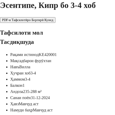
Эсентипе, Кипр бо 3-4 хоб
PDF-и Тафсилотӣро Боргирӣ Кунед
Тафсилоти мол
Тасдиқшуда
Рақами истинод
KE420001
Мақсад
барои фурӯхтан
Навъ
Вилла
Ҳуҷраи хоб
3-4
Ҳаммом
3-4
Балкон
1
Андоза
235-288
м²
Санаи поён
31-12-2024
Ҳавз
Мавҷуд аст
Намуди баҳр
Мавҷуд аст