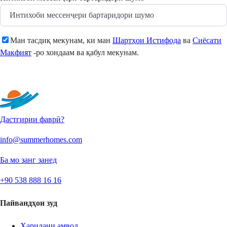
Ман тасдиқ мекунам, ки ман
Шартҳои Истифода
ва
Сиёсати
Макфият
-ро хондаам ва қабул мекунам.
Фиристодан
Дастгирии фаврӣ?
info@summerhomes.com
Ба мо занг занед
+90 538 888 16 16
Пайвандҳои зуд
Харидани амвол