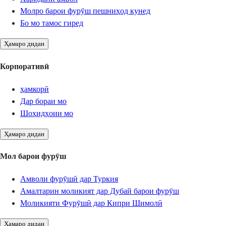
Молро барои фурӯш пешниҳод кунед
Бо мо тамос гиред
Ҳамаро дидан
Корпоративӣ
ҳамкорӣ
Дар бораи мо
Шоҳидҳоии мо
Ҳамаро дидан
Мол барои фурӯш
Амволи фурӯшӣ дар Туркия
Амалтарин моликият дар Дубай барои фурӯш
Моликияти Фурӯшӣ дар Кипри Шимолӣ
Ҳамаро дидан