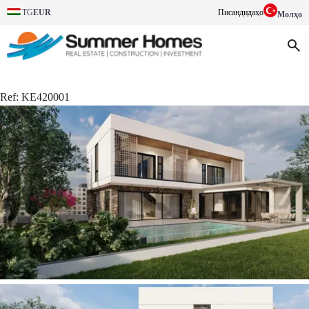
TG
EUR
Писандидаҳо
Молҳо
Ref:
KE420001