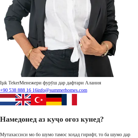
Işık
Teker
Менежери фурӯш дар дафтари Алания
+90 538 888 16 16
info@summerhomes.com
Намедонед аз куҷо оғоз кунед?
Мутахассиси мо бо шумо тамос хоҳад гирифт, то ба шумо дар