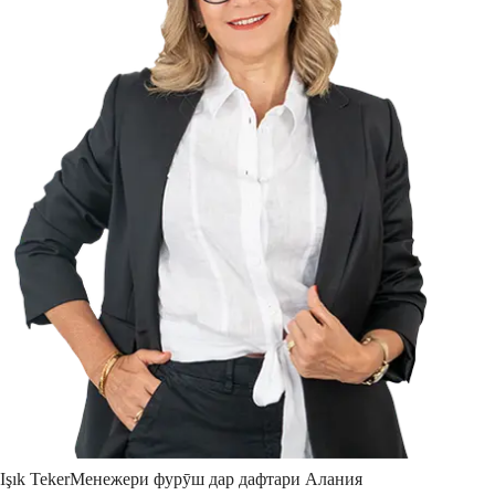
Işık
Teker
Менежери фурӯш дар дафтари Алания