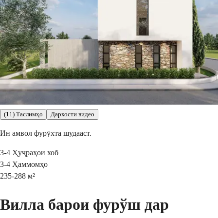
(11) Таслимҳо
Дархости видео
Ин амвол фурӯхта шудааст.
3-4
Ҳуҷраҳои хоб
3-4
Ҳаммомҳо
235-288
м²
Вилла барои фурўш дар