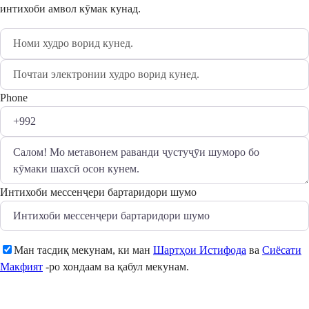
интихоби амвол кӯмак кунад.
Phone
Интихоби мессенҷери бартаридори шумо
Ман тасдиқ мекунам, ки ман
Шартҳои Истифода
ва
Сиёсати
Макфият
-ро хондаам ва қабул мекунам.
Фиристодан