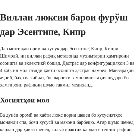
Виллаи люксии барои фурўш 
дар Эсентипе, Кипр
Дар минтақаи ором ва хунук дар Эсентипе, Кипр, Кипри 
Шимолӣ, ин виллаи рафиқ метавонад муҳимтарин ҳамгироии 
осоишта ва эклектикӣ бошад. Дастрас дар конфигурацияҳои 3 ва 
4 хоб, ин мол газиди ҳаёти осоишта дастрас намоед. Манзараҳои 
аҷоиб, баҳр ва табиат, бо шароити замонавии таҳия шударо бо 
ҳамгироии рафиқии шумо такмил медиҳанд.
Хосиятҳои мол
Ба дунёи оромӣ ва ҳаёти люкс ворид шавед бо хусусиятҳое 
монанди спа, боғи хусусӣ ва макони барбекю. Агар шумо шенед 
кардан дар ҳавзи шенед, гольф практик кардан ё теннис рафтан 