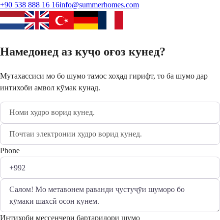
+90 538 888 16 16
info@summerhomes.com
Намедонед аз куҷо оғоз кунед?
Мутахассиси мо бо шумо тамос хоҳад гирифт, то ба шумо дар
интихоби амвол кӯмак кунад.
Phone
Интихоби мессенҷери бартаридори шумо