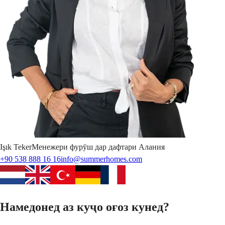
Işık
Teker
Менежери фурӯш дар дафтари Алания
+90 538 888 16 16
info@summerhomes.com
Намедонед аз куҷо оғоз кунед?