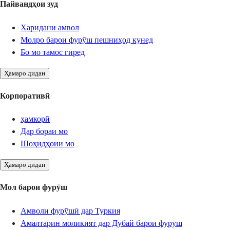
Пайвандҳои зуд
Харидани амвол
Молро барои фурӯш пешниҳод кунед
Бо мо тамос гиред
Ҳамаро дидан
Корпоративӣ
ҳамкорӣ
Дар бораи мо
Шоҳидҳоии мо
Ҳамаро дидан
Мол барои фурӯш
Амволи фурӯшӣ дар Туркия
Амалтарин моликият дар Дубай барои фурӯш