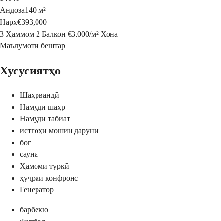
Андоза
140 м²
Нарх
€393,000
3 Ҳаммом
2 Балкон
€3,000
/
м²
Хона
Маълумоти бештар
Хусусиятҳо
Шаҳрвандӣ
Намуди шаҳр
Намуди табиат
истгоҳи мошин дарунӣ
боғ
сауна
Ҳамоми туркӣ
ҳуҷраи конфронс
Генератор
барбекю