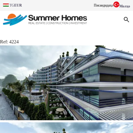
TG
EUR
Писандидаҳо
Молҳо
Ref:
4224