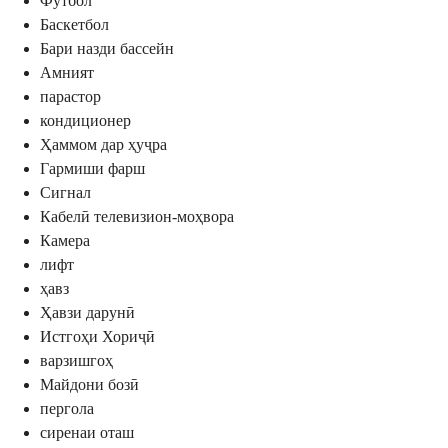
Футбол
Баскетбол
Бари назди бассейн
Амният
парастор
кондиционер
Ҳаммом дар ҳуҷра
Гармиши фарш
Сигнал
Кабелӣ телевизион-моҳвора
Камера
лифт
ҳавз
Ҳавзи дарунӣ
Истгоҳи Хориҷӣ
варзишгоҳ
Майдони бозӣ
пергола
сиренаи оташ