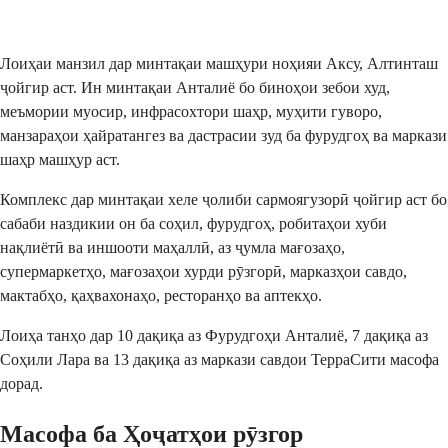
Фиристодан
Лоиҳаи манзил дар минтақаи машҳури ноҳияи Аксу, Алтинташ
ҷойгир аст. Ин минтақаи Анталиё бо биноҳои зебои худ,
меъмории муосир, инфрасохтори шаҳр, муҳити гуворо,
манзараҳои ҳайратангез ва дастрасии зуд ба фурудгоҳ ва маркази
шаҳр машҳур аст.
Комплекс дар минтақаи хеле ҷолиби сармоягузорӣ ҷойгир аст бо
сабаби наздикии он ба соҳил, фурудгоҳ, робитаҳои хуби
нақлиётӣ ва иншооти маҳаллӣ, аз ҷумла мағозаҳо,
супермаркетҳо, мағозаҳои хурди рӯзгорӣ, марказҳои савдо,
мактабҳо, қаҳвахонаҳо, ресторанҳо ва аптекҳо.
Лоиҳа танҳо дар 10 дақиқа аз Фурудгоҳи Анталиё, 7 дақиқа аз
Соҳили Лара ва 13 дақиқа аз маркази савдои ТерраСити масофа
дорад.
Масофа ба Ҳоҷатҳои рӯзгор