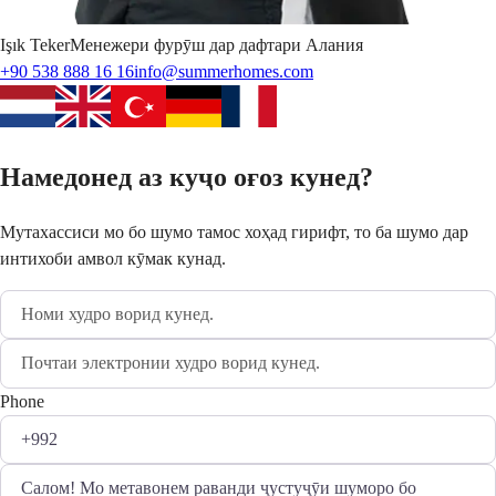
Işık
Teker
Менежери фурӯш дар дафтари Алания
+90 538 888 16 16
info@summerhomes.com
Намедонед аз куҷо оғоз кунед?
Мутахассиси мо бо шумо тамос хоҳад гирифт, то ба шумо дар
интихоби амвол кӯмак кунад.
Phone