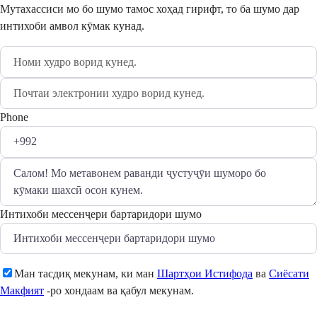
Мутахассиси мо бо шумо тамос хоҳад гирифт, то ба шумо дар
интихоби амвол кӯмак кунад.
Phone
Интихоби мессенҷери бартаридори шумо
Ман тасдиқ мекунам, ки ман
Шартҳои Истифода
ва
Сиёсати
Макфият
-ро хондаам ва қабул мекунам.