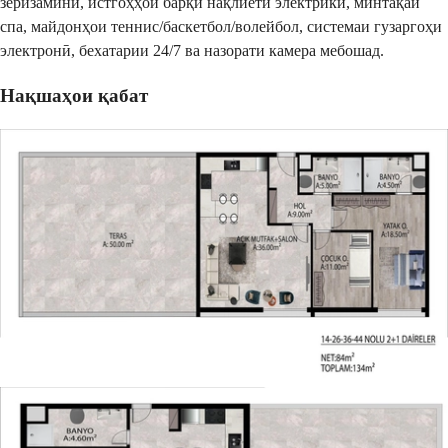
зеризаминӣ, истгоҳҳои барқи нақлиёти электрикӣ, минтақаи
спа, майдонҳои теннис/баскетбол/волейбол, системаи гузаргоҳи
электронӣ, бехатарии 24/7 ва назорати камера мебошад.
Нақшаҳои қабат