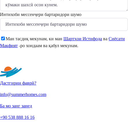
Интихоби мессенҷери бартаридори шумо
Ман тасдиқ мекунам, ки ман
Шартҳои Истифода
ва
Сиёсати
Макфият
-ро хондаам ва қабул мекунам.
Фиристодан
Дастгирии фаврӣ?
info@summerhomes.com
Ба мо занг занед
+90 538 888 16 16