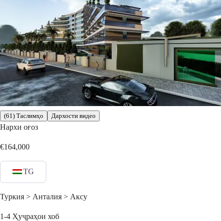
(61) Таслимҳо
Дархости видео
Нархи оғоз
€164,000
TG
Туркия > Анталия > Аксу
1-4
Ҳуҷраҳои хоб