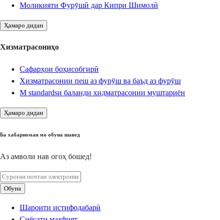
Моликияти Фурӯшӣ дар Кипри Шимолӣ
Ҳамаро дидан
Хизматрасониҳо
Сафарҳои боҳисобгирӣ
Хизматрасонии пеш аз фурӯш ва баъд аз фурӯш
М standardsи баланди хидматрасонии муштариён
Ҳамаро дидан
Ба хабарномаи мо обуна шавед
Аз амволи нав огоҳ бошед!
Обуна
Шароити истифодабарӣ
Сиёсати махфият