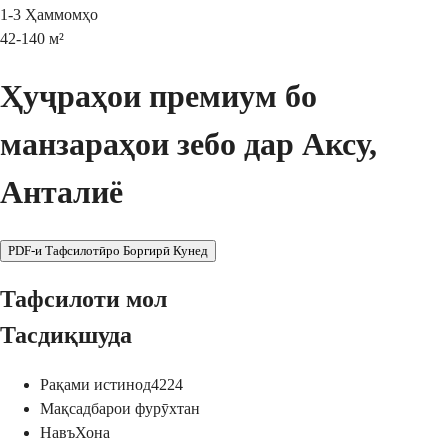
1-3
Ҳаммомҳо
42-140
м²
Ҳуҷраҳои премиум бо
манзараҳои зебо дар Аксу,
Анталиё
PDF-и Тафсилотӣро Боргирӣ Кунед
Тафсилоти мол
Тасдиқшуда
Рақами истинод
4224
Мақсад
барои фурӯхтан
Навъ
Хона