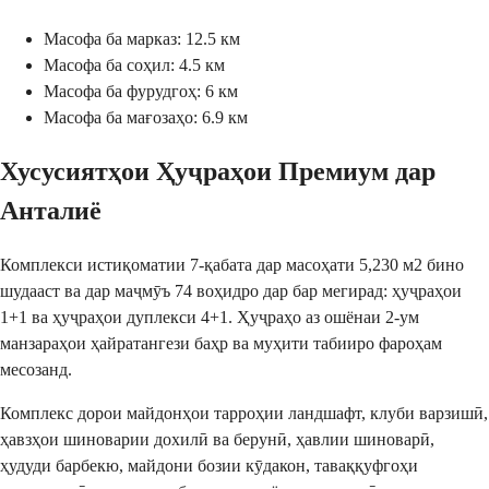
Масофа ба марказ: 12.5 км
Масофа ба соҳил: 4.5 км
Масофа ба фурудгоҳ: 6 км
Масофа ба мағозаҳо: 6.9 км
Хусусиятҳои Ҳуҷраҳои Премиум дар
Анталиё
Комплекси истиқоматии 7-қабата дар масоҳати 5,230 м2 бино
шудааст ва дар маҷмӯъ 74 воҳидро дар бар мегирад: ҳуҷраҳои
1+1 ва ҳуҷраҳои дуплекси 4+1. Ҳуҷраҳо аз ошёнаи 2-ум
манзараҳои ҳайратангези баҳр ва муҳити табииро фароҳам
месозанд.
Комплекс дорои майдонҳои тарроҳии ландшафт, клуби варзишӣ,
ҳавзҳои шиноварии дохилӣ ва берунӣ, ҳавлии шиноварӣ,
ҳудуди барбекю, майдони бозии кӯдакон, таваққуфгоҳи