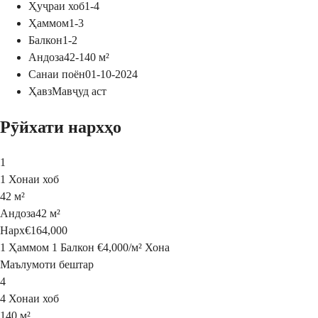
Ҳуҷраи хоб
1-4
Ҳаммом
1-3
Балкон
1-2
Андоза
42-140
м²
Санаи поён
01-10-2024
Ҳавз
Мавҷуд аст
Рӯйхати нархҳо
1
1 Хонаи хоб
42 м²
Андоза
42 м²
Нарх
€164,000
1 Ҳаммом
1 Балкон
€4,000
/
м²
Хона
Маълумоти бештар
4
4 Хонаи хоб
140 м²