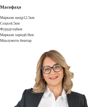
Масофаҳо
Маркази шаҳр
12.5км
Соҳил
4.5км
Фурудгоҳ
6км
Маркази харид
6.9км
Маълумоти бештар