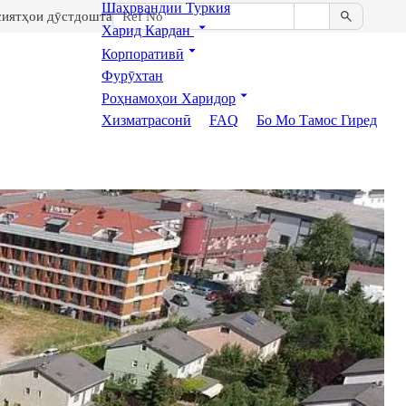
Шаҳрвандии Туркия
сиятҳои дӯстдошта
Харид Кардан
Корпоративӣ
Фурӯхтан
Роҳнамоҳои Харидор
Хизматрасонӣ
FAQ
Бо Мо Тамос Гиред