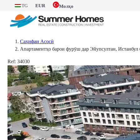
TG
EUR
Молҳо
Саҳифаи Асосӣ
Апартаментҳо барои фурӯш дар Эйупсултан, Истанбул б
Ref:
34030