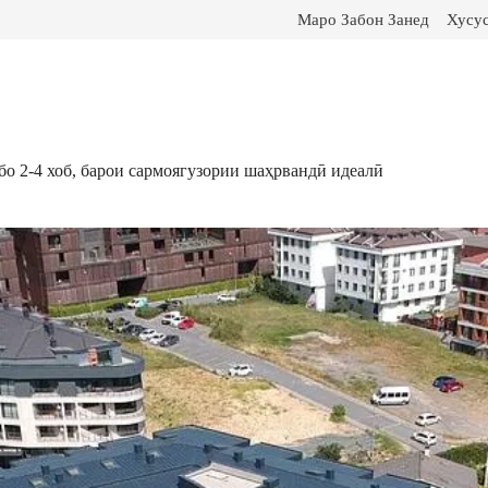
Маро Забон Занед
Хусу
о 2-4 хоб, барои сармоягузории шаҳрвандӣ идеалӣ