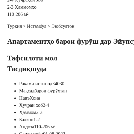
2-3
Ҳаммомҳо
110-206
м²
Туркия > Истамбул > Эюбсултон
Апартаментҳо барои фурӯш дар Эйупсу
Тафсилоти мол
Тасдиқшуда
Рақами истинод
34030
Мақсад
барои фурӯхтан
Навъ
Хона
Ҳуҷраи хоб
2-4
Ҳаммом
2-3
Балкон
1-2
Андоза
110-206
м²
Санаи поён
01-08-2022