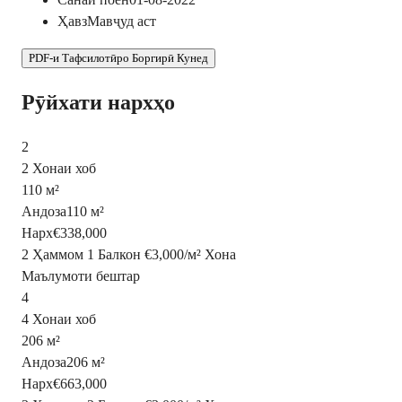
Ҳавз
Мавҷуд аст
PDF-и Тафсилотӣро Боргирӣ Кунед
Рӯйхати нархҳо
2
2 Хонаи хоб
110 м²
Андоза
110 м²
Нарх
€338,000
2 Ҳаммом
1 Балкон
€3,000
/
м²
Хона
Маълумоти бештар
4
4 Хонаи хоб
206 м²
Андоза
206 м²
Нарх
€663,000