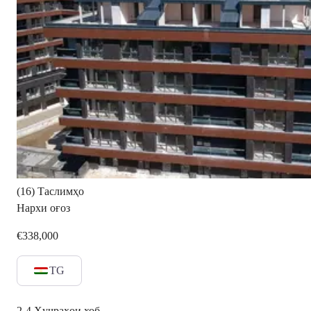
(16) Таслимҳо
Нархи оғоз
€338,000
TG
2-4
Ҳуҷраҳои хоб