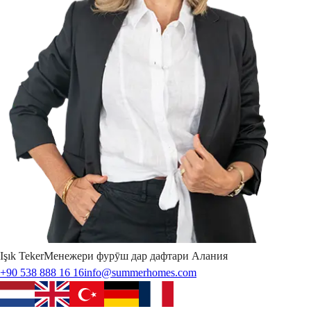
Işık
Teker
Менежери фурӯш дар дафтари Алания
+90 538 888 16 16
info@summerhomes.com