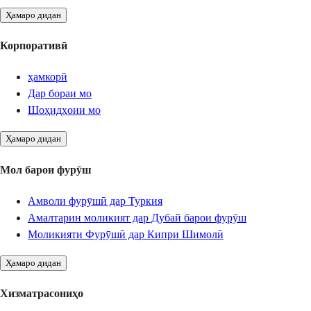
Ҳамаро дидан
Корпоративӣ
ҳамкорӣ
Дар бораи мо
Шоҳидҳоии мо
Ҳамаро дидан
Мол барои фурӯш
Амволи фурӯшӣ дар Туркия
Амалтарин моликият дар Дубай барои фурӯш
Моликияти Фурӯшӣ дар Кипри Шимолӣ
Ҳамаро дидан
Хизматрасониҳо