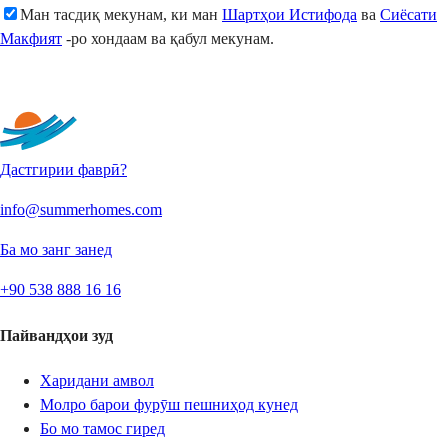
Ман тасдиқ мекунам, ки ман
Шартҳои Истифода
ва
Сиёсати
Макфият
-ро хондаам ва қабул мекунам.
Фиристодан
Дастгирии фаврӣ?
info@summerhomes.com
Ба мо занг занед
+90 538 888 16 16
Пайвандҳои зуд
Харидани амвол
Молро барои фурӯш пешниҳод кунед
Бо мо тамос гиред