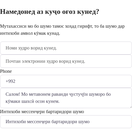
Намедонед аз куҷо оғоз кунед?
Мутахассиси мо бо шумо тамос хоҳад гирифт, то ба шумо дар
интихоби амвол кӯмак кунад.
Phone
Интихоби мессенҷери бартаридори шумо