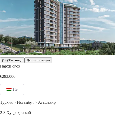
(14) Таслимҳо
Дархости видео
Нархи оғоз
€283,000
TG
Туркия > Истамбул > Атешехир
2-3
Ҳуҷраҳои хоб