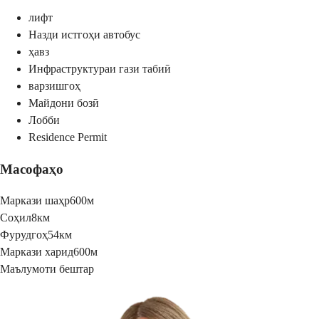
лифт
Назди истгоҳи автобус
ҳавз
Инфраструктураи гази табиӣ
варзишгоҳ
Майдони бозӣ
Лобби
Residence Permit
Масофаҳо
Маркази шаҳр
600м
Соҳил
8км
Фурудгоҳ
54км
Маркази харид
600м
Маълумоти бештар