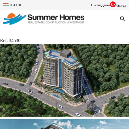
TG
EUR
Писандидаҳо
Молҳо
Ref:
34530