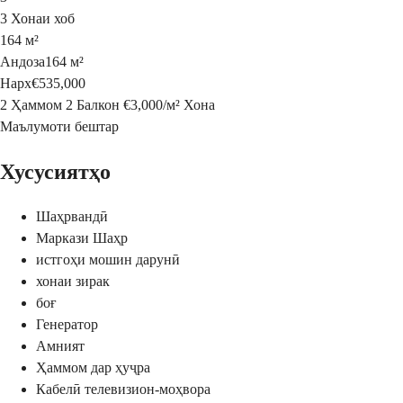
3 Хонаи хоб
164 м²
Андоза
164 м²
Нарх
€535,000
2 Ҳаммом
2 Балкон
€3,000
/
м²
Хона
Маълумоти бештар
Хусусиятҳо
Шаҳрвандӣ
Маркази Шаҳр
истгоҳи мошин дарунӣ
хонаи зирак
боғ
Генератор
Амният
Ҳаммом дар ҳуҷра
Кабелӣ телевизион-моҳвора