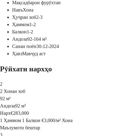
Мақсад
барои фурӯхтан
Навъ
Хона
Ҳуҷраи хоб
2-3
Ҳаммом
1-2
Балкон
1-2
Андоза
92-164
м²
Санаи поён
30-12-2024
Ҳавз
Мавҷуд аст
Рӯйхати нархҳо
2
2 Хонаи хоб
92 м²
Андоза
92 м²
Нарх
€283,000
1 Ҳаммом
1 Балкон
€3,000
/
м²
Хона
Маълумоти бештар
3