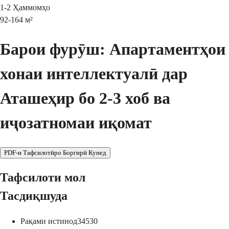
1-2
Ҳаммомҳо
92-164
м²
Барои фурӯш: Апартаментҳои
хонаи интеллектуалӣ дар
Аташеҳир бо 2-3 хоб ва
иҷозатномаи иқомат
PDF-и Тафсилотӣро Боргирӣ Кунед
Тафсилоти мол
Тасдиқшуда
Рақами истинод
34530