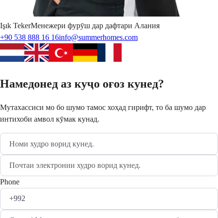
Işık
Teker
Менежери фурӯш дар дафтари Алания
+90 538 888 16 16
info@summerhomes.com
Намедонед аз куҷо оғоз кунед?
Мутахассиси мо бо шумо тамос хоҳад гирифт, то ба шумо дар
интихоби амвол кӯмак кунад.
Phone