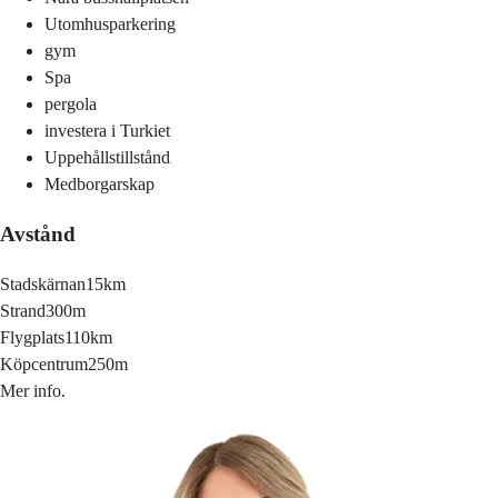
Utomhusparkering
gym
Spa
pergola
investera i Turkiet
Uppehållstillstånd
Medborgarskap
Avstånd
Stadskärnan
15km
Strand
300m
Flygplats
110km
Köpcentrum
250m
Mer info.