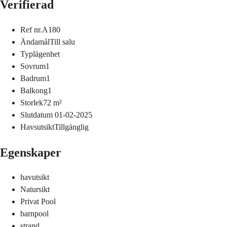
Verifierad
Ref nr.
A180
Ändamål
Till salu
Typ
lägenhet
Sovrum
1
Badrum
1
Balkong
1
Storlek
72
m²
Slutdatum
01-02-2025
Havsutsikt
Tillgänglig
Egenskaper
havutsikt
Natursikt
Privat Pool
barnpool
strand