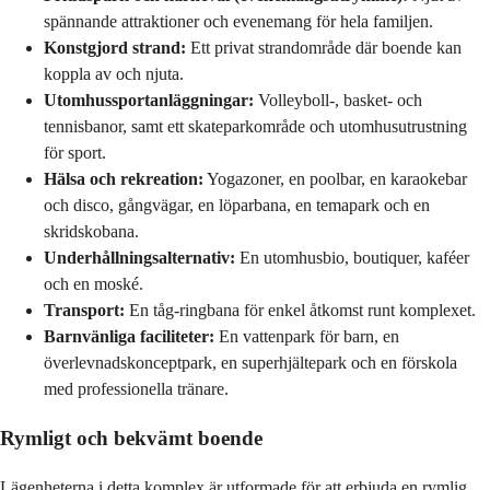
spännande attraktioner och evenemang för hela familjen.
Konstgjord strand:
Ett privat strandområde där boende kan
koppla av och njuta.
Utomhussportanläggningar:
Volleyboll-, basket- och
tennisbanor, samt ett skateparkområde och utomhusutrustning
för sport.
Hälsa och rekreation:
Yogazoner, en poolbar, en karaokebar
och disco, gångvägar, en löparbana, en temapark och en
skridskobana.
Underhållningsalternativ:
En utomhusbio, boutiquer, kaféer
och en moské.
Transport:
En tåg-ringbana för enkel åtkomst runt komplexet.
Barnvänliga faciliteter:
En vattenpark för barn, en
överlevnadskonceptpark, en superhjältepark och en förskola
med professionella tränare.
Rymligt och bekvämt boende
Lägenheterna i detta komplex är utformade för att erbjuda en rymlig