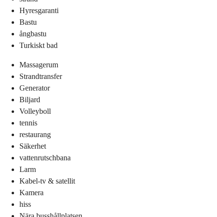
Hyresgaranti
Bastu
ångbastu
Turkiskt bad
Massagerum
Strandtransfer
Generator
Biljard
Volleyboll
tennis
restaurang
Säkerhet
vattenrutschbana
Larm
Kabel-tv & satellit
Kamera
hiss
Nära busshållplatsen