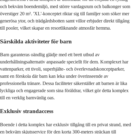
och bekväm boendemiljö, med större vardagsrum och balkonger som
överstiger 20 m². 'XL'-konceptet riktar sig till familjer som söker mer
generösa ytor, och trädgårdsbotten samt villor erbjuder direkt tillgång
till pooler, vilket skapar en resortliknande atmosfär hemma.
Särskilda aktiviteter för barn
Barn garanteras oändlig glädje med ett brett utbud av
underhållningsalternativ anpassade speciellt för dem. Komplexet har
vattenparker, ett tivoli, superhjälte- och överlevnadskonceptparker,
samt en förskola där barn kan leka under överinseende av
professionella tränare. Dessa faciliteter säkerställer att barnen är lika
lyckliga och engagerade som sina föräldrar, vilket gör detta komplex
till en verklig barnvänlig oas.
Exklusiv strandaccess
Boende i detta komplex har exklusiv tillgång till en privat strand, med
en bekväm skjutsservice för den korta 300-meters sträckan till