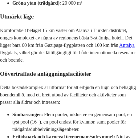
Gröna ytan (trädgård):
20 000 m²
Utmärkt läge
Komfortabelt beläget 15 km väster om Alanya i Türkler-distriktet,
omges komplexet av några av regionens bästa 5-stjärniga hotell. Det
ligger bara 60 km från Gazipaşa-flygplatsen och 100 km från
Antalya
flygplats, vilket gör det lättillgängligt för både internationella resenärer
och boende.
Oöverträffade anläggningsfaciliteter
Detta bostadskomplex är utformat för att erbjuda en lugn och behaglig
boendemiljö, med ett brett utbud av faciliteter och aktiviteter som
passar alla åldrar och intressen:
Simbassänger:
Flera pooler, inklusive en gemensam pool, en
tyst pool (16+), en pool endast för kvinnor, samt pooler för
trädgårdsdubbelvåningslägenheter.
Fritidspark och karneval (evenemangsutrymme):
Njut av