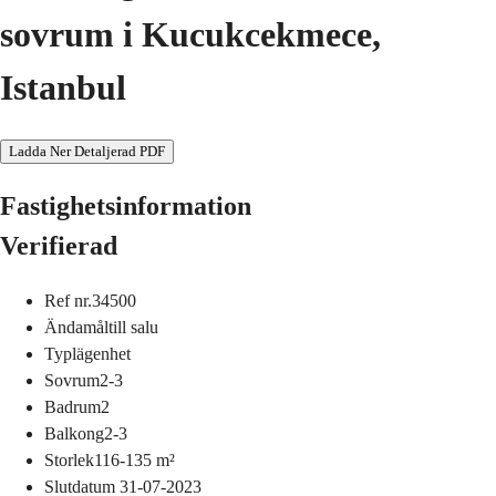
sovrum i Kucukcekmece,
Istanbul
Ladda Ner Detaljerad PDF
Fastighetsinformation
Verifierad
Ref nr.
34500
Ändamål
till salu
Typ
lägenhet
Sovrum
2-3
Badrum
2
Balkong
2-3
Storlek
116-135
m²
Slutdatum
31-07-2023