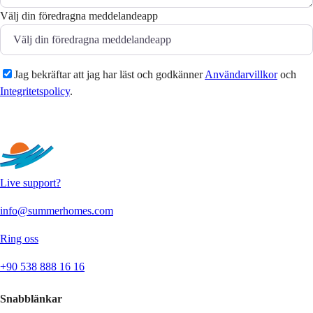
Välj din föredragna meddelandeapp
Jag bekräftar att jag har läst och godkänner
Användarvillkor
och
Integritetspolicy
.
Skicka
Live support?
info@summerhomes.com
Ring oss
+90 538 888 16 16
Snabblänkar