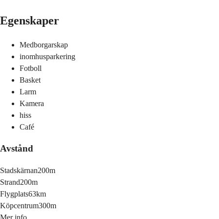
Egenskaper
Medborgarskap
inomhusparkering
Fotboll
Basket
Larm
Kamera
hiss
Café
Avstånd
Stadskärnan
200m
Strand
200m
Flygplats
63km
Köpcentrum
300m
Mer info.