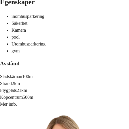
Egenskaper
inomhusparkering
Säkerhet
Kamera
pool
Utomhusparkering
gym
Avstånd
Stadskärnan
100m
Strand
2km
Flygplats
21km
Köpcentrum
500m
Mer info.