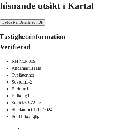
hisnande utsikt i Kartal
Ladda Ner Detaljerad PDF
Fastighetsinformation
Verifierad
Ref nr.
34309
Ändamål
till salu
Typ
lägenhet
Sovrum
1-2
Badrum
1
Balkong
1
Storlek
63-72
m²
Slutdatum
01-12-2024
Pool
Tillgänglig