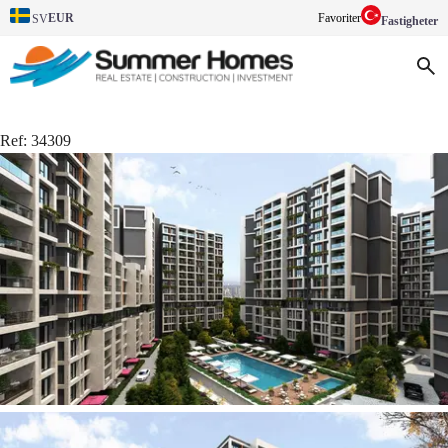
EUR
Favoriter
SV
Fastigheter
Ref:
34309