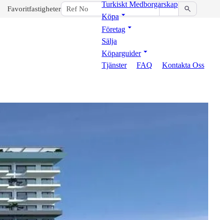
Turkiskt Medborgarskap
Favoritfastigheter
Köpa
Företag
Sälja
Köparguider
Tjänster
FAQ
Kontakta Oss