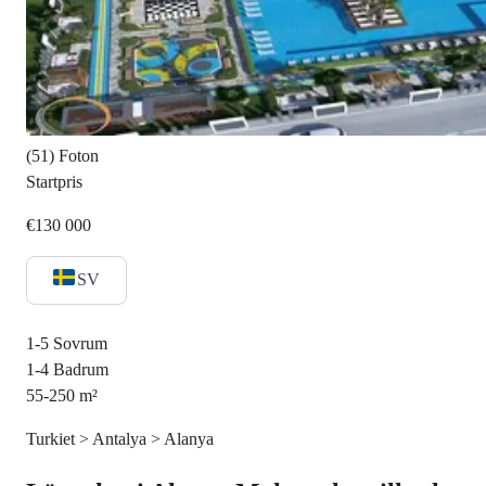
(51) Foton
Startpris
€130 000
SV
1-5
Sovrum
1-4
Badrum
55-250
m²
Turkiet > Antalya > Alanya