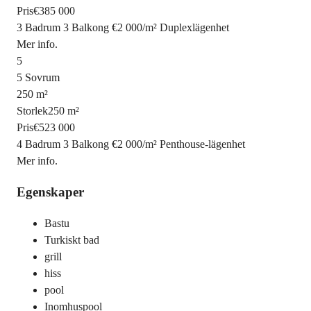
Pris
€385 000
3 Badrum
3 Balkong
€2 000
/
m²
Duplexlägenhet
Mer info.
5
5 Sovrum
250 m²
Storlek
250 m²
Pris
€523 000
4 Badrum
3 Balkong
€2 000
/
m²
Penthouse-lägenhet
Mer info.
Egenskaper
Bastu
Turkiskt bad
grill
hiss
pool
Inomhuspool