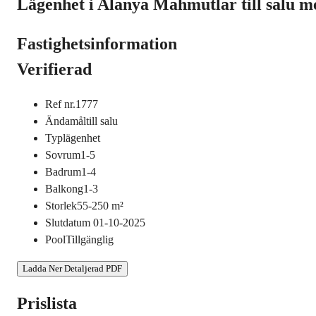
Lägenhet i Alanya Mahmutlar till salu m
Fastighetsinformation
Verifierad
Ref nr.
1777
Ändamål
till salu
Typ
lägenhet
Sovrum
1-5
Badrum
1-4
Balkong
1-3
Storlek
55-250
m²
Slutdatum
01-10-2025
Pool
Tillgänglig
Ladda Ner Detaljerad PDF
Prislista