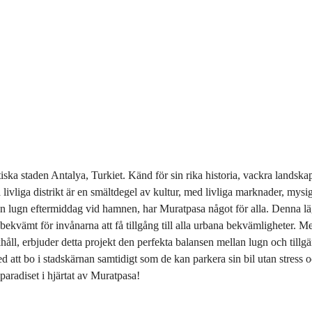
astiska staden Antalya, Turkiet. Känd för sin rika historia, vackra land
vliga distrikt är en smältdegel av kultur, med livliga marknader, mysiga
en lugn eftermiddag vid hamnen, har Muratpasa något för alla. Denna lä
 bekvämt för invånarna att få tillgång till alla urbana bekvämligheter. 
håll, erbjuder detta projekt den perfekta balansen mellan lugn och tillg
ed att bo i stadskärnan samtidigt som de kan parkera sin bil utan stre
paradiset i hjärtat av Muratpasa!