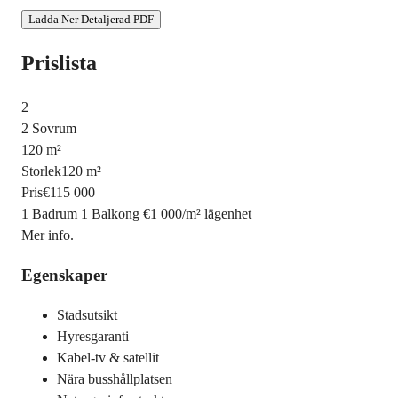
Ladda Ner Detaljerad PDF
Prislista
2
2 Sovrum
120 m²
Storlek
120 m²
Pris
€115 000
1 Badrum
1 Balkong
€1 000
/
m²
lägenhet
Mer info.
Egenskaper
Stadsutsikt
Hyresgaranti
Kabel-tv & satellit
Nära busshållplatsen