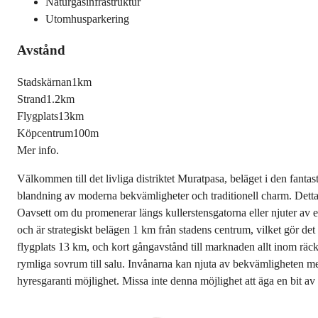
Naturgasinfrastruktur
Utomhusparkering
Avstånd
Stadskärnan
1km
Strand
1.2km
Flygplats
13km
Köpcentrum
100m
Mer info.
Välkommen till det livliga distriktet Muratpasa, beläget i den fant
blandning av moderna bekvämligheter och traditionell charm. Detta li
Oavsett om du promenerar längs kullerstensgatorna eller njuter av 
och är strategiskt belägen 1 km från stadens centrum, vilket gör det
flygplats 13 km, och kort gångavstånd till marknaden allt inom räck
rymliga sovrum till salu. Invånarna kan njuta av bekvämligheten m
hyresgaranti möjlighet. Missa inte denna möjlighet att äga en bit av 