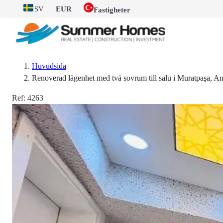
SV
EUR
Fastigheter
Huvudsida
Renoverad lägenhet med två sovrum till salu i Muratpaşa, An
Ref:
4263