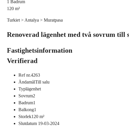
1
Badrum
120
m²
Turkiet > Antalya > Muratpasa
Renoverad lägenhet med två sovrum till 
Fastighetsinformation
Verifierad
Ref nr.
4263
Ändamål
Till salu
Typ
lägenhet
Sovrum
2
Badrum
1
Balkong
1
Storlek
120
m²
Slutdatum
19-03-2024