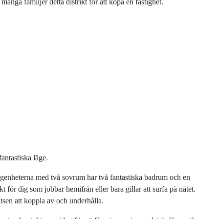
ånga familjer detta distrikt för att köpa en fastighet.
antastiska läge.
 Lägenheterna med två sovrum har två fantastiska badrum och en
för dig som jobbar hemifrån eller bara gillar att surfa på nätet.
sen att koppla av och underhålla.