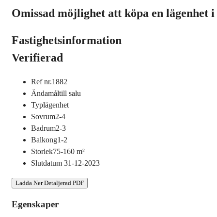
Omissad möjlighet att köpa en lägenhet 
Fastighetsinformation
Verifierad
Ref nr.
1882
Ändamål
till salu
Typ
lägenhet
Sovrum
2-4
Badrum
2-3
Balkong
1-2
Storlek
75-160
m²
Slutdatum
31-12-2023
Ladda Ner Detaljerad PDF
Egenskaper