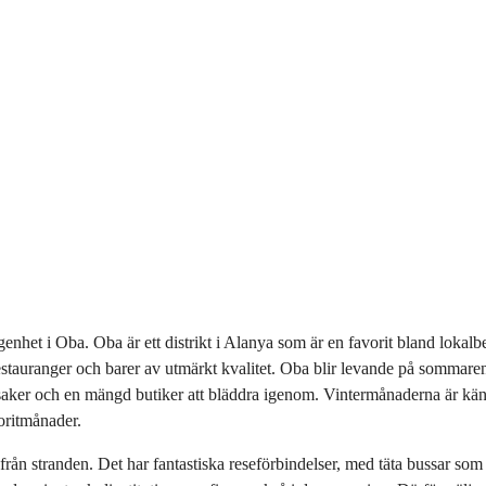
genhet i Oba. Oba är ett distrikt i Alanya som är en favorit bland lokalb
restauranger och barer av utmärkt kvalitet. Oba blir levande på sommare
er och en mängd butiker att bläddra igenom. Vintermånaderna är kända f
voritmånader.
rån stranden. Det har fantastiska reseförbindelser, med täta bussar som ta