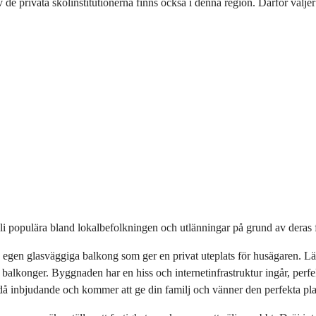
 privata skolinstitutionerna finns också i denna region. Därför väljer m
 populära bland lokalbefolkningen och utlänningar på grund av deras f
 sin egen glasväggiga balkong som ger en privat uteplats för husägaren.
konger. Byggnaden har en hiss och internetinfrastruktur ingår, perfekt 
inbjudande och kommer att ge din familj och vänner den perfekta plat