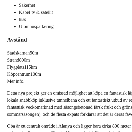
Säkerhet
Kabel-tv & satellit
hiss
Utomhusparkering
Avstånd
Stadskärnan
50m
Strand
800m
Flygplats
115km
Köpcentrum
100m
Mer info.
Detta nya projekt ger en omissad möjlighet att köpa en fantastisk lä
lokala snabbköp inklusive tunnelbana och ett fantastiskt utbud av 
fantastisk veckomarknad med säsongsbetonad färsk frukt och grönsak
sommarsäsongen), och de flesta expats förklarar att det är deras fa
Oba är ett centralt område i Alanya och ligger bara cirka 800 meter f