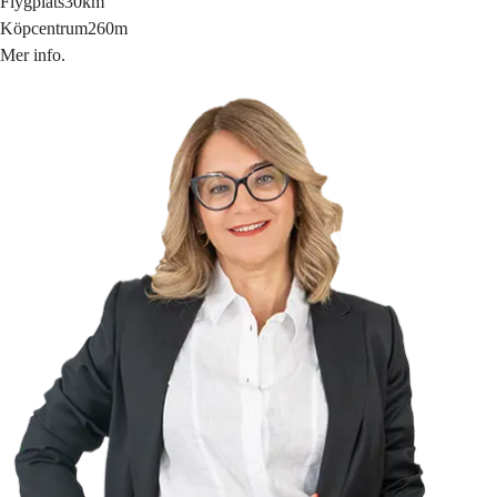
Flygplats
30km
Köpcentrum
260m
Mer info.