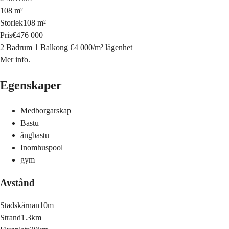
108 m²
Storlek
108 m²
Pris
€476 000
2 Badrum
1 Balkong
€4 000
/
m²
lägenhet
Mer info.
Egenskaper
Medborgarskap
Bastu
ångbastu
Inomhuspool
gym
Avstånd
Stadskärnan
10m
Strand
1.3km