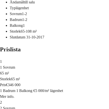
Ändamål
till salu
Typ
lägenhet
Sovrum
1-2
Badrum
1-2
Balkong
1
Storlek
65-108
m²
Slutdatum
31-10-2017
Prislista
1
1 Sovrum
65 m²
Storlek
65 m²
Pris
€346 000
1 Badrum
1 Balkong
€5 000
/
m²
lägenhet
Mer info.
2
2 Sovrum