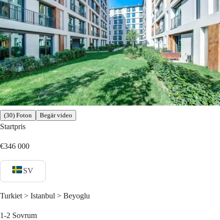
(30) Foton
Begär video
Startpris
€346 000
SV
Turkiet > Istanbul > Beyoglu
1-2
Sovrum