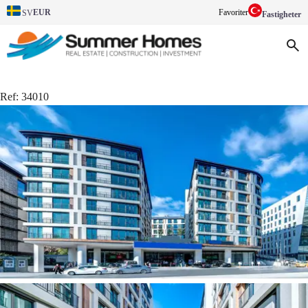
EUR
Favoriter
SV
Fastigheter
Ref:
34010