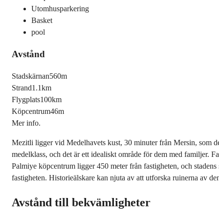
Utomhusparkering
Basket
pool
Avstånd
Stadskärnan
560m
Strand
1.1km
Flygplats
100km
Köpcentrum
46m
Mer info.
Mezitli ligger vid Medelhavets kust, 30 minuter från Mersin, som det 
medelklass, och det är ett idealiskt område för dem med familjer. Fa
Palmiye köpcentrum ligger 450 meter från fastigheten, och stadens sj
fastigheten. Historieälskare kan njuta av att utforska ruinerna av d
Avstånd till bekvämligheter