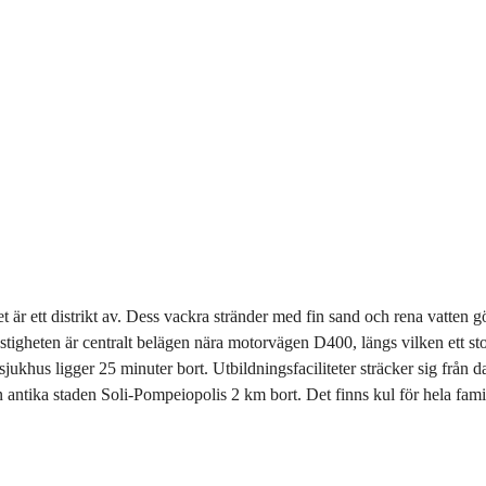
är ett distrikt av. Dess vackra stränder med fin sand och rena vatten gör 
stigheten är centralt belägen nära motorvägen D400, längs vilken ett st
ukhus ligger 25 minuter bort. Utbildningsfaciliteter sträcker sig från da
en antika staden Soli-Pompeiopolis 2 km bort. Det finns kul för hela fam