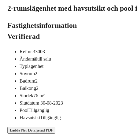
2-rumslägenhet med havsutsikt och pool i 
Fastighetsinformation
Verifierad
Ref nr.
33003
Ändamål
till salu
Typ
lägenhet
Sovrum
2
Badrum
2
Balkong
2
Storlek
76
m²
Slutdatum
30-08-2023
Pool
Tillgänglig
Havsutsikt
Tillgänglig
Ladda Ner Detaljerad PDF