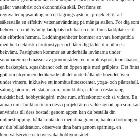
gäller vattenbrist och ekonomiska skäl. Det finns en
regnvattenuppsamling och ett lagringssystem i projektet för att
säkerställa en effektiv vattenanvändning på många ställen. För dig som
behöver en miljövänlig laddplats och har en elbil finns laddplatser för
ditt elfordon hemma. Laddningsenheter kommer att vara kompatibla
med helt elektriska fordonstyper och låter dig ladda din bil mest
bekvämt. Fastigheten kommer att underhålla invånarna under
sommaren med massor av grönområden, en utomhuspool, tennisbanor,
en basketplan, squashbanor och en öppen spis med grillplats. Det finns
gott om utrymmen dedikerade till det underhållande boendet även
under vintern, inklusive ett inomhusfitnesscenter, yoga- och pilateshall,
salong, biorum, ett stationsrum, miniklubb, café och restaurang,
turkiskt bad, hobbyträdgård, möte rum, affärskontor och så vidare. En
annan unik funktion inom dessa projekt är en väldesignad app som kan
användas till dess bostad; genom appen kan du beställa din
onlineshopping, hålla kontakten med dina grannar, hantera bokningen
av din billaddstation, observera dina barn genom spårning, en
kemtvättservice och övervaka hobbyområdet.