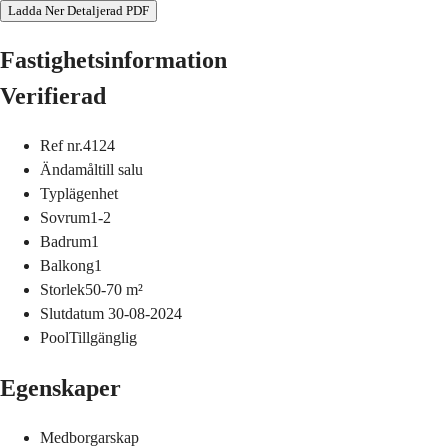
Ladda Ner Detaljerad PDF
Fastighetsinformation
Verifierad
Ref nr.
4124
Ändamål
till salu
Typ
lägenhet
Sovrum
1-2
Badrum
1
Balkong
1
Storlek
50-70
m²
Slutdatum
30-08-2024
Pool
Tillgänglig
Egenskaper
Medborgarskap