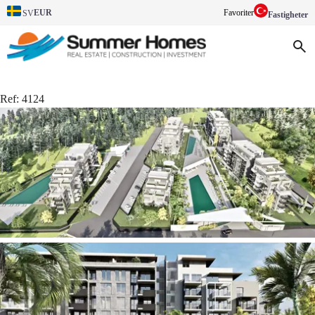
EUR
Favoriter
SV
Fastigheter
Ref:
4124