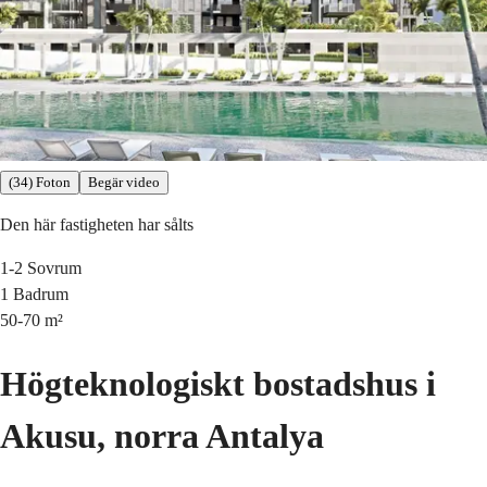
(34) Foton
Begär video
Den här fastigheten har sålts
1-2
Sovrum
1
Badrum
50-70
m²
Högteknologiskt bostadshus i
Akusu, norra Antalya