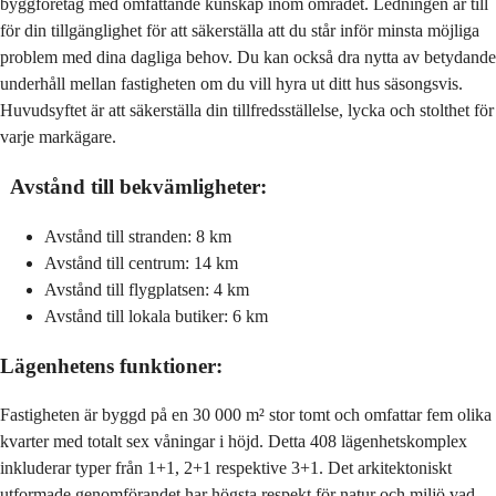
byggföretag med omfattande kunskap inom området.
Ledningen är till
för din tillgänglighet för att säkerställa att du står inför minsta möjliga
problem med dina dagliga behov. Du kan också dra nytta av betydande
underhåll mellan fastigheten om du vill hyra ut ditt hus säsongsvis.
Huvudsyftet är att säkerställa din tillfredsställelse, lycka och stolthet för
varje markägare.
Avstånd till bekvämligheter:
Avstånd till stranden: 8 km
Avstånd till centrum: 14 km
Avstånd till flygplatsen: 4 km
Avstånd till lokala butiker: 6 km
Lägenhetens funktioner:
Fastigheten är byggd på en 30 000 m² stor tomt och omfattar fem olika
kvarter med totalt sex våningar i höjd. Detta 408 lägenhetskomplex
inkluderar typer från 1+1, 2+1 respektive 3+1. Det arkitektoniskt
utformade genomförandet har högsta respekt för natur och miljö vad