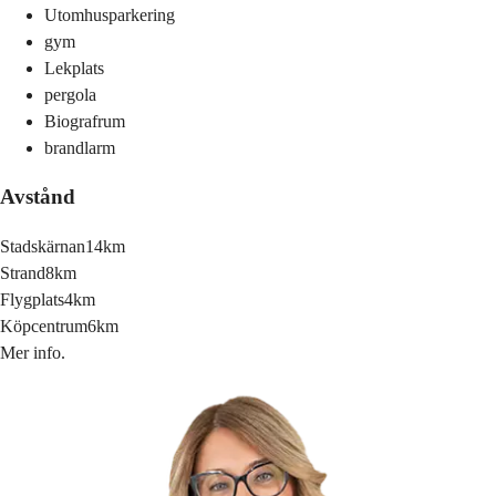
Utomhusparkering
gym
Lekplats
pergola
Biografrum
brandlarm
Avstånd
Stadskärnan
14km
Strand
8km
Flygplats
4km
Köpcentrum
6km
Mer info.