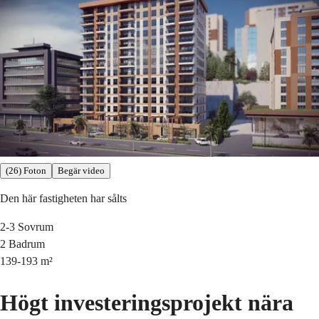
(26) Foton
Begär video
Den här fastigheten har sålts
2-3
Sovrum
2
Badrum
139-193
m²
Högt investeringsprojekt nära