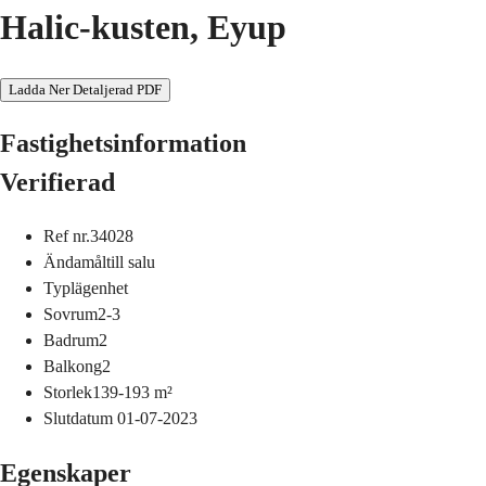
Halic-kusten, Eyup
Ladda Ner Detaljerad PDF
Fastighetsinformation
Verifierad
Ref nr.
34028
Ändamål
till salu
Typ
lägenhet
Sovrum
2-3
Badrum
2
Balkong
2
Storlek
139-193
m²
Slutdatum
01-07-2023
Egenskaper