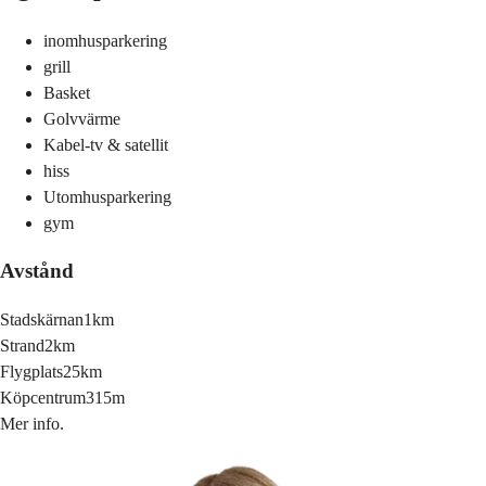
inomhusparkering
grill
Basket
Golvvärme
Kabel-tv & satellit
hiss
Utomhusparkering
gym
Avstånd
Stadskärnan
1km
Strand
2km
Flygplats
25km
Köpcentrum
315m
Mer info.