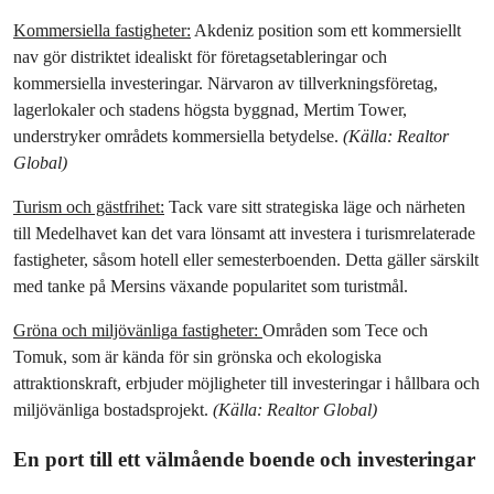
Kommersiella fastigheter:
 Akdeniz position som ett kommersiellt 
nav gör distriktet idealiskt för företagsetableringar och 
kommersiella investeringar. Närvaron av tillverkningsföretag, 
lagerlokaler och stadens högsta byggnad, Mertim Tower, 
understryker områdets kommersiella betydelse. 
(Källa: Realtor 
Global)
Turism och gästfrihet:
 Tack vare sitt strategiska läge och närheten 
till Medelhavet kan det vara lönsamt att investera i turismrelaterade 
fastigheter, såsom hotell eller semesterboenden. Detta gäller särskilt 
med tanke på Mersins växande popularitet som turistmål.
Gröna och miljövänliga fastigheter: 
Områden som Tece och 
Tomuk, som är kända för sin grönska och ekologiska 
attraktionskraft, erbjuder möjligheter till investeringar i hållbara och 
miljövänliga bostadsprojekt. 
(Källa: Realtor Global)
En port till ett välmående boende och investeringar