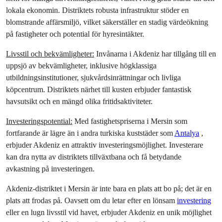
lokala ekonomin. Distriktets robusta infrastruktur stöder en 
blomstrande affärsmiljö, vilket säkerställer en stadig värdeökning 
på fastigheter och potential för hyresintäkter.
Livsstil och bekvämligheter:
 Invånarna i Akdeniz har tillgång till en 
uppsjö av bekvämligheter, inklusive högklassiga 
utbildningsinstitutioner, sjukvårdsinrättningar och livliga 
köpcentrum. Distriktets närhet till kusten erbjuder fantastisk 
havsutsikt och en mängd olika fritidsaktiviteter.
Investeringspotential:
 Med fastighetspriserna i Mersin som 
fortfarande är lägre än i andra turkiska kuststäder som 
Antalya
 , 
erbjuder Akdeniz en attraktiv investeringsmöjlighet. Investerare 
kan dra nytta av distriktets tillväxtbana och få betydande 
avkastning på investeringen.
Akdeniz-distriktet i Mersin är inte bara en plats att bo på; det är en 
plats att frodas på. Oavsett om du letar efter en lönsam 
investering
eller en lugn livsstil vid havet, erbjuder Akdeniz en unik möjlighet 