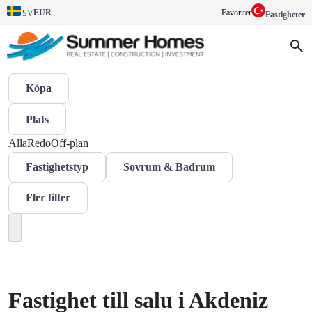
EUR
Favoriter
SV
Fastigheter
Köpa
Plats
Alla
Redo
Off-plan
Fastighetstyp
Sovrum & Badrum
Fler filter
Fastighet till salu i Akdeniz