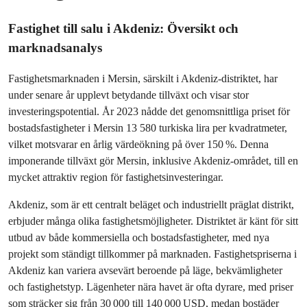
Fastighet till salu i Akdeniz: Översikt och 
marknadsanalys
Fastighetsmarknaden i Mersin, särskilt i Akdeniz-distriktet, har 
under senare år upplevt betydande tillväxt och visar stor 
investeringspotential. År 2023 nådde det genomsnittliga priset för 
bostadsfastigheter i Mersin 13 580 turkiska lira per kvadratmeter, 
vilket motsvarar en årlig värdeökning på över 150 %. Denna 
imponerande tillväxt gör Mersin, inklusive Akdeniz-området, till en 
mycket attraktiv region för fastighetsinvesteringar.
Akdeniz, som är ett centralt beläget och industriellt präglat distrikt, 
erbjuder många olika fastighetsmöjligheter. Distriktet är känt för sitt 
utbud av både kommersiella och bostadsfastigheter, med nya 
projekt som ständigt tillkommer på marknaden. Fastighetspriserna i 
Akdeniz kan variera avsevärt beroende på läge, bekvämligheter 
och fastighetstyp. Lägenheter nära havet är ofta dyrare, med priser 
som sträcker sig från 30 000 till 140 000 USD, medan bostäder 