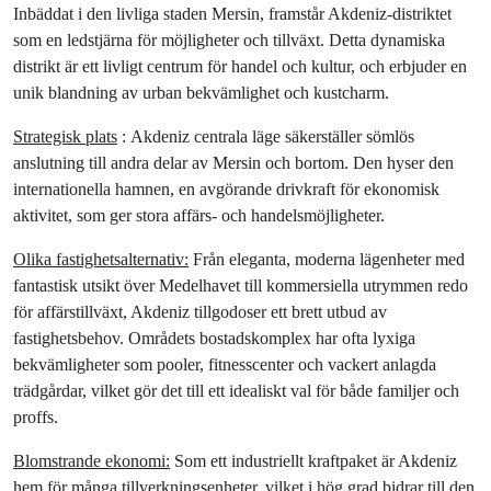
Inbäddat i den livliga staden Mersin, framstår Akdeniz-distriktet 
som en ledstjärna för möjligheter och tillväxt. Detta dynamiska 
distrikt är ett livligt centrum för handel och kultur, och erbjuder en 
unik blandning av urban bekvämlighet och kustcharm.
Strategisk plats
 :
Akdeniz centrala läge säkerställer sömlös 
anslutning till andra delar av Mersin och bortom. Den hyser den 
internationella hamnen, en avgörande drivkraft för ekonomisk 
aktivitet, som ger stora affärs- och handelsmöjligheter.
Olika fastighetsalternativ:
 Från eleganta, moderna lägenheter med 
fantastisk utsikt över Medelhavet till kommersiella utrymmen redo 
för affärstillväxt, Akdeniz tillgodoser ett brett utbud av 
fastighetsbehov. Områdets bostadskomplex har ofta lyxiga 
bekvämligheter som pooler, fitnesscenter och vackert anlagda 
trädgårdar, vilket gör det till ett idealiskt val för både familjer och 
proffs.
Blomstrande ekonomi:
 Som ett industriellt kraftpaket är Akdeniz 
hem för många tillverkningsenheter, vilket i hög grad bidrar till den 