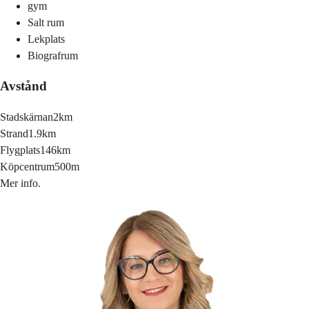
gym
Salt rum
Lekplats
Biografrum
Avstånd
Stadskärnan
2km
Strand
1.9km
Flygplats
146km
Köpcentrum
500m
Mer info.