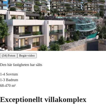
(34) Foton
Begär video
Den här fastigheten har sålts
1-4
Sovrum
1-3
Badrum
68-470
m²
Exceptionellt villakomplex