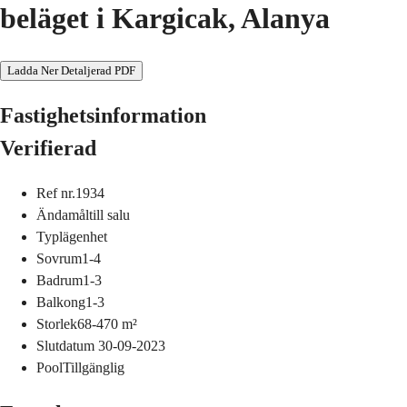
beläget i Kargicak, Alanya
Ladda Ner Detaljerad PDF
Fastighetsinformation
Verifierad
Ref nr.
1934
Ändamål
till salu
Typ
lägenhet
Sovrum
1-4
Badrum
1-3
Balkong
1-3
Storlek
68-470
m²
Slutdatum
30-09-2023
Pool
Tillgänglig