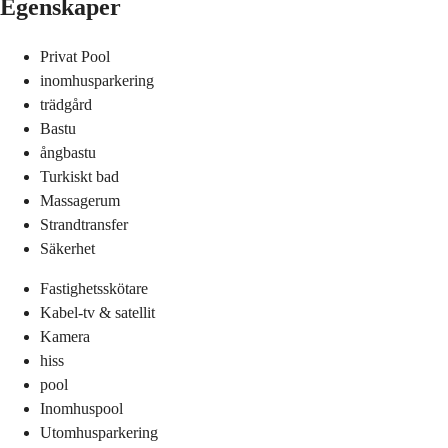
Egenskaper
Privat Pool
inomhusparkering
trädgård
Bastu
ångbastu
Turkiskt bad
Massagerum
Strandtransfer
Säkerhet
Fastighetsskötare
Kabel-tv & satellit
Kamera
hiss
pool
Inomhuspool
Utomhusparkering