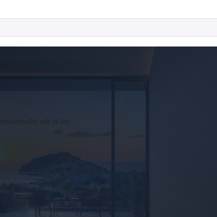
rkostnader står vi för!