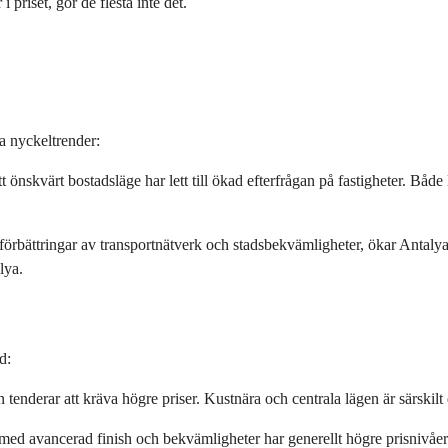
priset, gör de flesta inte det.
a nyckeltrender:
 önskvärt bostadsläge har lett till ökad efterfrågan på fastigheter. Både lo
örbättringar av transportnätverk och stadsbekvämligheter, ökar Antalyas 
lya.
d:
n tenderar att kräva högre priser. Kustnära och centrala lägen är särskil
 med avancerad finish och bekvämligheter har generellt högre prisnivå