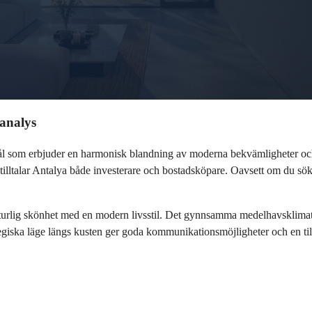
sanalys
esmål som erbjuder en harmonisk blandning av moderna bekvämligheter oc
illtalar Antalya både investerare och bostadsköpare. Oavsett om du söker e
aturlig skönhet med en modern livsstil. Det gynnsamma medelhavsklimatet
ategiska läge längs kusten ger goda kommunikationsmöjligheter och en tillta