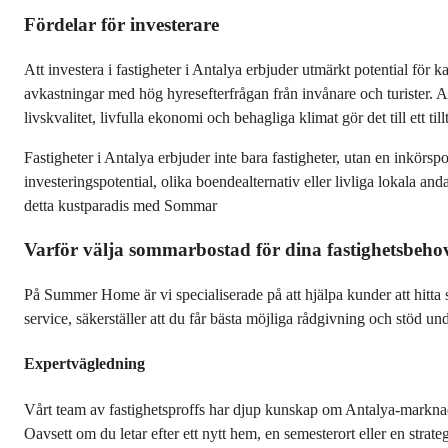
Fördelar för investerare
Att investera i fastigheter i Antalya erbjuder utmärkt potential för 
avkastningar med hög hyresefterfrågan från invånare och turister. A
livskvalitet, livfulla ekonomi och behagliga klimat gör det till ett ti
Fastigheter i Antalya erbjuder inte bara fastigheter, utan en inkörspo
investeringspotential, olika boendealternativ eller livliga lokala an
detta kustparadis med Sommar
Varför välja sommarbostad för dina fastighetsbeho
På Summer Home är vi specialiserade på att hjälpa kunder att hitta 
service, säkerställer att du får bästa möjliga rådgivning och stöd und
Expertvägledning
Vårt team av fastighetsproffs har djup kunskap om Antalya-marknaden
Oavsett om du letar efter ett nytt hem, en semesterort eller en strate