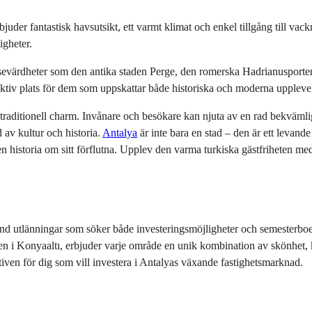
uder fantastisk havsutsikt, ett varmt klimat och enkel tillgång till vackr
gheter.
d sevärdheter som den antika staden Perge, den romerska Hadrianusporten
traktiv plats för dem som uppskattar både historiska och moderna upplevel
traditionell charm. Invånare och besökare kan njuta av en rad bekväml
av kultur och historia. 
Antalya
 är inte bara en stad – den är ett levande
en historia om sitt förflutna. Upplev den varma turkiska gästfriheten me
and utlänningar som söker både investeringsmöjligheter och semesterbo
ren i Konyaaltı, erbjuder varje område en unik kombination av skönhet, k
ativen för dig som vill investera i Antalyas växande fastighetsmarknad.