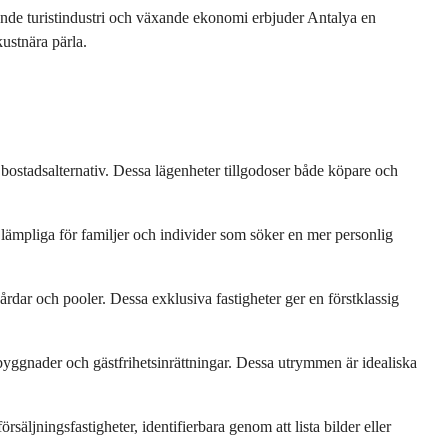
ande turistindustri och växande ekonomi erbjuder Antalya en 
kustnära pärla.
ostadsalternativ. Dessa lägenheter tillgodoser både köpare och 
ämpliga för familjer och individer som söker en mer personlig 
dar och pooler. Dessa exklusiva fastigheter ger en förstklassig 
yggnader och gästfrihetsinrättningar. Dessa utrymmen är idealiska 
säljningsfastigheter, identifierbara genom att lista bilder eller 