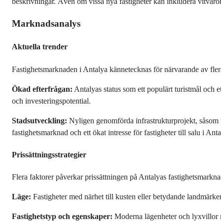
beskrivningar. Även om vissa nya fastigheter kan inkludera vitvaror i 
Marknadsanalys
Aktuella trender
Fastighetsmarknaden i Antalya kännetecknas för närvarande av fler
Ökad efterfrågan:
 Antalyas status som ett populärt turistmål och ett
och investeringspotential.
Stadsutveckling:
 Nyligen genomförda infrastrukturprojekt, såsom f
fastighetsmarknad och ett ökat intresse för fastigheter till salu i Anta
Prissättningsstrategier
Flera faktorer påverkar prissättningen på Antalyas fastighetsmarkna
Läge:
 Fastigheter med närhet till kusten eller betydande landmärke
Fastighetstyp och egenskaper:
 Moderna lägenheter och lyxvillor