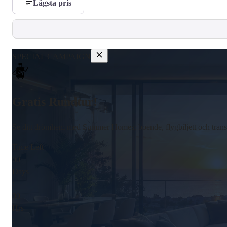
Lägsta pris
SPECIAL CAMPAIGN
Gratis Rundtur!
Se ditt drömhem med Summer Homes; boende, flygbiljett och transfe
Time Left
00
Days
:
00
Hrs
: