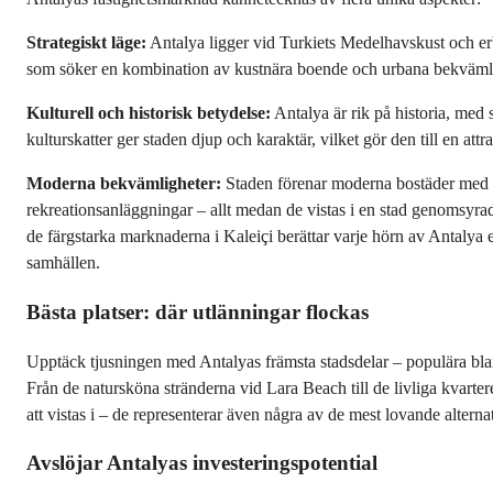
Strategiskt läge:
 Antalya ligger vid Turkiets Medelhavskust och erbj
som söker en kombination av kustnära boende och urbana bekvämli
Kulturell och historisk betydelse:
 Antalya är rik på historia, me
kulturskatter ger staden djup och karaktär, vilket gör den till en at
Moderna bekvämligheter:
 Staden förenar moderna bostäder med 
rekreationsanläggningar – allt medan de vistas i en stad genomsyrad 
de färgstarka marknaderna i Kaleiçi berättar varje hörn av Antalya 
samhällen.
Bästa platser: där utlänningar flockas
Upptäck tjusningen med Antalyas främsta stadsdelar – populära bl
Från de natursköna stränderna vid Lara Beach till de livliga kvarte
att vistas i – de representerar även några av de mest lovande altern
Avslöjar Antalyas investeringspotential