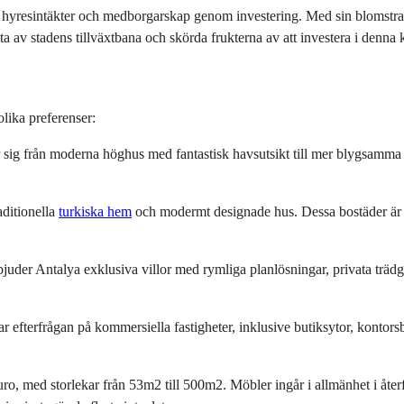
till hyresintäkter och medborgarskap genom investering. Med sin blomstr
ta av stadens tillväxtbana och skörda frukterna av att investera i denna 
olika preferenser:
sig från moderna höghus med fantastisk havsutsikt till mer blygsamma b
ditionella 
turkiska hem
 och modermt designade hus. Dessa bostäder är l
uder Antalya exklusiva villor med rymliga planlösningar, privata trädgår
efterfrågan på kommersiella fastigheter, inklusive butiksytor, kontorsb
uro, med storlekar från 53m2 till 500m2. Möbler ingår i allmänhet i återför