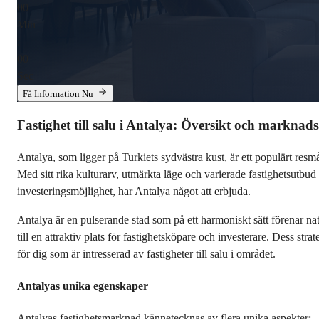
00
Min
:
00
Sec
Få Information Nu
Fastighet till salu i Antalya: Översikt och marknad
Antalya, som ligger på Turkiets sydvästra kust, är ett populärt r
Med sitt rika kulturarv, utmärkta läge och varierade fastighetsutbud t
investeringsmöjlighet, har Antalya något att erbjuda.
Antalya är en pulserande stad som på ett harmoniskt sätt förenar n
till en attraktiv plats för fastighetsköpare och investerare. Dess str
för dig som är intresserad av fastigheter till salu i området.
Antalyas unika egenskaper
Antalyas fastighetsmarknad kännetecknas av flera unika aspekter: