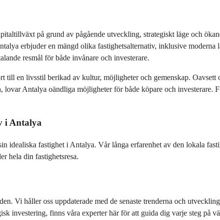
kapitaltillväxt på grund av pågående utveckling, strategiskt läge och ökan
ntalya erbjuder en mängd olika fastighetsalternativ, inklusive moderna
lltalande resmål för både invånare och investerare.
rt till en livsstil berikad av kultur, möjligheter och gemenskap. Oavsett 
da, lovar Antalya oändliga möjligheter för både köpare och investerare. F
v i Antalya
sin idealiska fastighet i Antalya. Vår långa erfarenhet av den lokala f
er hela din fastighetsresa.
. Vi håller oss uppdaterade med de senaste trenderna och utvecklingen, 
gisk investering, finns våra experter här för att guida dig varje steg på v