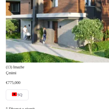
(13) Imazhe
Çmimi
€775,000
SQ
5
Dhomat e gjumit