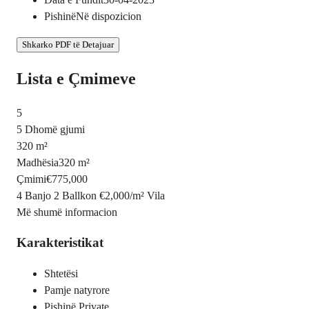
Pishinë
Në dispozicion
Shkarko PDF të Detajuar
Lista e Çmimeve
5
5 Dhomë gjumi
320 m²
Madhësia
320 m²
Çmimi
€775,000
4 Banjo
2 Ballkon
€2,000
/
m²
Vila
Më shumë informacion
Karakteristikat
Shtetësi
Pamje natyrore
Pishinë Private