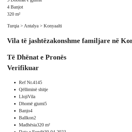
4
Banjot
320
m²
Turqia > Antalya > Konyaalti
Vila të jashtëzakonshme familjare në Kon
Të Dhënat e Pronës
Verifikuar
Ref Nr.
4145
Qëllimi
në shitje
Lloji
Vila
Dhomë gjumi
5
Banjo
4
Ballkon
2
Madhësia
320
m²
Data e Fundit
30-04-2023