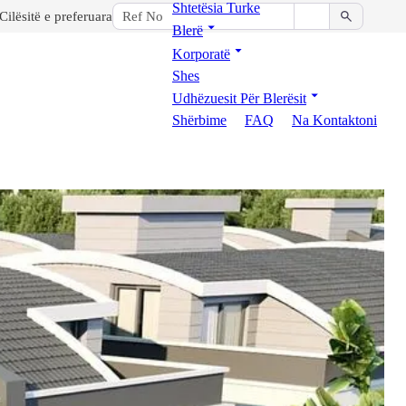
Shtetësia Turke
Cilësitë e preferuara
Blerë
Korporatë
Shes
Udhëzuesit Për Blerësit
Shërbime
FAQ
Na Kontaktoni