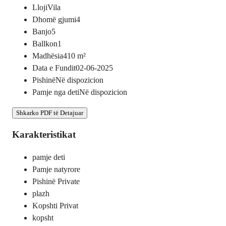
Lloji
Vila
Dhomë gjumi
4
Banjo
5
Ballkon
1
Madhësia
410
m²
Data e Fundit
02-06-2025
Pishinë
Në dispozicion
Pamje nga deti
Në dispozicion
Shkarko PDF të Detajuar
Karakteristikat
pamje deti
Pamje natyrore
Pishinë Private
plazh
Kopshti Privat
kopsht