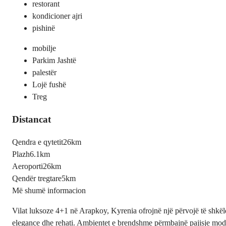
restorant
kondicioner ajri
pishinë
mobilje
Parkim Jashtë
palestër
Lojë fushë
Treg
Distancat
Qendra e qytetit
26km
Plazh
6.1km
Aeroporti
26km
Qendër tregtare
5km
Më shumë informacion
Vilat luksoze 4+1 në Arapkoy, Kyrenia ofrojnë një përvojë të shkëlqy
elegance dhe rehati. Ambientet e brendshme përmbajnë pajisje moder