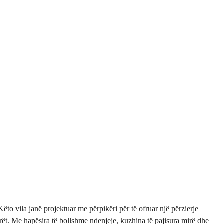
ëto vila janë projektuar me përpikëri për të ofruar një përzierje
ët. Me hapësira të bollshme ndenjeje, kuzhina të pajisura mirë dhe