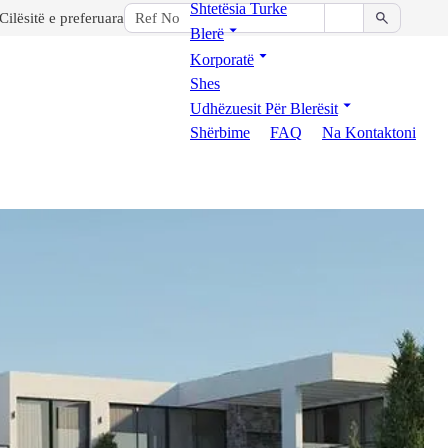
Shtetësia Turke
Cilësitë e preferuara
Blerë
Korporatë
Shes
Udhëzuesit Për Blerësit
Shërbime
FAQ
Na Kontaktoni