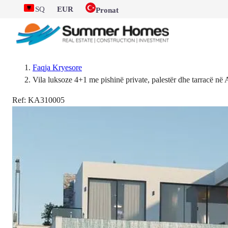
SQ
EUR
Pronat
Faqja Kryesore
Vila luksoze 4+1 me pishinë private, palestër dhe tarracë në 
Ref:
KA310005