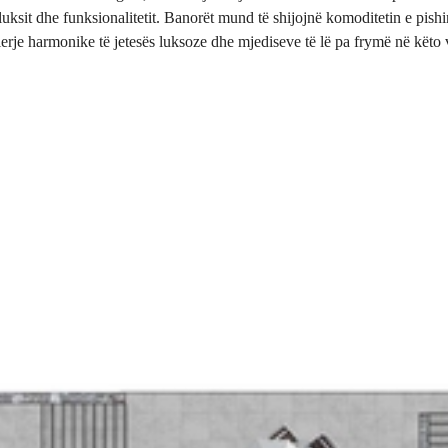
uksit dhe funksionalitetit. Banorët mund të shijojnë komoditetin e pishi
erje harmonike të jetesës luksoze dhe mjediseve të lë pa frymë në këto v