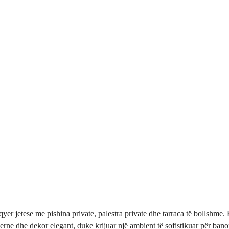
er jetese me pishina private, palestra private dhe tarraca të bollshme. K
ne dhe dekor elegant, duke krijuar një ambient të sofistikuar për banor