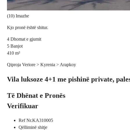
(10) Imazhe
Kjo pronë është shitur.
4
Dhomat e gjumit
5
Banjot
410
m²
Qiproja Veriore > Kyrenia > Arapkoy
Vila luksoze 4+1 me pishinë private, pale
Të Dhënat e Pronës
Verifikuar
Ref Nr.
KA310005
Qëllimi
në shitje