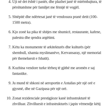
Uji në det është i pastër, dhe plazhet janë të mirëmbajtura, të
përshtatshme për familjet me fëmijë të vegjël.
Shtëpitë dhe ndërtesat janë të vendosura pranë detit (100-
1500 metra).
Kjo zonë ka pika të shitjes me shumicë, restaurante, kafene,
palestra dhe qendra argëtimi.
Këtu ka monumente të arkitekturës dhe kulturës (për
shembull, xhamia myslimanëve, Kervansaray, një memorial
për themeluesit e fshatit).
Kuzhina vendore turke tërheq të gjithë me aromën e saj
fantastike.
Ju mund të shkoni në aeroportin e Antalias për një orë e
gjysmë, dhe në Gazipasa për një orë.
Zonat rezidenciale prestigjioze kanë infrastrukturë të
zhvilluar. Zhvilluesit e infrastrukturës i japin vëmendje këtij