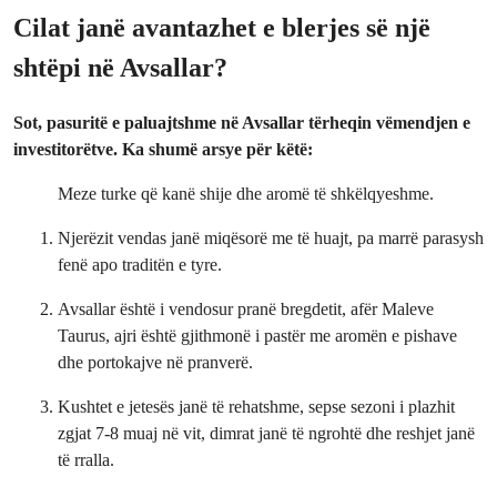
Cilat janë avantazhet e blerjes së një
shtëpi në Avsallar?
Sot, pasuritë e paluajtshme në Avsallar tërheqin vëmendjen e
investitorëtve. Ka shumë arsye për këtë:
Meze turke që kanë shije dhe aromë të shkëlqyeshme.
Njerëzit vendas janë miqësorë me të huajt, pa marrë parasysh
fenë apo traditën e tyre.
Avsallar është i vendosur pranë bregdetit, afër Maleve
Taurus, ajri është gjithmonë i pastër me aromën e pishave
dhe portokajve në pranverë.
Kushtet e jetesës janë të rehatshme, sepse sezoni i plazhit
zgjat 7-8 muaj në vit, dimrat janë të ngrohtë dhe reshjet janë
të rralla.