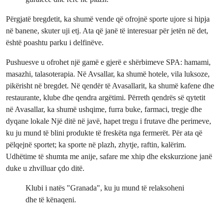
Përgjatë bregdetit, ka shumë vende që ofrojnë sporte ujore si hipja
në banene, skuter uji etj. Ata që janë të interesuar për jetën në det,
është poashtu parku i delfinëve.
Pushuesve u ofrohet një gamë e gjerë e shërbimeve SPA: hamami,
masazhi, talasoterapia. Në Avsallar, ka shumë hotele, vila luksoze,
pikërisht në bregdet. Në qendër të Avasallarit, ka shumë kafene dhe
restaurante, klube dhe qendra argëtimi. Përreth qendrës së qytetit
në Avasallar, ka shumë ushqime, furra buke, farmaci, tregje dhe
dyqane lokale Një ditë në javë, hapet tregu i frutave dhe perimeve,
ku ju mund të blini produkte të freskëta nga fermerët. Për ata që
pëlqejnë sportet; ka sporte në plazh, zhytje, raftin, kalërim.
Udhëtime të shumta me anije, safare me xhip dhe ekskurzione janë
duke u zhvilluar çdo ditë.
Klubi i natës "Granada", ku ju mund të relaksoheni
dhe të kënaqeni.