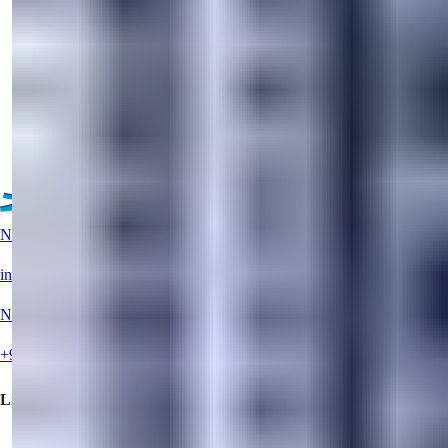
Shitet apartament pushimi 1+1 plotësisht i mobiluar në Alanya
Avsallar. I rrethu...
Email
Më Telefononi
Më Telefononi
Detaje
Më shumë prone
Ndihmë e drejtpërdrejtë?
info@summerhomes.com
Na telefononi
+90 538 888 16 16
Lidhje të shpejta
Bli një Prona