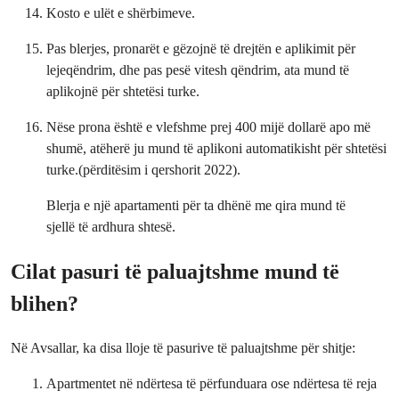
Kosto e ulët e shërbimeve.
Pas blerjes, pronarët e gëzojnë të drejtën e aplikimit për
lejeqëndrim, dhe pas pesë vitesh qëndrim, ata mund të
aplikojnë për shtetësi turke.
Nëse prona është e vlefshme prej 400 mijë dollarë apo më
shumë, atëherë ju mund të aplikoni automatikisht për shtetësi
turke.(përditësim i qershorit 2022).
Blerja e një apartamenti për ta dhënë me qira mund të
sjellë të ardhura shtesë.
Cilat pasuri të paluajtshme mund të
blihen?
Në Avsallar, ka disa lloje të pasurive të paluajtshme për shitje:
Apartmentet në ndërtesa të përfunduara ose ndërtesa të reja