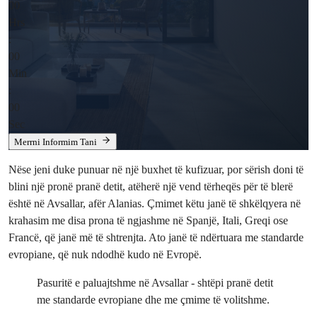
00
Hrs
:
00
Min
:
00
Sec
Merrni Informim Tani
Nëse jeni duke punuar në një buxhet të kufizuar, por sërish doni të
blini një pronë pranë detit, atëherë një vend tërheqës për të blerë
është në Avsallar, afër Alanias. Çmimet këtu janë të shkëlqyera në
krahasim me disa prona të ngjashme në Spanjë, Itali, Greqi ose
Francë, që janë më të shtrenjta. Ato janë të ndërtuara me standarde
evropiane, që nuk ndodhë kudo në Evropë.
Pasuritë e paluajtshme në Avsallar - shtëpi pranë detit
me standarde evropiane dhe me çmime të volitshme.