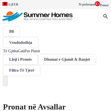
EUR
Të preferuarat
SQ
Pronat
Bli
Vendndodhja
Të Gjitha
Gati
Pas Planit
Lloji i Pronës
Dhomat e Gjumit & Banjot
Filtra Të Tjerë
Pronat në Avsallar