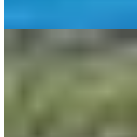
Email
Më Telefononi
Më Telefononi
Detaje
Ref:
28107
Meryem Yurdayanık
Menaxher i Shitjeve
Telefon/WhatsApp
+90 538 888 16 16
Mbështetje Ekspertësh
Vetëm një klik larg.