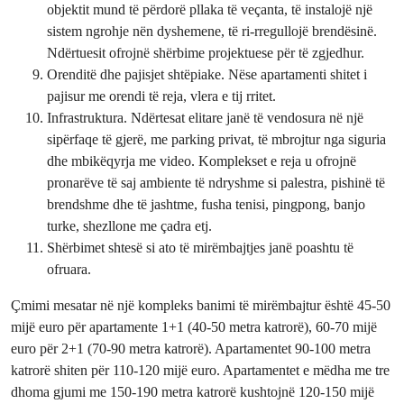
objektit mund të përdorë pllaka të veçanta, të instalojë një
sistem ngrohje nën dyshemene, të ri-rregullojë brendësinë.
Ndërtuesit ofrojnë shërbime projektuese për të zgjedhur.
Orenditë dhe pajisjet shtëpiake. Nëse apartamenti shitet i
pajisur me orendi të reja, vlera e tij rritet.
Infrastruktura. Ndërtesat elitare janë të vendosura në një
sipërfaqe të gjerë, me parking privat, të mbrojtur nga siguria
dhe mbikëqyrja me video. Komplekset e reja u ofrojnë
pronarëve të saj ambiente të ndryshme si palestra, pishinë të
brendshme dhe të jashtme, fusha tenisi, pingpong, banjo
turke, shezllone me çadra etj.
Shërbimet shtesë si ato të mirëmbajtjes janë poashtu të
ofruara.
Çmimi mesatar në një kompleks banimi të mirëmbajtur është 45-50
mijë euro për apartamente 1+1 (40-50 metra katrorë), 60-70 mijë
euro për 2+1 (70-90 metra katrorë). Apartamentet 90-100 metra
katrorë shiten për 110-120 mijë euro. Apartamentet e mëdha me tre
dhoma gjumi me 150-190 metra katrorë kushtojnë 120-150 mijë