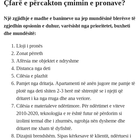
Çfarë e përcakton çmimin e pronave?
Një zgjidhje e madhe e banimeve ua jep mundësinë blerësve të
zgjedhin opsionin e duhur, varësisht nga prioritetet, buxheti
dhe mundësitë:
Lloji i pronës
Zonat përreth
Afërsia me objektet e ndryshme
Distanca nga deti
Cilësia e plazhit
Pamjet nga dritarja. Apartamenti në anën jugore me pamje të
plotë nga deti shiten 2-3 herë më shtrenjtë se i njejti që
dritaret i ka nga rruga dhe ana veriore.
Cilësia e materialeve ndërtimore. Për ndërtimet e viteve
2010-2020, teknologjia e re është futur në përdorim si
izolimi termal dhe i zhurmës, ngrohja nën dysheme dhe
dritaret me xham të dyfishtë.
Dizajnii brendshëm. Sipas kërkesave të klientit, ndërtuesi i