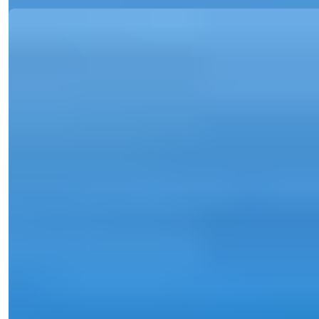
Ref:
28108
Meryem Yurdayanık
Menaxher i Shitjeve
Telefon/WhatsApp
+90 538 888 16 16
Mbështetje Ekspertësh
Vetëm një klik larg.
Meryem Yurdayanık