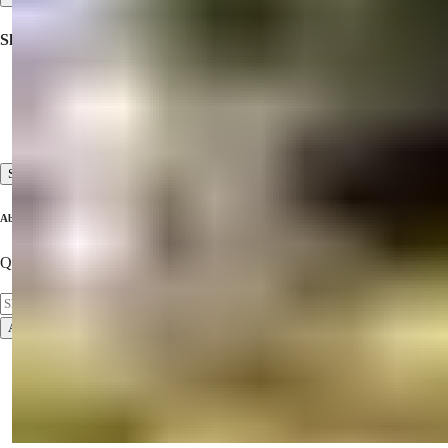
Shërbime
Udhëtimet e inspektimit
Shërbimet para shitjes dhe pas shitjes
Standardi i lartë i shërbimit ndaj klientit
Shiko Të Gjitha
Abonohu në buletinin tonë
Qëndroni të përditësuar me pronat më të fundit!
Abonohu
Kushtet e përdorimit
Politika e privatësisë
2026
© Summer Homes