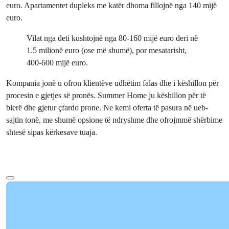
euro. Apartamentet dupleks me katër dhoma fillojnë nga 140 mijë
euro.
Vilat nga deti kushtojnë nga 80-160 mijë euro deri në
1.5 milionë euro (ose më shumë), por mesatarisht,
400-600 mijë euro.
Kompania jonë u ofron klientëve udhëtim falas dhe i këshillon për
procesin e gjetjes së pronës. Summer Home ju këshillon për të
blerë dhe gjetur çfardo prone. Ne kemi oferta të pasura në ueb-
sajtin tonë, me shumë opsione të ndryshme dhe ofrojmmë shërbime
shtesë sipas kërkesave tuaja.
Më shumë tekst
Ref:
Çmimi
A225
€185,000
Dhomat e Gjumit
:
3
Banjo
:
2
Sipërfaqja totale
:
142
m²