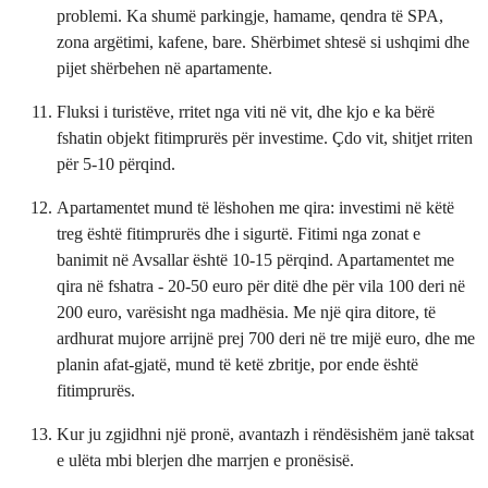
problemi. Ka shumë parkingje, hamame, qendra të SPA,
zona argëtimi, kafene, bare. Shërbimet shtesë si ushqimi dhe
pijet shërbehen në apartamente.
Fluksi i turistëve, rritet nga viti në vit, dhe kjo e ka bërë
fshatin objekt fitimprurës për investime. Çdo vit, shitjet rriten
për 5-10 përqind.
Apartamentet mund të lëshohen me qira: investimi në këtë
treg është fitimprurës dhe i sigurtë. Fitimi nga zonat e
banimit në Avsallar është 10-15 përqind. Apartamentet me
qira në fshatra - 20-50 euro për ditë dhe për vila 100 deri në
200 euro, varësisht nga madhësia. Me një qira ditore, të
ardhurat mujore arrijnë prej 700 deri në tre mijë euro, dhe me
planin afat-gjatë, mund të ketë zbritje, por ende është
fitimprurës.
Kur ju zgjidhni një pronë, avantazh i rëndësishëm janë taksat
e ulëta mbi blerjen dhe marrjen e pronësisë.