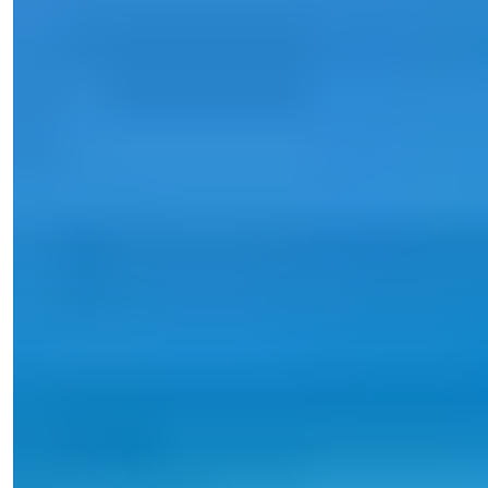
Menaxher i Shitjeve
Telefon/WhatsApp
+90 538 888 16 16
Mbështetje Ekspertësh
Vetëm një klik larg.
Shiko 19 Foto
Çmimi
€75,000
Dhomat e Gjumit
:
1
Banjo
:
1
Sipërfaqja totale
:
50
m²
Turqia > Antalya > Alanya
Apartament 1+1 i mobiluar me pamje
nga deti në shitje në Alania Avsallar
Blini një apartament 1+1 gati për banim me pamje nga deti në
Alania Avsallar. Pl...