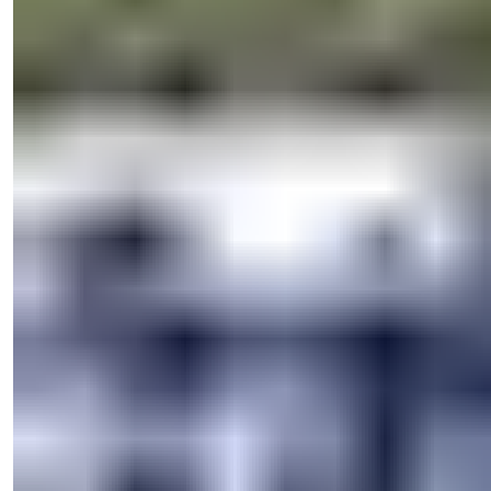
Meryem Yurdayanık
Menaxher i Shitjeve
Telefon/WhatsApp
+90 538 888 16 16
Mbështetje Ekspertësh
Vetëm një klik larg.
Shiko 28 Foto
Çmimi
€56,000
Dhomat e Gjumit
:
1
Banjo
:
1
Sipërfaqja totale
:
40
m²
Turqia > Antalya > Alanya
Apartament pushimi i mobiluar në pyll
në shitje në Alanya Avsallar