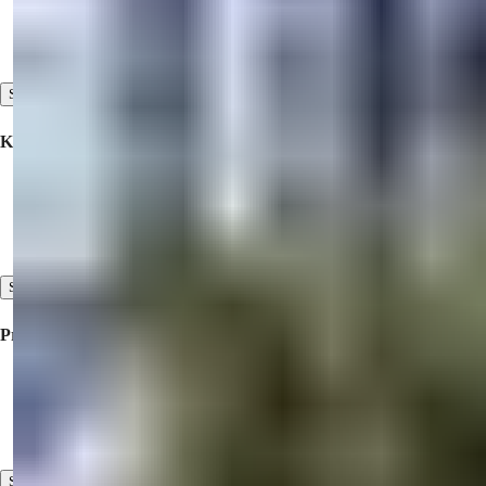
Ofroni pronën tuaj për shitje
Na kontaktoni
Shiko Të Gjitha
Korporativ
Bashkëpunim
Rreth nesh
Dëshmitë tona
Shiko Të Gjitha
Pronë Në Shitje
Pronë për shitje në Turqi
Pronë për shitje në Dubai
Pronë në Shitje në Qipro Veriore
Shiko Të Gjitha