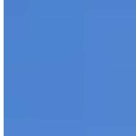
Meryem Yurdayanık
Menaxher i Shitjeve
Telefon/WhatsApp
+90 538 888 16 16
Mbështetje Ekspertësh
Vetëm një klik larg.
Meryem Yurdayanık
Menaxher i Shitjeve
Telefon/WhatsApp
+90 538 888 16 16
Mbështetje Ekspertësh
Vetëm një klik larg.
Shiko 51 Foto