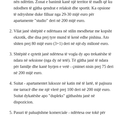
nën ndërtim. Zonat e banimit kanë një territor të madh që ku
ndodhen të gjitha qendrat e relaksit dhe sportit. Ka opsione
të ndryshme duke filluar nga 29-30 mijë euro për
apartamente "studio" deri në 200 mijë euro.
Vilat janë shtëpitë e ndërtuara në stilin mesdhetar me kopsht
ekzotik, dhe disa prej tyre mund të kenë edhe pishina. Ato
shiten prej 80 mijë euro (3+1) deri në një-dy milionë euro.
Shtëpitë e qytetit janë ndërtesa të vogla dy apo trekatëshe të
ndara në seksione (nga dy në tetë). Të gjitha janë të ndara
për familje dhe kanë hyrjen e vetë - çmimet nisin prej 75 deri
në 200 mijë euro.
Suitat - apartamentet luksoze në katin më të lartë, të pajisura
me tarracë dhe me një vlerë prej 100 deri në 200 mijë euro.
Suitat dykatëshe apo "dupleks" gjithashtu janë në
dispozicion.
Pasuri të paluajtshme komerciale - ndërtesa ose tokë për