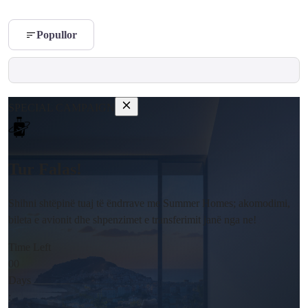
Popullor
SPECIAL CAMPAIGN
Tur Falas!
Shihni shtëpinë tuaj të ëndrrave me Summer Homes; akomodimi,
bileta e avionit dhe shpenzimet e transferimit janë nga ne!
Time Left
00
Days
: