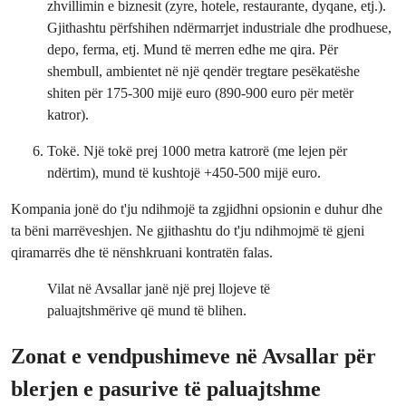
zhvillimin e biznesit (zyre, hotele, restaurante, dyqane, etj.).
Gjithashtu përfshihen ndërmarrjet industriale dhe prodhuese,
depo, ferma, etj. Mund të merren edhe me qira. Për
shembull, ambientet në një qendër tregtare pesëkatëshe
shiten për 175-300 mijë euro (890-900 euro për metër
katror).
Tokë. Një tokë prej 1000 metra katrorë (me lejen për
ndërtim), mund të kushtojë +450-500 mijë euro.
Kompania jonë do t'ju ndihmojë ta zgjidhni opsionin e duhur dhe
ta bëni marrëveshjen. Ne gjithashtu do t'ju ndihmojmë të gjeni
qiramarrës dhe të nënshkruani kontratën falas.
Vilat në Avsallar janë një prej llojeve të
paluajtshmërive që mund të blihen.
Zonat e vendpushimeve në Avsallar për
blerjen e pasurive të paluajtshme