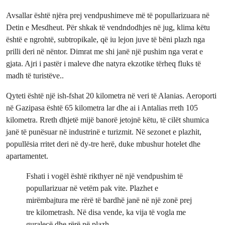
Avsallar është njëra prej vendpushimeve më të popullarizuara në
Detin e Mesdheut. Për shkak të vendndodhjes në jug, klima këtu
është e ngrohtë, subtropikale, që iu lejon juve të bëni plazh nga
prilli deri në nëntor. Dimrat me shi janë një pushim nga verat e
gjata. Ajri i pastër i maleve dhe natyra ekzotike tërheq fluks të
madh të turistëve..
Qyteti është një ish-fshat 20 kilometra në veri të Alanias. Aeroporti
në Gazipasa është 65 kilometra lar dhe ai i Antalias rreth 105
kilometra. Rreth dhjetë mijë banorë jetojnë këtu, të cilët shumica
janë të punësuar në industrinë e turizmit. Në sezonet e plazhit,
popullësia rritet deri në dy-tre herë, duke mbushur hotelet dhe
apartamentet.
Fshati i vogël është rikthyer në një vendpushim të
popullarizuar në vetëm pak vite. Plazhet e
mirëmbajtura me rërë të bardhë janë në një zonë prej
tre kilometrash. Në disa vende, ka vija të vogla me
guralecë dhe rërë në plazh.