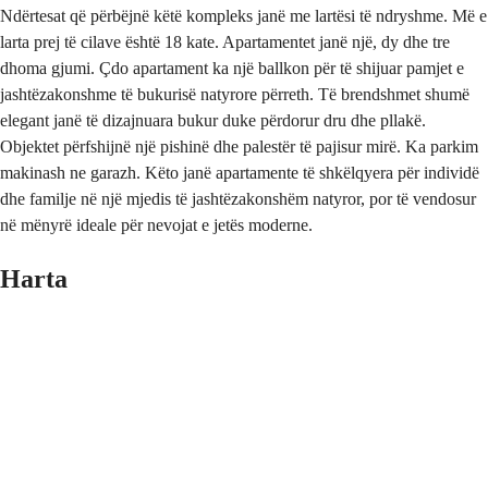
Ndërtesat që përbëjnë këtë kompleks janë me lartësi të ndryshme. Më e
larta prej të cilave është 18 kate. Apartamentet janë një, dy dhe tre
dhoma gjumi. Çdo apartament ka një ballkon për të shijuar pamjet e
jashtëzakonshme të bukurisë natyrore përreth. Të brendshmet shumë
elegant janë të dizajnuara bukur duke përdorur dru dhe pllakë.
Objektet përfshijnë një pishinë dhe palestër të pajisur mirë. Ka parkim
makinash ne garazh. Këto janë apartamente të shkëlqyera për individë
dhe familje në një mjedis të jashtëzakonshëm natyror, por të vendosur
në mënyrë ideale për nevojat e jetës moderne.
Harta