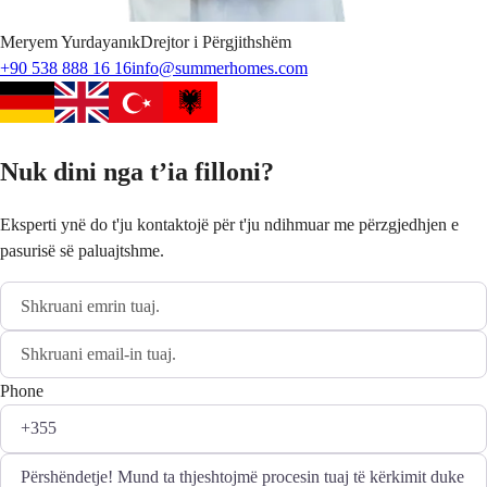
Meryem
Yurdayanık
Drejtor i Përgjithshëm
+90 538 888 16 16
info@summerhomes.com
Nuk dini nga t’ia filloni?
Eksperti ynë do t'ju kontaktojë për t'ju ndihmuar me përzgjedhjen e
pasurisë së paluajtshme.
Phone