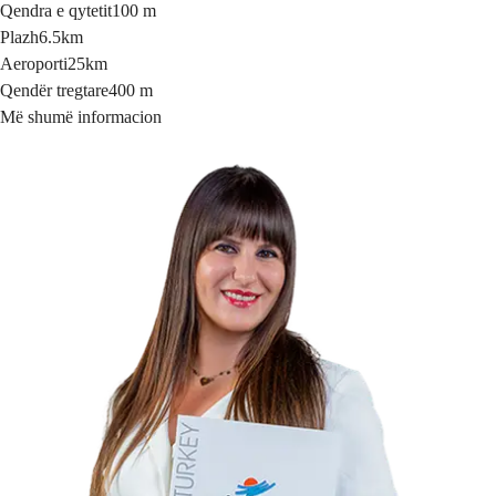
Qendra e qytetit
100 m
Plazh
6.5km
Aeroporti
25km
Qendër tregtare
400 m
Më shumë informacion