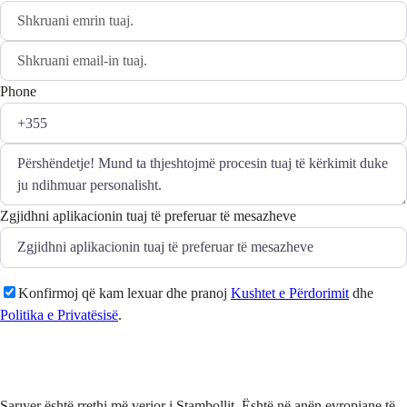
Phone
Zgjidhni aplikacionin tuaj të preferuar të mesazheve
Konfirmoj që kam lexuar dhe pranoj
Kushtet e Përdorimit
dhe
Politika e Privatësisë
.
Dërgo
Sarıyer është rrethi më verior i Stambollit. Është në anën evropiane të