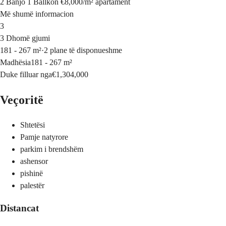
2 Banjo
1 Ballkon
€8,000
/
m²
apartament
Më shumë informacion
3
3 Dhomë gjumi
181 - 267 m²
·
2 plane të disponueshme
Madhësia
181 - 267 m²
Duke filluar nga
€1,304,000
Veçoritë
Shtetësi
Pamje natyrore
parkim i brendshëm
ashensor
pishinë
palestër
Distancat