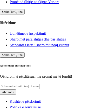
Pronë në Shitje në Qipro Veriore
Shiko Të Gjitha
Shërbime
Udhëtimet e inspektimit
Shërbimet para shitjes dhe pas shitjes
Standardi i lartë i shërbimit ndaj klientit
Shiko Të Gjitha
Abonohu në buletinin tonë
Qëndroni të përditësuar me pronat më të fundit!
Abonohu
Kushtet e përdorimit
Politika e privatësisë