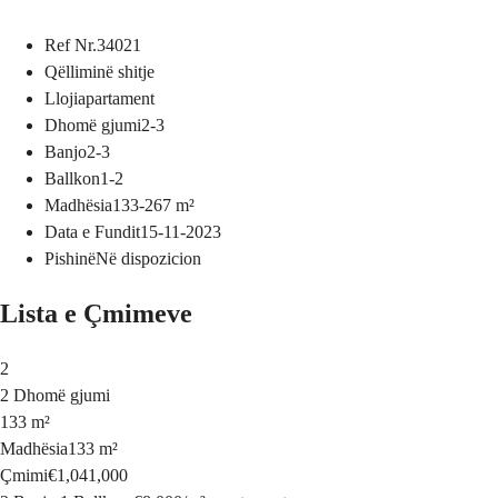
Ref Nr.
34021
Qëllimi
në shitje
Lloji
apartament
Dhomë gjumi
2-3
Banjo
2-3
Ballkon
1-2
Madhësia
133-267
m²
Data e Fundit
15-11-2023
Pishinë
Në dispozicion
Lista e Çmimeve
2
2 Dhomë gjumi
133 m²
Madhësia
133 m²
Çmimi
€1,041,000