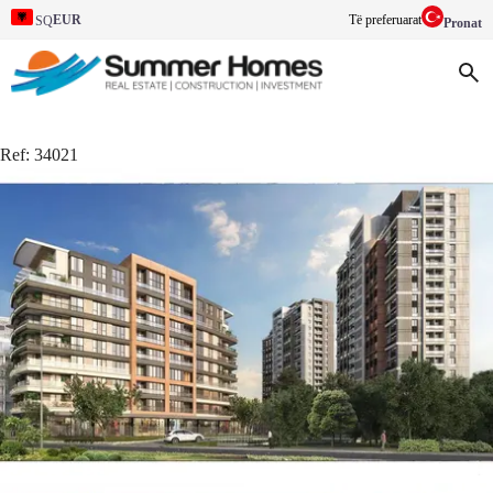
EUR
Të preferuarat
SQ
Pronat
Ref:
34021