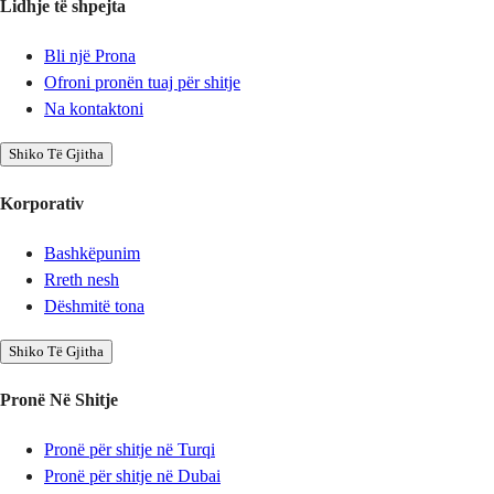
Lidhje të shpejta
Bli një Prona
Ofroni pronën tuaj për shitje
Na kontaktoni
Shiko Të Gjitha
Korporativ
Bashkëpunim
Rreth nesh
Dëshmitë tona
Shiko Të Gjitha
Pronë Në Shitje
Pronë për shitje në Turqi
Pronë për shitje në Dubai