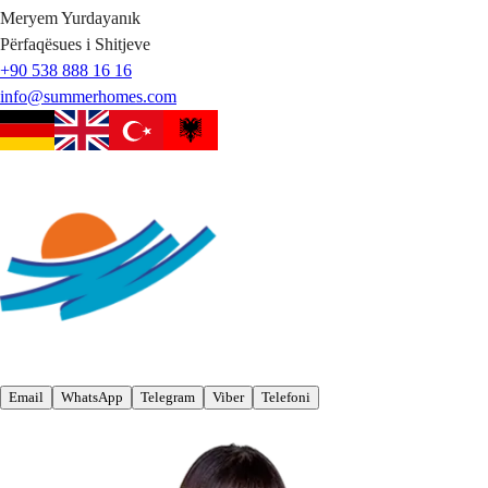
Meryem
Yurdayanık
Përfaqësues i Shitjeve
+90 538 888 16 16
info@summerhomes.com
Email
WhatsApp
Telegram
Viber
Telefoni