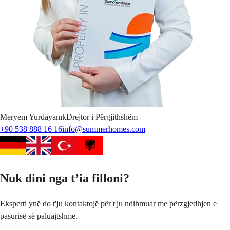
Meryem
Yurdayanık
Drejtor i Përgjithshëm
+90 538 888 16 16
info@summerhomes.com
Nuk dini nga t’ia filloni?
Eksperti ynë do t'ju kontaktojë për t'ju ndihmuar me përzgjedhjen e
pasurisë së paluajtshme.