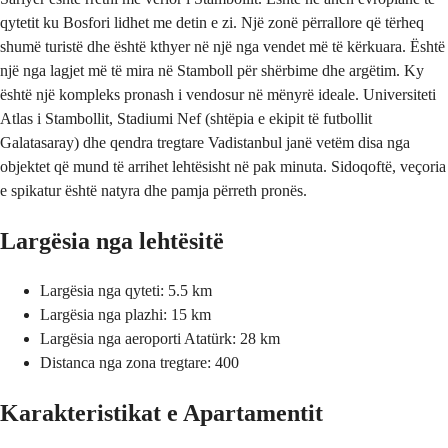
qytetit ku Bosfori lidhet me detin e zi. Një zonë përrallore që tërheq
shumë turistë dhe është kthyer në një nga vendet më të kërkuara. Është
një nga lagjet më të mira në Stamboll për shërbime dhe argëtim. Ky
është një kompleks pronash i vendosur në mënyrë ideale. Universiteti
Atlas i Stambollit, Stadiumi Nef (shtëpia e ekipit të futbollit
Galatasaray) dhe qendra tregtare Vadistanbul janë vetëm disa nga
objektet që mund të arrihet lehtësisht në pak minuta. Sidoqoftë, veçoria
e spikatur është natyra dhe pamja përreth pronës.
Largësia nga lehtësitë
Largësia nga qyteti: 5.5 km
Largësia nga plazhi: 15 km
Largësia nga aeroporti Atatürk: 28 km
Distanca nga zona tregtare: 400
Karakteristikat e Apartamentit