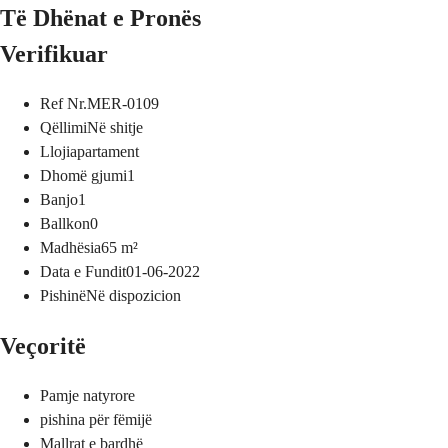
Të Dhënat e Pronës
Verifikuar
Ref Nr.
MER-0109
Qëllimi
Në shitje
Lloji
apartament
Dhomë gjumi
1
Banjo
1
Ballkon
0
Madhësia
65
m²
Data e Fundit
01-06-2022
Pishinë
Në dispozicion
Veçoritë
Pamje natyrore
pishina për fëmijë
Mallrat e bardhë