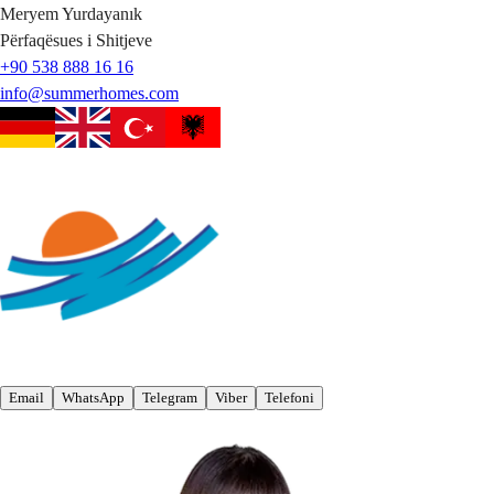
Meryem
Yurdayanık
Përfaqësues i Shitjeve
+90 538 888 16 16
info@summerhomes.com
Email
WhatsApp
Telegram
Viber
Telefoni