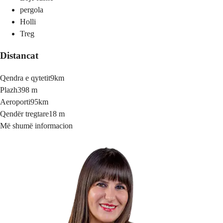
pergola
Holli
Treg
Distancat
Qendra e qytetit
9km
Plazh
398 m
Aeroporti
95km
Qendër tregtare
18 m
Më shumë informacion