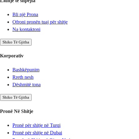
Lidhje të shpejta
Bli një Prona
Ofroni pronën tuaj për shitje
Na kontaktoni
Shiko Të Gjitha
Korporativ
Bashkëpunim
Rreth nesh
Dëshmitë tona
Shiko Të Gjitha
Pronë Në Shitje
Pronë për shitje në Turqi
Pronë për shitje në Dubai