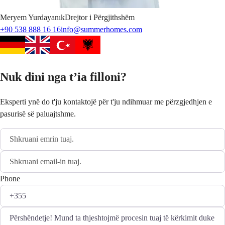
Meryem
Yurdayanık
Drejtor i Përgjithshëm
+90 538 888 16 16
info@summerhomes.com
Nuk dini nga t’ia filloni?
Eksperti ynë do t'ju kontaktojë për t'ju ndihmuar me përzgjedhjen e
pasurisë së paluajtshme.
Phone