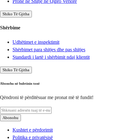
Pronë në Shitje në Qipro Veriore
Shiko Të Gjitha
Shërbime
Udhëtimet e inspektimit
Shërbimet para shitjes dhe pas shitjes
Standardi i lartë i shërbimit ndaj klientit
Shiko Të Gjitha
Abonohu në buletinin tonë
Qëndroni të përditësuar me pronat më të fundit!
Abonohu
Kushtet e përdorimit
Politika e privatësisë