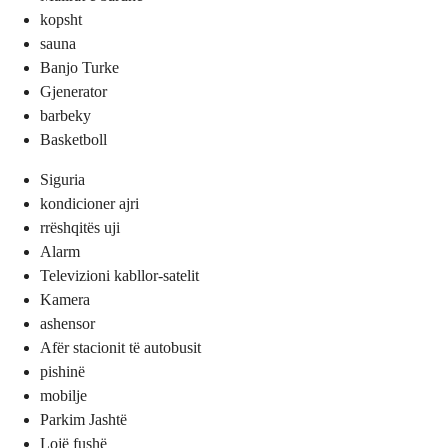
kopsht
sauna
Banjo Turke
Gjenerator
barbeky
Basketboll
Siguria
kondicioner ajri
rrëshqitës uji
Alarm
Televizioni kabllor-satelit
Kamera
ashensor
Afër stacionit të autobusit
pishinë
mobilje
Parkim Jashtë
Lojë fushë