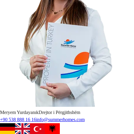
Meryem
Yurdayanık
Drejtor i Përgjithshëm
+90 538 888 16 16
info@summerhomes.com