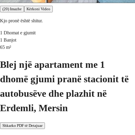
(20) Imazhe
Kërkoni Video
Kjo pronë është shitur.
1
Dhomat e gjumit
1
Banjot
65
m²
Blej një apartament me 1
dhomë gjumi pranë stacionit të
autobusëve dhe plazhit në
Erdemli, Mersin
Shkarko PDF të Detajuar