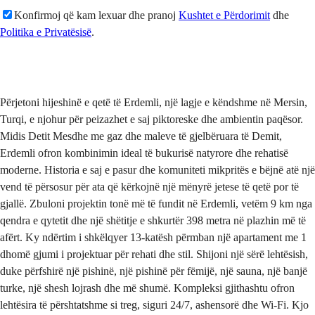
Konfirmoj që kam lexuar dhe pranoj
Kushtet e Përdorimit
dhe
Politika e Privatësisë
.
Dërgo
Përjetoni hijeshinë e qetë të Erdemli, një lagje e këndshme në Mersin,
Turqi, e njohur për peizazhet e saj piktoreske dhe ambientin paqësor.
Midis Detit Mesdhe me gaz dhe maleve të gjelbëruara të Demit,
Erdemli ofron kombinimin ideal të bukurisë natyrore dhe rehatisë
moderne. Historia e saj e pasur dhe komuniteti mikpritës e bëjnë atë një
vend të përsosur për ata që kërkojnë një mënyrë jetese të qetë por të
gjallë. Zbuloni projektin tonë më të fundit në Erdemli, vetëm 9 km nga
qendra e qytetit dhe një shëtitje e shkurtër 398 metra në plazhin më të
afërt. Ky ndërtim i shkëlqyer 13-katësh përmban një apartament me 1
dhomë gjumi i projektuar për rehati dhe stil. Shijoni një sërë lehtësish,
duke përfshirë një pishinë, një pishinë për fëmijë, një sauna, një banjë
turke, një shesh lojrash dhe më shumë. Kompleksi gjithashtu ofron
lehtësira të përshtatshme si treg, siguri 24/7, ashensorë dhe Wi-Fi. Kjo