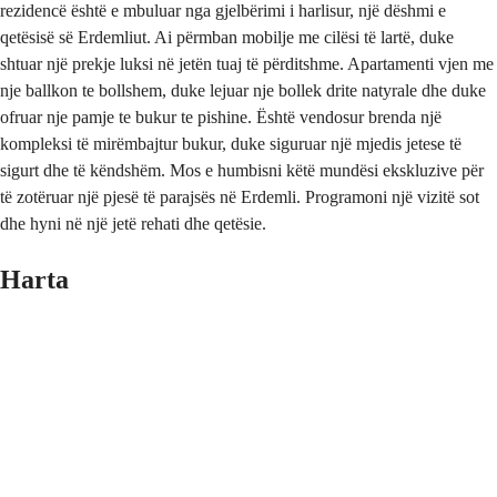
rezidencë është e mbuluar nga gjelbërimi i harlisur, një dëshmi e
qetësisë së Erdemliut. Ai përmban mobilje me cilësi të lartë, duke
shtuar një prekje luksi në jetën tuaj të përditshme. Apartamenti vjen me
nje ballkon te bollshem, duke lejuar nje bollek drite natyrale dhe duke
ofruar nje pamje te bukur te pishine. Është vendosur brenda një
kompleksi të mirëmbajtur bukur, duke siguruar një mjedis jetese të
sigurt dhe të këndshëm. Mos e humbisni këtë mundësi ekskluzive për
të zotëruar një pjesë të parajsës në Erdemli. Programoni një vizitë sot
dhe hyni në një jetë rehati dhe qetësie.
Harta