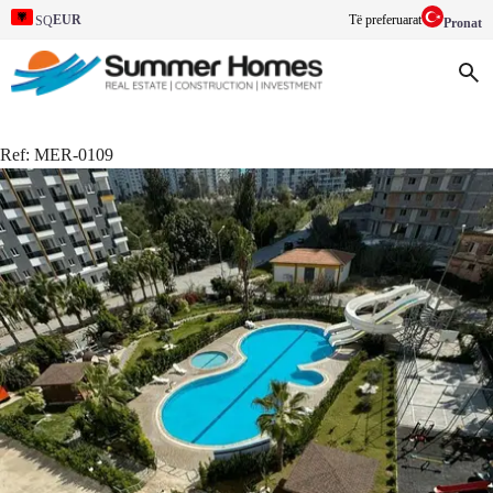
EUR
Të preferuarat
SQ
Pronat
Ref:
MER-0109