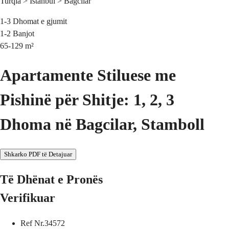
Turqia > Istanbul > Bagcilar
1-3
Dhomat e gjumit
1-2
Banjot
65-129
m²
Apartamente Stiluese me
Pishinë për Shitje: 1, 2, 3
Dhoma në Bagcilar, Stamboll
Shkarko PDF të Detajuar
Të Dhënat e Pronës
Verifikuar
Ref Nr.
34572