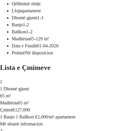
Qëllimi
në shitje
Lloji
apartament
Dhomë gjumi
1-3
Banjo
1-2
Ballkon
1-2
Madhësia
65-129
m²
Data e Fundit
01-04-2026
Pishinë
Në dispozicion
Lista e Çmimeve
1
1 Dhomë gjumi
65 m²
Madhësia
65 m²
Çmimi
€127,000
1 Banjo
1 Ballkon
€2,000
/
m²
apartament
Më shumë informacion
2