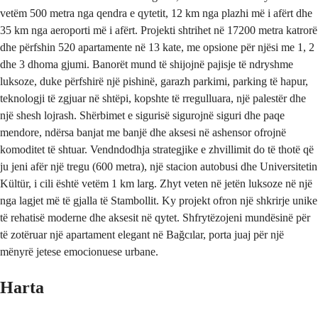
vetëm 500 metra nga qendra e qytetit, 12 km nga plazhi më i afërt dhe
35 km nga aeroporti më i afërt. Projekti shtrihet në 17200 metra katrorë
dhe përfshin 520 apartamente në 13 kate, me opsione për njësi me 1, 2
dhe 3 dhoma gjumi. Banorët mund të shijojnë pajisje të ndryshme
luksoze, duke përfshirë një pishinë, garazh parkimi, parking të hapur,
teknologji të zgjuar në shtëpi, kopshte të rregulluara, një palestër dhe
një shesh lojrash. Shërbimet e sigurisë sigurojnë siguri dhe paqe
mendore, ndërsa banjat me banjë dhe aksesi në ashensor ofrojnë
komoditet të shtuar. Vendndodhja strategjike e zhvillimit do të thotë që
ju jeni afër një tregu (600 metra), një stacion autobusi dhe Universitetin
Kültür, i cili është vetëm 1 km larg. Zhyt veten në jetën luksoze në një
nga lagjet më të gjalla të Stambollit. Ky projekt ofron një shkrirje unike
të rehatisë moderne dhe aksesit në qytet. Shfrytëzojeni mundësinë për
të zotëruar një apartament elegant në Bağcılar, porta juaj për një
mënyrë jetese emocionuese urbane.
Harta