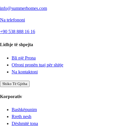
info@summerhomes.com
Na telefononi
+90 538 888 16 16
Lidhje të shpejta
Bli një Prona
Ofroni pronën tuaj për shitje
Na kontaktoni
Shiko Të Gjitha
Korporativ
Bashkëpunim
Rreth nesh
Dëshmitë tona