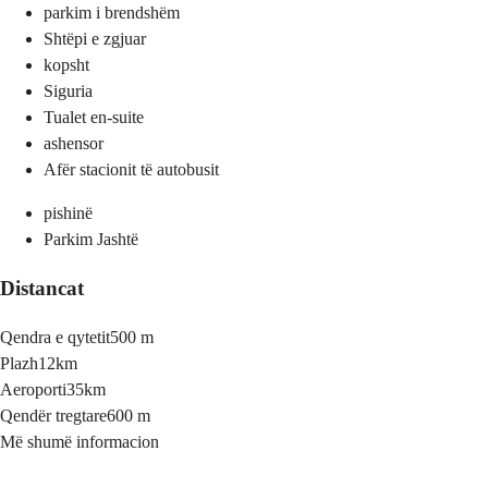
parkim i brendshëm
Shtëpi e zgjuar
kopsht
Siguria
Tualet en-suite
ashensor
Afër stacionit të autobusit
pishinë
Parkim Jashtë
Distancat
Qendra e qytetit
500 m
Plazh
12km
Aeroporti
35km
Qendër tregtare
600 m
Më shumë informacion