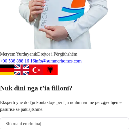
Meryem
Yurdayanık
Drejtor i Përgjithshëm
+90 538 888 16 16
info@summerhomes.com
Nuk dini nga t’ia filloni?
Eksperti ynë do t'ju kontaktojë për t'ju ndihmuar me përzgjedhjen e
pasurisë së paluajtshme.