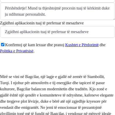
Zgjidhni aplikacionin tuaj të preferuar të mesazheve
Konfirmoj që kam lexuar dhe pranoj
Kushtet e Përdorimit
dhe
Politika e Privatësisë
.
Dërgo
Mirë se vini në Bagcilar, një lagje e gjallë në zemër të Stambollit,
Turqi. I njohur për atmosferën e tij energjike dhe tapiceri të pasur
kulturore, Bagcilar balancon modernitetin dhe traditën. Kjo zonë e
gjallë është një qendër e komuniteteve të ndryshme, kafeneve elegante
dhe tregjeve plot lëvizje, duke e bërë atë një zgjedhje kryesore për
vendasit dhe emigrantët. Ne jemi të emocionuar të prezantojmë
zhvillimin tonë më të fundit në Bagcilar, i vendosur në mënyrë ideale