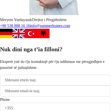
Meryem
Yurdayanık
Drejtor i Përgjithshëm
+90 538 888 16 16
info@summerhomes.com
Nuk dini nga t’ia filloni?
Eksperti ynë do t'ju kontaktojë për t'ju ndihmuar me përzgjedhjen e
pasurisë së paluajtshme.
Phone