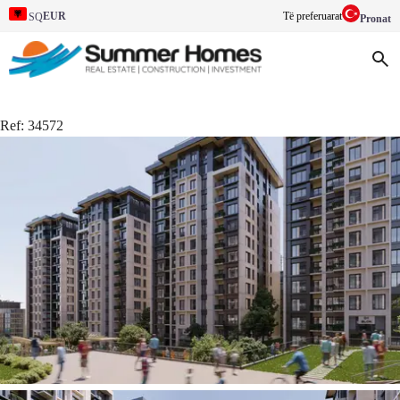
EUR
Të preferuarat
SQ
Pronat
Ref:
34572