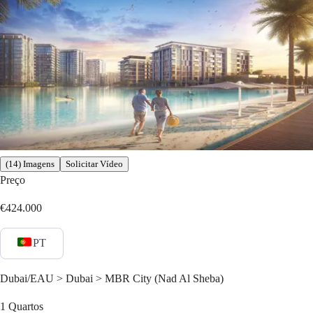
(14) Imagens
Solicitar Vídeo
Preço
€424.000
PT
Dubai/EAU > Dubai > MBR City (Nad Al Sheba)
1
Quartos