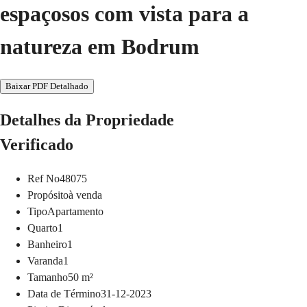
espaçosos com vista para a
natureza em Bodrum
Baixar PDF Detalhado
Detalhes da Propriedade
Verificado
Ref No
48075
Propósito
à venda
Tipo
Apartamento
Quarto
1
Banheiro
1
Varanda
1
Tamanho
50
m²
Data de Término
31-12-2023