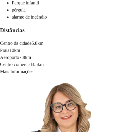
Parque infantil
pérgula
alarme de incêndio
Distâncias
Centro da cidade
5.8km
Praia
10km
Aeroporto
7.8km
Centro comercial
3.5km
Mais Informações