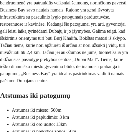
bendruomenė yra patrauklūs veiksniai šeimoms, norinčioms paversti
Business Bay savo naujais namais. Rajone yra gerai išvystyta
infrastruktūra su pasaulinio lygio patogumais parduotuvėse,
restoranuose ir kavinėse. Kadangi šie patogumai yra arti, gyventojai
gali leisti laiką tyrinėdami Dubajų ir jo įžymybes. Galima teigti, kad
išskirtinis orientyras turi būti Burj Khalifa. Bokštas matosi iš sklypo.
Tačiau tiems, kurie nori apžiūrėti iš arčiau ar nori užsukti į vidų, turi
nuvažiuoti tik 2,4 km. Tačiau jei aukštumos ne jums, tuomet šalia yra
didžiausias pasaulyje prekybos centras „Dubai Mall“. Tiems, kurie
ieško dinamiško miesto gyvenimo būdo, derinamo su prabanga ir
patogumu, „Business Bay“ yra idealus pasirinkimas vadinti namais
pačiame Dubajaus centre.
Atstumas iki patogumų
Atstumas iki miesto: 500m
Atstumas iki paplūdimio: 3 km
Atstumas iki oro uosto: 13km
Atstumas iki prekybos zonos: 50m