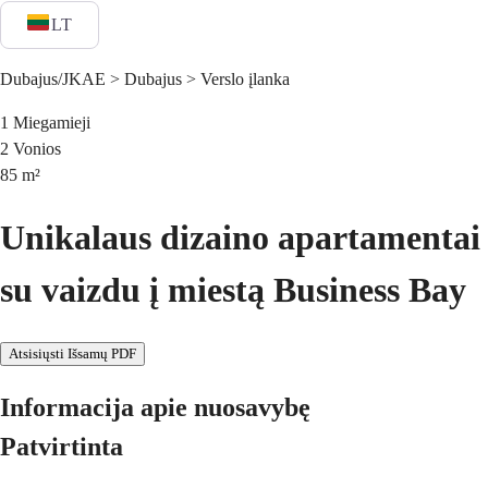
LT
Dubajus/JKAE > Dubajus > Verslo įlanka
1
Miegamieji
2
Vonios
85
m²
Unikalaus dizaino apartamentai
su vaizdu į miestą Business Bay
Atsisiųsti Išsamų PDF
Informacija apie nuosavybę
Patvirtinta