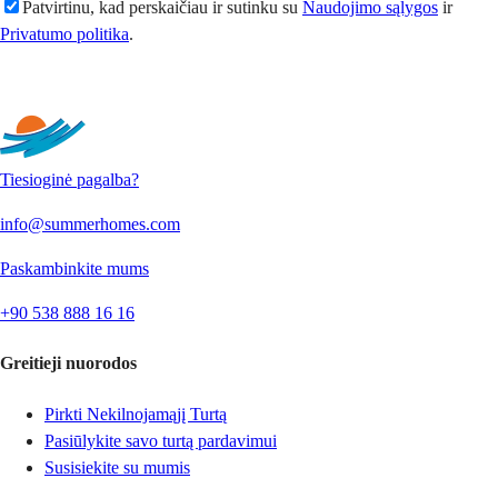
Patvirtinu, kad perskaičiau ir sutinku su
Naudojimo sąlygos
ir
Privatumo politika
.
Siųsti
Tiesioginė pagalba?
info@summerhomes.com
Paskambinkite mums
+90 538 888 16 16
Greitieji nuorodos
Pirkti Nekilnojamąjį Turtą
Pasiūlykite savo turtą pardavimui
Susisiekite su mumis