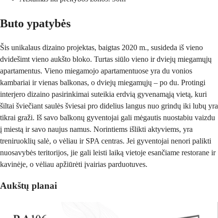
Buto ypatybės
Šis unikalaus dizaino projektas, baigtas 2020 m., susideda iš vieno
dvidešimt vieno aukšto bloko. Turtas siūlo vieno ir dviejų miegamųjų
apartamentus. Vieno miegamojo apartamentuose yra du vonios
kambariai ir vienas balkonas, o dviejų miegamųjų – po du. Protingi
interjero dizaino pasirinkimai suteikia erdvią gyvenamąją vietą, kuri
šiltai šviečiant saulės šviesai pro didelius langus nuo grindų iki lubų yra
tikrai graži. Iš savo balkonų gyventojai gali mėgautis nuostabiu vaizdu
į miestą ir savo naujus namus. Norintiems išlikti aktyviems, yra
treniruoklių salė, o vėliau ir SPA centras. Jei gyventojai nenori palikti
nuosavybės teritorijos, jie gali leisti laiką vietoje esančiame restorane ir
kavinėje, o vėliau apžiūrėti įvairias parduotuves.
Aukštų planai