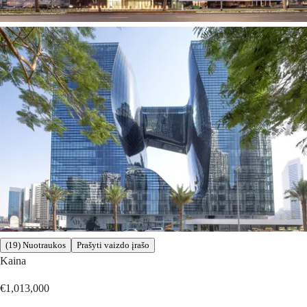
(19) Nuotraukos
Prašyti vaizdo įrašo
Kaina
€1,013,000