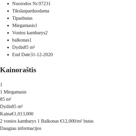
Nuorodos Nr.
97231
Tikslas
parduodama
Tipas
butas
Miegamasis
1
Vonios kambarys
2
balkonas
1
Dydis
85
m²
End Date
31-12-2020
Kainoraštis
1
1 Miegamasis
85 m²
Dydis
85 m²
Kaina
€1,013,000
2 vonios kambarys
1 Balkonas
€12,000
/
m²
butas
Daugiau informacijos