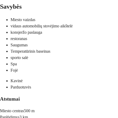
Savybės
Miesto vaizdas
vidaus automobilių stovėjimo aikštelė
konsjeržo paslauga
restoranas
Saugumas
Temperatūrinis baseinas
sporto salė
Spa
Fojė
Kavinė
Parduotuvės
Atstumai
Miesto centras
500 m
Paplūdimys
3 km