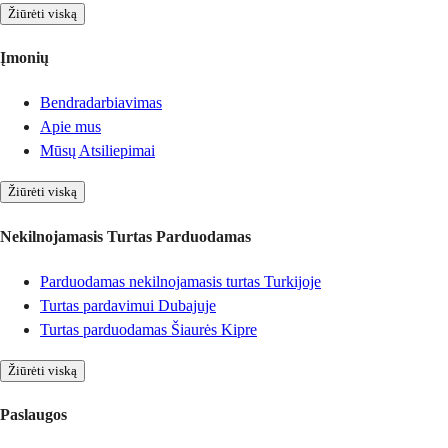
Žiūrėti viską
Įmonių
Bendradarbiavimas
Apie mus
Mūsų Atsiliepimai
Žiūrėti viską
Nekilnojamasis Turtas Parduodamas
Parduodamas nekilnojamasis turtas Turkijoje
Turtas pardavimui Dubajuje
Turtas parduodamas Šiaurės Kipre
Žiūrėti viską
Paslaugos