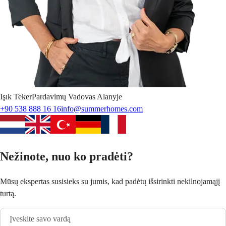
Işık
Teker
Pardavimų Vadovas Alanyje
+90 538 888 16 16
info@summerhomes.com
Nežinote, nuo ko pradėti?
Mūsų ekspertas susisieks su jumis, kad padėtų išsirinkti nekilnojamąjį
turtą.