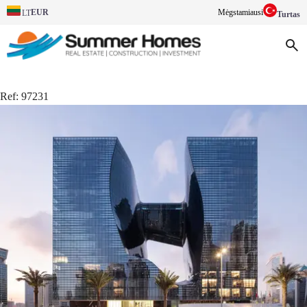
EUR
Mėgstamiausi
LT
Turtas
Ref:
97231