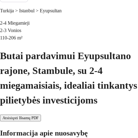
Turkija > Istanbul > Eyupsultan
2-4
Miegamieji
2-3
Vonios
110-206
m²
Butai pardavimui Eyupsultano
rajone, Stambule, su 2-4
miegamaisiais, idealiai tinkantys
pilietybės investicijoms
Atsisiųsti Išsamų PDF
Informacija apie nuosavybę