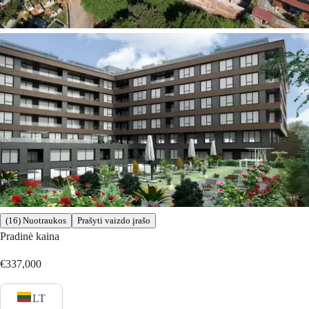
(16) Nuotraukos
Prašyti vaizdo įrašo
Pradinė kaina
€337,000
LT