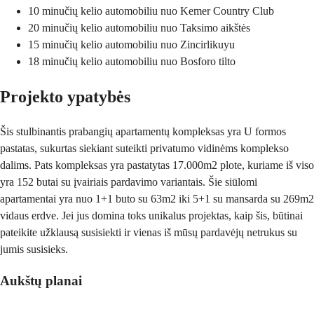
10 minučių kelio automobiliu nuo Kemer Country Club
20 minučių kelio automobiliu nuo Taksimo aikštės
15 minučių kelio automobiliu nuo Zincirlikuyu
18 minučių kelio automobiliu nuo Bosforo tilto
Projekto ypatybės
Šis stulbinantis prabangių apartamentų kompleksas yra U formos
pastatas, sukurtas siekiant suteikti privatumo vidinėms komplekso
dalims. Pats kompleksas yra pastatytas 17.000m2 plote, kuriame iš viso
yra 152 butai su įvairiais pardavimo variantais. Šie siūlomi
apartamentai yra nuo 1+1 buto su 63m2 iki 5+1 su mansarda su 269m2
vidaus erdve. Jei jus domina toks unikalus projektas, kaip šis, būtinai
pateikite užklausą susisiekti ir vienas iš mūsų pardavėjų netrukus su
jumis susisieks.
Aukštų planai