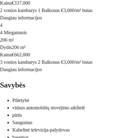
Kaina
€337,000
2 vonios kambarys
1 Balkonas
€3,000
/
m²
butas
Daugiau informacijos
4
4 Miegamasis
206 m²
Dydis
206 m²
Kaina
€662,000
3 vonios kambarys
2 Balkonas
€3,000
/
m²
butas
Daugiau informacijos
Savybės
Pilietybė
vidaus automobilių stovėjimo aikštelė
pirtis
Saugumas
Kabelinė televizija-palydovas
baseinas