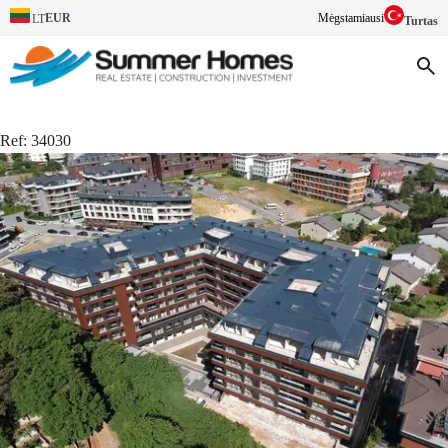
EUR
Mėgstamiausi
LT
Turtas
Ref:
34030