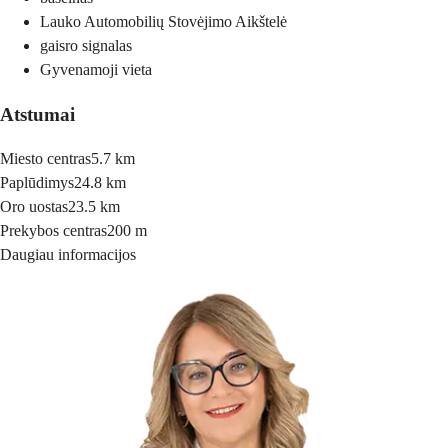
Lauko Automobilių Stovėjimo Aikštelė
gaisro signalas
Gyvenamoji vieta
Atstumai
Miesto centras
5.7 km
Paplūdimys
24.8 km
Oro uostas
23.5 km
Prekybos centras
200 m
Daugiau informacijos