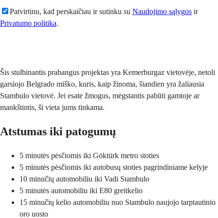
Patvirtinu, kad perskaičiau ir sutinku su
Naudojimo sąlygos
ir
Privatumo politika
.
Siųsti
Šis stulbinantis prabangus projektas yra Kemerburgaz vietovėje, netoli
garsiojo Belgrado miško, kuris, kaip žinoma, šiandien yra žaliausia
Stambulo vietovė. Jei esate žmogus, mėgstantis pabūti gamtoje ar
mankštintis, ši vieta jums tinkama.
Atstumas iki patogumų
5 minutės pėsčiomis iki Göktürk metro stoties
5 minutės pėsčiomis iki autobusų stoties pagrindiniame kelyje
10 minučių automobiliu iki Vadi Stambulo
5 minutės automobiliu iki E80 greitkelio
15 minučių kelio automobiliu nuo Stambulo naujojo tarptautinio
oro uosto