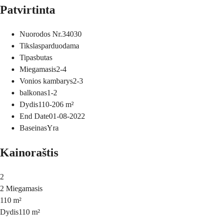
Patvirtinta
Nuorodos Nr.
34030
Tikslas
parduodama
Tipas
butas
Miegamasis
2-4
Vonios kambarys
2-3
balkonas
1-2
Dydis
110-206
m²
End Date
01-08-2022
Baseinas
Yra
Kainoraštis
2
2 Miegamasis
110 m²
Dydis
110 m²