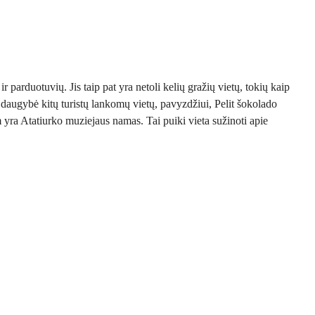
r parduotuvių. Jis taip pat yra netoli kelių gražių vietų, tokių kaip
a daugybė kitų turistų lankomų vietų, pavyzdžiui, Pelit šokolado
m yra Atatiurko muziejaus namas. Tai puiki vieta sužinoti apie