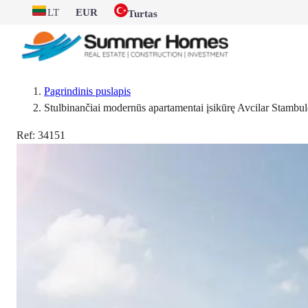
LT
EUR
Turtas
Pagrindinis puslapis
Stulbinančiai modernūs apartamentai įsikūrę Avcilar Stambul
Ref:
34151