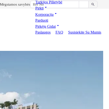
Turkijos Pilietybė
Mėgstamos savybės
Pirkti
Korporacija
Parduoti
Pirkėjų Gidai
Paslaugos
FAQ
Susisiekite Su Mumis