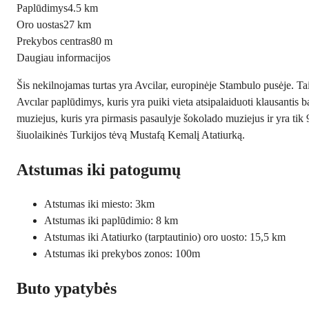
Paplūdimys
4.5 km
Oro uostas
27 km
Prekybos centras
80 m
Daugiau informacijos
Šis nekilnojamas turtas yra Avcilar, europinėje Stambulo pusėje. Tai p
Avcılar paplūdimys, kuris yra puiki vieta atsipalaiduoti klausantis 
muziejus, kuris yra pirmasis pasaulyje šokolado muziejus ir yra tik 
šiuolaikinės Turkijos tėvą Mustafą Kemalį Atatiurką.
Atstumas iki patogumų
Atstumas iki miesto: 3km
Atstumas iki paplūdimio: 8 km
Atstumas iki Atatiurko (tarptautinio) oro uosto: 15,5 km
Atstumas iki prekybos zonos: 100m
Buto ypatybės