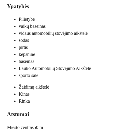
Ypatybės
Pilietybė
vaikų baseinas
vidaus automobilių stovėjimo aikštelė
sodas
pirtis
kepsninė
baseinas
Lauko Automobilių Stovėjimo Aikštelė
sporto salė
Žaidimų aikštelė
Kinas
Rinka
Atstumai
Miesto centras
50 m