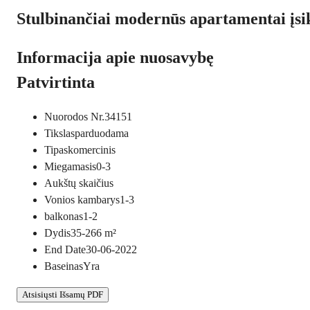
Stulbinančiai modernūs apartamentai įsi
Informacija apie nuosavybę
Patvirtinta
Nuorodos Nr.
34151
Tikslas
parduodama
Tipas
komercinis
Miegamasis
0-3
Aukštų skaičius
Vonios kambarys
1-3
balkonas
1-2
Dydis
35-266
m²
End Date
30-06-2022
Baseinas
Yra
Atsisiųsti Išsamų PDF