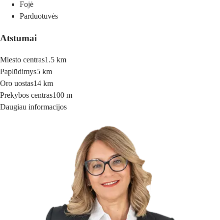
Fojė
Parduotuvės
Atstumai
Miesto centras
1.5 km
Paplūdimys
5 km
Oro uostas
14 km
Prekybos centras
100 m
Daugiau informacijos