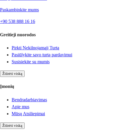
Paskambinkite mums
+90 538 888 16 16
Greitieji nuorodos
Pirkti Nekilnojamąjį Turtą
Pasiūlykite savo turtą pardavimui
Susisiekite su mumis
Žiūrėti viską
Įmonių
Bendradarbiavimas
Apie mus
Mūsų Atsiliepimai
Žiūrėti viską