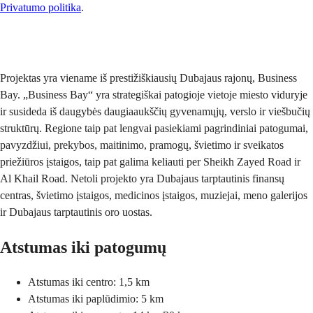
Privatumo politika
.
Siųsti
Projektas yra viename iš prestižiškiausių Dubajaus rajonų, Business
Bay. „Business Bay“ yra strategiškai patogioje vietoje miesto viduryje
ir susideda iš daugybės daugiaaukščių gyvenamųjų, verslo ir viešbučių
struktūrų. Regione taip pat lengvai pasiekiami pagrindiniai patogumai,
pavyzdžiui, prekybos, maitinimo, pramogų, švietimo ir sveikatos
priežiūros įstaigos, taip pat galima keliauti per Sheikh Zayed Road ir
Al Khail Road. Netoli projekto yra Dubajaus tarptautinis finansų
centras, švietimo įstaigos, medicinos įstaigos, muziejai, meno galerijos
ir Dubajaus tarptautinis oro uostas.
Atstumas iki patogumų
Atstumas iki centro: 1,5 km
Atstumas iki paplūdimio: 5 km