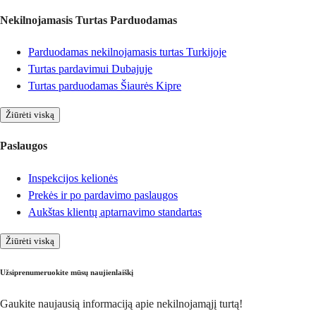
Nekilnojamasis Turtas Parduodamas
Parduodamas nekilnojamasis turtas Turkijoje
Turtas pardavimui Dubajuje
Turtas parduodamas Šiaurės Kipre
Žiūrėti viską
Paslaugos
Inspekcijos kelionės
Prekės ir po pardavimo paslaugos
Aukštas klientų aptarnavimo standartas
Žiūrėti viską
Užsiprenumeruokite mūsų naujienlaiškį
Gaukite naujausią informaciją apie nekilnojamąjį turtą!