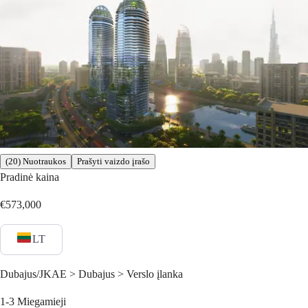
(20) Nuotraukos
Prašyti vaizdo įrašo
Pradinė kaina
€573,000
LT
Dubajus/JKAE > Dubajus > Verslo įlanka
1-3
Miegamieji