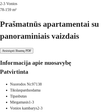
2-3
Vonios
78-159
m²
Prašmatnūs apartamentai su
panoraminiais vaizdais
Atsisiųsti Išsamų PDF
Informacija apie nuosavybę
Patvirtinta
Nuorodos Nr.
97138
Tikslas
parduodama
Tipas
butas
Miegamasis
1-3
Vonios kambarys
2-3