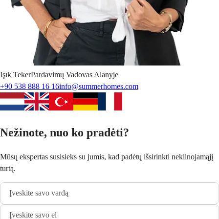
Işık
Teker
Pardavimų Vadovas Alanyje
+90 538 888 16 16
info@summerhomes.com
Nežinote, nuo ko pradėti?
Mūsų ekspertas susisieks su jumis, kad padėtų išsirinkti nekilnojamąjį
turtą.