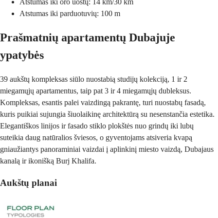
Atstumas iki oro uostų: 14 km/30 km
Atstumas iki parduotuvių: 100 m
Prašmatnių apartamentų Dubajuje
ypatybės
39 aukštų kompleksas siūlo nuostabią studijų kolekciją, 1 ir 2
miegamųjų apartamentus, taip pat 3 ir 4 miegamųjų dubleksus.
Kompleksas, esantis palei vaizdingą pakrantę, turi nuostabų fasadą,
kuris puikiai sujungia šiuolaikinę architektūrą su nesenstančia estetika.
Elegantiškos linijos ir fasado stiklo plokštės nuo grindų iki lubų
suteikia daug natūralios šviesos, o gyventojams atsiveria kvapą
gniaužiantys panoraminiai vaizdai į aplinkinį miesto vaizdą, Dubajaus
kanalą ir ikonišką Burj Khalifa.
Aukštų planai