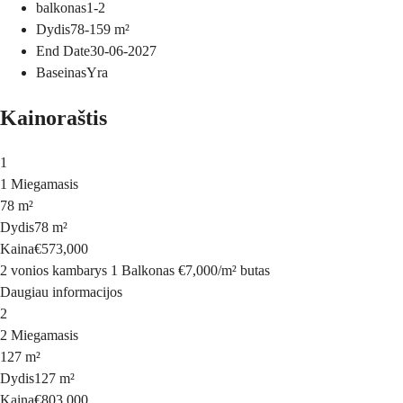
balkonas
1-2
Dydis
78-159
m²
End Date
30-06-2027
Baseinas
Yra
Kainoraštis
1
1 Miegamasis
78 m²
Dydis
78 m²
Kaina
€573,000
2 vonios kambarys
1 Balkonas
€7,000
/
m²
butas
Daugiau informacijos
2
2 Miegamasis
127 m²
Dydis
127 m²
Kaina
€803,000