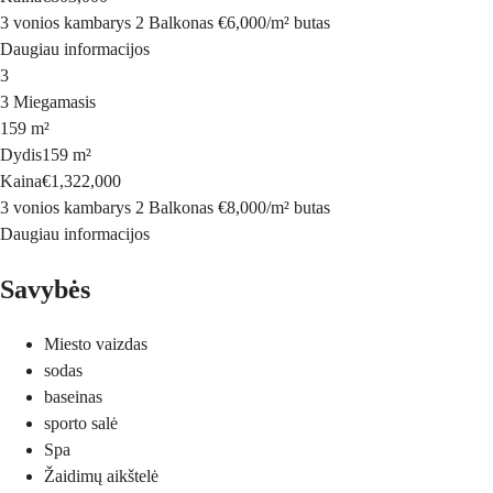
3 vonios kambarys
2 Balkonas
€6,000
/
m²
butas
Daugiau informacijos
3
3 Miegamasis
159 m²
Dydis
159 m²
Kaina
€1,322,000
3 vonios kambarys
2 Balkonas
€8,000
/
m²
butas
Daugiau informacijos
Savybės
Miesto vaizdas
sodas
baseinas
sporto salė
Spa
Žaidimų aikštelė