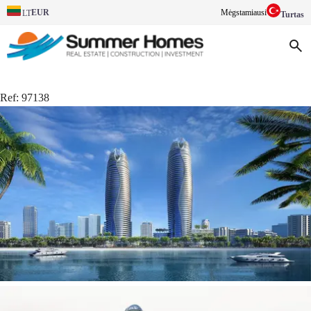
EUR
Mėgstamiausi
LT
Turtas
Ref:
97138