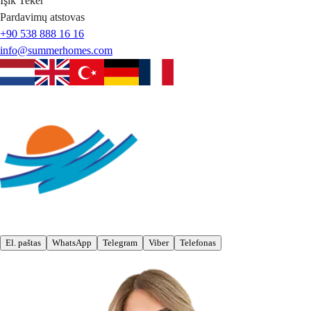
Işık
Teker
Pardavimų atstovas
+90 538 888 16 16
info@summerhomes.com
El. paštas
WhatsApp
Telegram
Viber
Telefonas