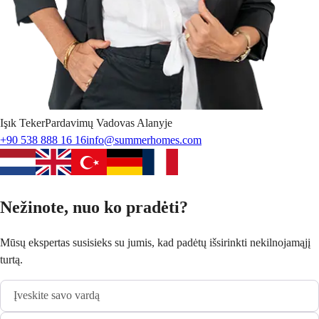
Işık
Teker
Pardavimų Vadovas Alanyje
+90 538 888 16 16
info@summerhomes.com
Nežinote, nuo ko pradėti?
Mūsų ekspertas susisieks su jumis, kad padėtų išsirinkti nekilnojamąjį
turtą.