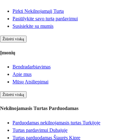
Pirkti Nekilnojamąjį Turtą
Pasiūlykite savo turtą pardavimui
Susisiekite su mumis
Žiūrėti viską
Įmonių
Bendradarbiavimas
Apie mus
Mūsų Atsiliepimai
Žiūrėti viską
Nekilnojamasis Turtas Parduodamas
Parduodamas nekilnojamasis turtas Turkijoje
Turtas pardavimui Dubajuje
Turtas parduodamas Šiaurės Kipre