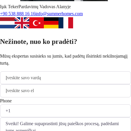
Işık
Teker
Pardavimų Vadovas Alanyje
+90 538 888 16 16
info@summerhomes.com
Nežinote, nuo ko pradėti?
Mūsų ekspertas susisieks su jumis, kad padėtų išsirinkti nekilnojamąjį
turtą.
Phone