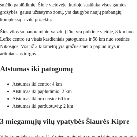
smėlio paplūdimių. Šioje vietovėje, kurioje susitinka visos gamtos
grožybės, gausu užstatymo zonų, yra daugybė naujų prabangių
kompleksų ir vilų projektų.
Šios vilos su panoraminiu vaizdu į jūrą yra puikioje vietoje, 8 km nuo
Lefke centro su visais kasdieniais patogumais ir 58 km nuo sostinės
Nikosijos. Vos už 2 kilometrų yra gražus smėlio paplūdimys ir
artimiausias turgus.
Atstumas iki patogumų
Atstumas iki centro: 4 km
Atstumas iki paplūdimio: 2 km
Atstumas iki oro uosto: 60 km
Atstumas iki parduotuvių: 2 km
3 miegamųjų vilų ypatybės Šiaurės Kipre
Vilų kompleksą sudaro 11 3 miegamųjų vilų su nuostabiu panoraminiu