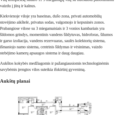
vaizdu į jūrą ir kalnus.
Kiekvienoje viloje yra baseinas, dušo zona, privati automobilių
stovėjimo aikštelė, privatus sodas, valgomojo ir kepsninės zonos.
Prabangiose vilose su 3 miegamaisiais ir 3 vonios kambariais yra
šildomos grindys, momentinis vandens šildytuvas, hidroforas, šilumos
ir garso izoliacija, vandens rezervuaras, saulės kolektorių sistema,
išmaniojo namo sistema, centrinis šildymas ir vėsinimas, vaizdo
stebėjimo kamerų apsaugos sistema ir daug daugiau.
Aukštos kokybės medžiagomis ir pažangiausiomis technologinėmis
savybėmis įrengtos vilos suteikia išskirtinį gyvenimą.
Aukštų planai