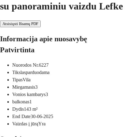
su panoraminiu vaizdu Lefke
Atsisiųsti Išsamų PDF
Informacija apie nuosavybę
Patvirtinta
Nuorodos Nr.
6227
Tikslas
parduodama
Tipas
Vila
Miegamasis
3
Vonios kambarys
3
balkonas
1
Dydis
143
m²
End Date
30-06-2025
Vaizdas į jūrą
Yra