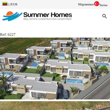
EUR
Mėgstamiausi
LT
Turtas
Ref:
6227