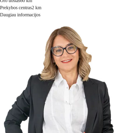
Oro uostas
60 km
Prekybos centras
2 km
Daugiau informacijos