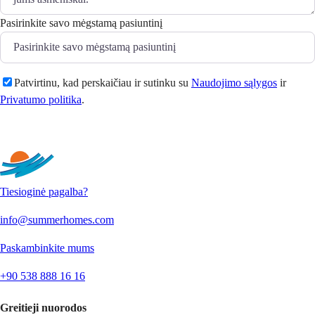
Pasirinkite savo mėgstamą pasiuntinį
Patvirtinu, kad perskaičiau ir sutinku su
Naudojimo sąlygos
ir
Privatumo politika
.
Siųsti
Tiesioginė pagalba?
info@summerhomes.com
Paskambinkite mums
+90 538 888 16 16
Greitieji nuorodos