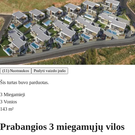
(11) Nuotraukos
Prašyti vaizdo įrašo
Šis turtas buvo parduotas.
3
Miegamieji
3
Vonios
143
m²
Prabangios 3 miegamųjų vilos