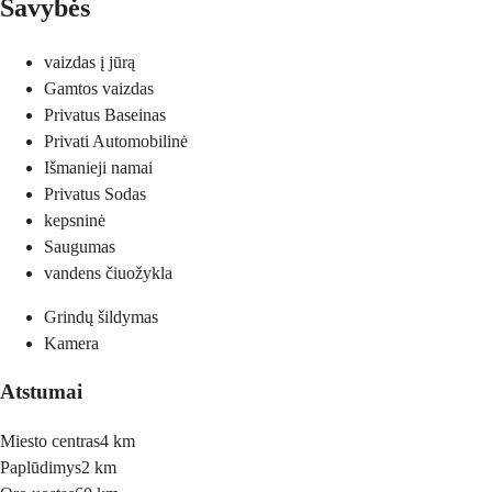
Savybės
vaizdas į jūrą
Gamtos vaizdas
Privatus Baseinas
Privati Automobilinė
Išmanieji namai
Privatus Sodas
kepsninė
Saugumas
vandens čiuožykla
Grindų šildymas
Kamera
Atstumai
Miesto centras
4 km
Paplūdimys
2 km