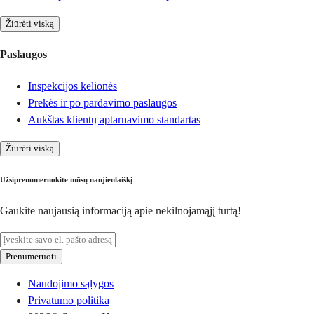
Žiūrėti viską
Paslaugos
Inspekcijos kelionės
Prekės ir po pardavimo paslaugos
Aukštas klientų aptarnavimo standartas
Žiūrėti viską
Užsiprenumeruokite mūsų naujienlaiškį
Gaukite naujausią informaciją apie nekilnojamąjį turtą!
Prenumeruoti
Naudojimo sąlygos
Privatumo politika