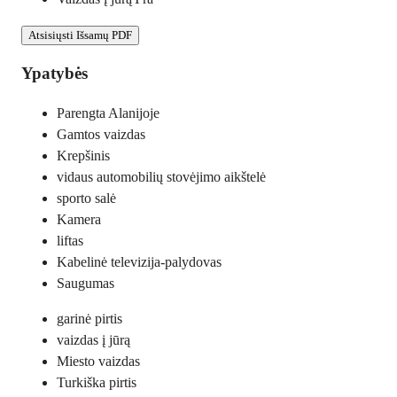
Atsisiųsti Išsamų PDF
Ypatybės
Parengta Alanijoje
Gamtos vaizdas
Krepšinis
vidaus automobilių stovėjimo aikštelė
sporto salė
Kamera
liftas
Kabelinė televizija-palydovas
Saugumas
garinė pirtis
vaizdas į jūrą
Miesto vaizdas
Turkiška pirtis