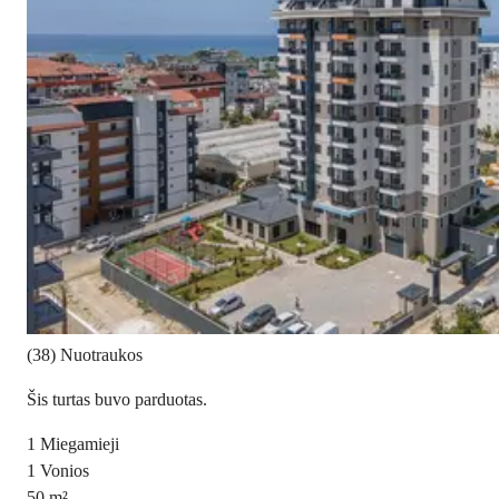
(38) Nuotraukos
Šis turtas buvo parduotas.
1
Miegamieji
1
Vonios
50
m²