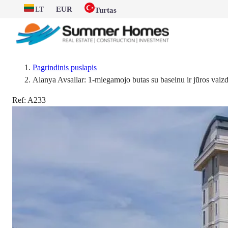
LT
EUR
Turtas
Pagrindinis puslapis
Alanya Avsallar: 1-miegamojo butas su baseinu ir jūros vaiz
Ref:
A233