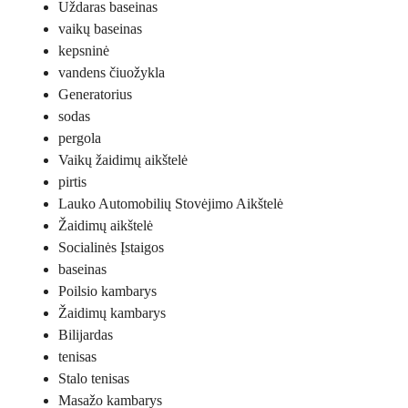
Uždaras baseinas
vaikų baseinas
kepsninė
vandens čiuožykla
Generatorius
sodas
pergola
Vaikų žaidimų aikštelė
pirtis
Lauko Automobilių Stovėjimo Aikštelė
Žaidimų aikštelė
Socialinės Įstaigos
baseinas
Poilsio kambarys
Žaidimų kambarys
Bilijardas
tenisas
Stalo tenisas
Masažo kambarys