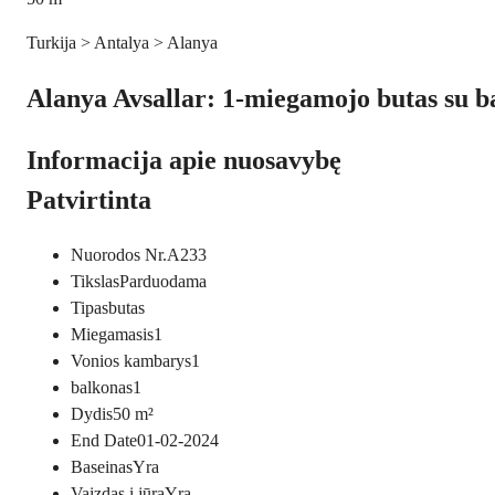
Turkija > Antalya > Alanya
Alanya Avsallar: 1-miegamojo butas su ba
Informacija apie nuosavybę
Patvirtinta
Nuorodos Nr.
A233
Tikslas
Parduodama
Tipas
butas
Miegamasis
1
Vonios kambarys
1
balkonas
1
Dydis
50
m²
End Date
01-02-2024
Baseinas
Yra
Vaizdas į jūrą
Yra