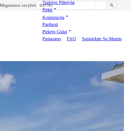
Turkijos Pilietybė
Mėgstamos savybės
Pirkti
Korporacija
Parduoti
Pirkėjų Gidai
Paslaugos
FAQ
Susisiekite Su Mumis