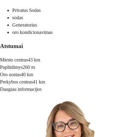
Privatus Sodas
sodas
Generatorius
oro kondicionavimas
Atstumai
Miesto centras
43 km
Paplūdimys
260 m
Oro uostas
40 km
Prekybos centras
41 km
Daugiau informacijos