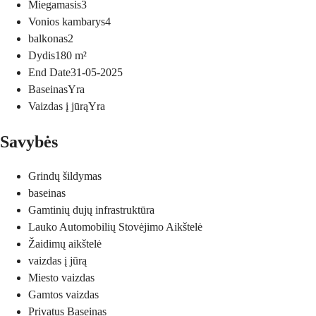
Miegamasis
3
Vonios kambarys
4
balkonas
2
Dydis
180
m²
End Date
31-05-2025
Baseinas
Yra
Vaizdas į jūrą
Yra
Savybės
Grindų šildymas
baseinas
Gamtinių dujų infrastruktūra
Lauko Automobilių Stovėjimo Aikštelė
Žaidimų aikštelė
vaizdas į jūrą
Miesto vaizdas
Gamtos vaizdas
Privatus Baseinas