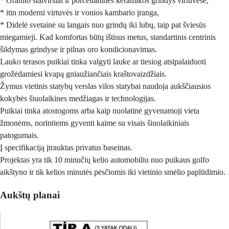
* Granito stalviršiai ir porcelianinės keramikos grindys virtuvėse,
* itin moderni virtuvės ir vonios kambario įranga,
* Didelė svetainė su langais nuo grindų iki lubų, taip pat šviesūs
miegamieji. Kad komfortas būtų ištisus metus, standartinis centrinis
šildymas grindyse ir pilnas oro kondicionavimas.
Lauko terasos puikiai tinka valgyti lauke ar tiesiog atsipalaiduoti
grožėdamiesi kvapą gniaužiančiais kraštovaizdžiais.
Žymus vietinis statybų verslas vilos statybai naudoja aukščiausios
kokybės šiuolaikines medžiagas ir technologijas.
Puikiai tinka atostogoms arba kaip nuolatinė gyvenamoji vieta
žmonėms, norintiems gyventi kaime su visais šiuolaikiniais
patogumais.
Į specifikaciją įtrauktas privatus baseinas.
Projektas yra tik 10 minučių kelio automobiliu nuo puikaus golfo
aikštyno ir tik kelios minutės pėsčiomis iki vietinio smėlio paplūdimio.
Aukštų planai