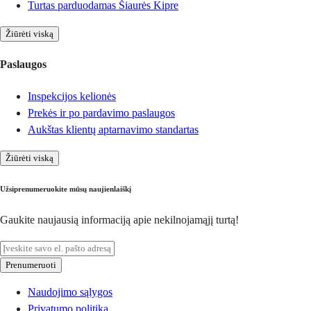
Turtas parduodamas Šiaurės Kipre
Žiūrėti viską
Paslaugos
Inspekcijos kelionės
Prekės ir po pardavimo paslaugos
Aukštas klientų aptarnavimo standartas
Žiūrėti viską
Užsiprenumeruokite mūsų naujienlaiškį
Gaukite naujausią informaciją apie nekilnojamąjį turtą!
Prenumeruoti
Naudojimo sąlygos
Privatumo politika