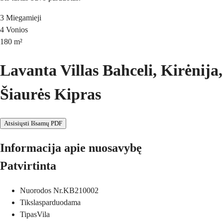
3
Miegamieji
4
Vonios
180
m²
Lavanta Villas Bahceli, Kirėnija,
Šiaurės Kipras
Atsisiųsti Išsamų PDF
Informacija apie nuosavybę
Patvirtinta
Nuorodos Nr.
KB210002
Tikslas
parduodama
Tipas
Vila