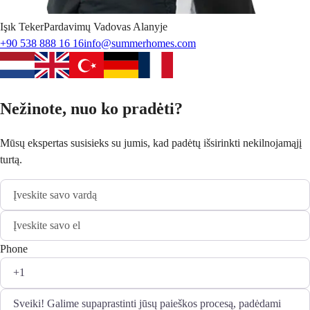
Işık
Teker
Pardavimų Vadovas Alanyje
+90 538 888 16 16
info@summerhomes.com
Nežinote, nuo ko pradėti?
Mūsų ekspertas susisieks su jumis, kad padėtų išsirinkti nekilnojamąjį
turtą.
Phone