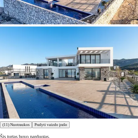
(11) Nuotraukos
Prašyti vaizdo įrašo
Šis turtas buvo parduotas.