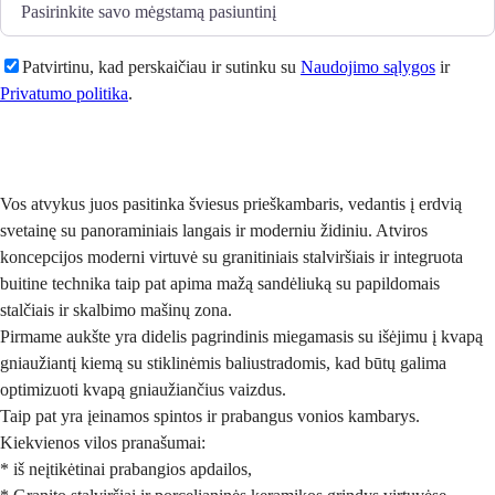
Patvirtinu, kad perskaičiau ir sutinku su
Naudojimo sąlygos
ir
Privatumo politika
.
Siųsti
Vos atvykus juos pasitinka šviesus prieškambaris, vedantis į erdvią
svetainę su panoraminiais langais ir moderniu židiniu. Atviros
koncepcijos moderni virtuvė su granitiniais stalviršiais ir integruota
buitine technika taip pat apima mažą sandėliuką su papildomais
stalčiais ir skalbimo mašinų zona.
Pirmame aukšte yra didelis pagrindinis miegamasis su išėjimu į kvapą
gniaužiantį kiemą su stiklinėmis baliustradomis, kad būtų galima
optimizuoti kvapą gniaužiančius vaizdus.
Taip pat yra įeinamos spintos ir prabangus vonios kambarys.
Kiekvienos vilos pranašumai:
* iš neįtikėtinai prabangios apdailos,