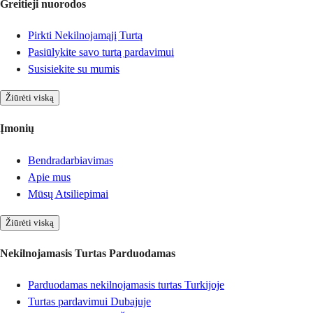
Greitieji nuorodos
Pirkti Nekilnojamąjį Turtą
Pasiūlykite savo turtą pardavimui
Susisiekite su mumis
Žiūrėti viską
Įmonių
Bendradarbiavimas
Apie mus
Mūsų Atsiliepimai
Žiūrėti viską
Nekilnojamasis Turtas Parduodamas
Parduodamas nekilnojamasis turtas Turkijoje
Turtas pardavimui Dubajuje