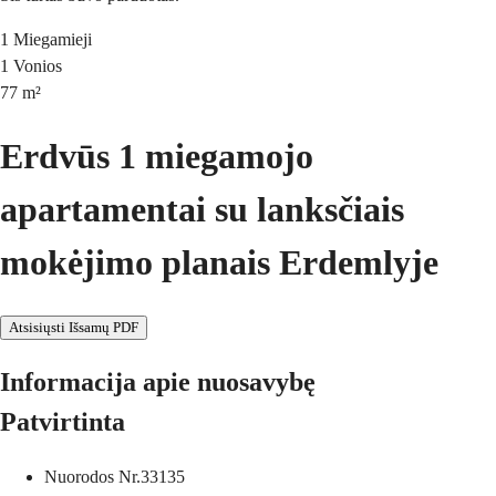
1
Miegamieji
1
Vonios
77
m²
Erdvūs 1 miegamojo
apartamentai su lanksčiais
mokėjimo planais Erdemlyje
Atsisiųsti Išsamų PDF
Informacija apie nuosavybę
Patvirtinta
Nuorodos Nr.
33135