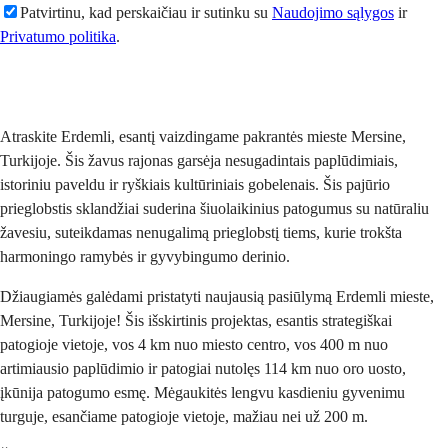
Patvirtinu, kad perskaičiau ir sutinku su
Naudojimo sąlygos
ir
Privatumo politika
.
Siųsti
Atraskite Erdemli, esantį vaizdingame pakrantės mieste Mersine,
Turkijoje. Šis žavus rajonas garsėja nesugadintais paplūdimiais,
istoriniu paveldu ir ryškiais kultūriniais gobelenais. Šis pajūrio
prieglobstis sklandžiai suderina šiuolaikinius patogumus su natūraliu
žavesiu, suteikdamas nenugalimą prieglobstį tiems, kurie trokšta
harmoningo ramybės ir gyvybingumo derinio.
Džiaugiamės galėdami pristatyti naujausią pasiūlymą Erdemli mieste,
Mersine, Turkijoje! Šis išskirtinis projektas, esantis strategiškai
patogioje vietoje, vos 4 km nuo miesto centro, vos 400 m nuo
artimiausio paplūdimio ir patogiai nutolęs 114 km nuo oro uosto,
įkūnija patogumo esmę. Mėgaukitės lengvu kasdieniu gyvenimu
turguje, esančiame patogioje vietoje, mažiau nei už 200 m.