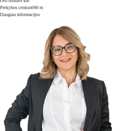
Oro uostas
9 km
Prekybos centras
690 m
Daugiau informacijos