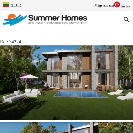
EUR
Mėgstamiausi
LT
Turtas
Ref:
34324