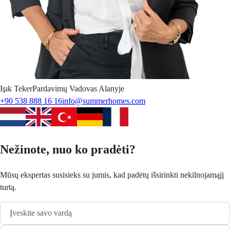
Işık
Teker
Pardavimų Vadovas Alanyje
+90 538 888 16 16
info@summerhomes.com
Nežinote, nuo ko pradėti?
Mūsų ekspertas susisieks su jumis, kad padėtų išsirinkti nekilnojamąjį
turtą.