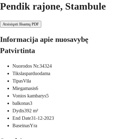
Pendik rajone, Stambule
Atsisiųsti Išsamų PDF
Informacija apie nuosavybę
Patvirtinta
Nuorodos Nr.
34324
Tikslas
parduodama
Tipas
Vila
Miegamasis
6
Vonios kambarys
5
balkonas
3
Dydis
392
m²
End Date
31-12-2023
Baseinas
Yra