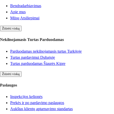
Bendradarbiavimas
Apie mus
Mūsų Atsiliepimai
Žiūrėti viską
Nekilnojamasis Turtas Parduodamas
Parduodamas nekilnojamasis turtas Turkijoje
Turtas pardavimui Dubajuje
Turtas parduodamas Šiaurės Kipre
Žiūrėti viską
Paslaugos
Inspekcijos kelionės
Prekės ir po pardavimo paslaugos
Aukštas klientų aptarnavimo standartas