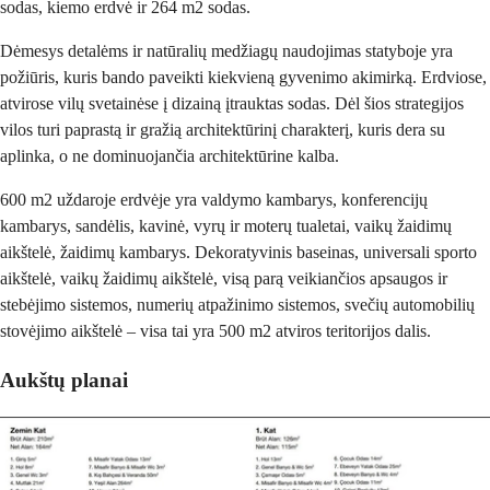
sodas, kiemo erdvė ir 264 m2 sodas.
Dėmesys detalėms ir natūralių medžiagų naudojimas statyboje yra
požiūris, kuris bando paveikti kiekvieną gyvenimo akimirką. Erdviose,
atvirose vilų svetainėse į dizainą įtrauktas sodas. Dėl šios strategijos
vilos turi paprastą ir gražią architektūrinį charakterį, kuris dera su
aplinka, o ne dominuojančia architektūrine kalba.
600 m2 uždaroje erdvėje yra valdymo kambarys, konferencijų
kambarys, sandėlis, kavinė, vyrų ir moterų tualetai, vaikų žaidimų
aikštelė, žaidimų kambarys. Dekoratyvinis baseinas, universali sporto
aikštelė, vaikų žaidimų aikštelė, visą parą veikiančios apsaugos ir
stebėjimo sistemos, numerių atpažinimo sistemos, svečių automobilių
stovėjimo aikštelė – visa tai yra 500 m2 atviros teritorijos dalis.
Aukštų planai