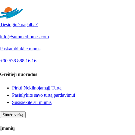
Siųsti
Tiesioginė pagalba?
info@summerhomes.com
Paskambinkite mums
+90 538 888 16 16
Greitieji nuorodos
Pirkti Nekilnojamąjį Turtą
Pasiūlykite savo turtą pardavimui
Susisiekite su mumis
Žiūrėti viską
Įmonių