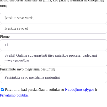
Mūsų ekspertas susisieks su jumis, kad padėtų išsirinkti nekilnojamąjį
turtą.
Phone
Pasirinkite savo mėgstamą pasiuntinį
Patvirtinu, kad perskaičiau ir sutinku su
Naudojimo sąlygos
ir
Privatumo politika
.