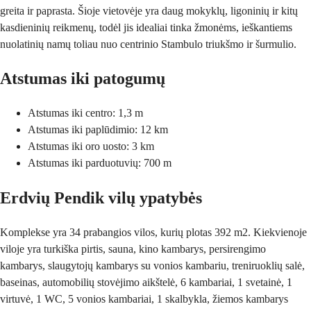
greita ir paprasta. Šioje vietovėje yra daug mokyklų, ligoninių ir kitų
kasdieninių reikmenų, todėl jis idealiai tinka žmonėms, ieškantiems
nuolatinių namų toliau nuo centrinio Stambulo triukšmo ir šurmulio.
Atstumas iki patogumų
Atstumas iki centro: 1,3 m
Atstumas iki paplūdimio: 12 km
Atstumas iki oro uosto: 3 km
Atstumas iki parduotuvių: 700 m
Erdvių Pendik vilų ypatybės
Komplekse yra 34 prabangios vilos, kurių plotas 392 m2. Kiekvienoje
viloje yra turkiška pirtis, sauna, kino kambarys, persirengimo
kambarys, slaugytojų kambarys su vonios kambariu, treniruoklių salė,
baseinas, automobilių stovėjimo aikštelė, 6 kambariai, 1 svetainė, 1
virtuvė, 1 WC, 5 vonios kambariai, 1 skalbykla, žiemos kambarys