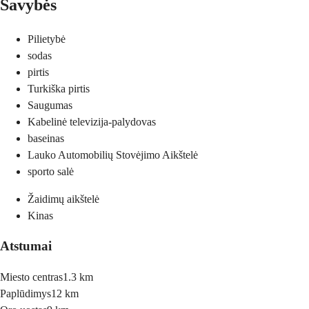
Savybės
Pilietybė
sodas
pirtis
Turkiška pirtis
Saugumas
Kabelinė televizija-palydovas
baseinas
Lauko Automobilių Stovėjimo Aikštelė
sporto salė
Žaidimų aikštelė
Kinas
Atstumai
Miesto centras
1.3 km
Paplūdimys
12 km