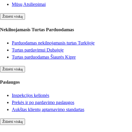
Mūsų Atsiliepimai
Žiūrėti viską
Nekilnojamasis Turtas Parduodamas
Parduodamas nekilnojamasis turtas Turkijoje
Turtas pardavimui Dubajuje
Turtas parduodamas Šiaurės Kipre
Žiūrėti viską
Paslaugos
Inspekcijos kelionės
Prekės ir po pardavimo paslaugos
Aukštas klientų aptarnavimo standartas
Žiūrėti viską