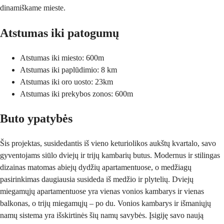
dinamiškame mieste.
Atstumas iki patogumų
Atstumas iki miesto: 600m
Atstumas iki paplūdimio: 8 km
Atstumas iki oro uosto: 23km
Atstumas iki prekybos zonos: 600m
Buto ypatybės
Šis projektas, susidedantis iš vieno keturiolikos aukštų kvartalo, savo
gyventojams siūlo dviejų ir trijų kambarių butus. Modernus ir stilingas
dizainas matomas abiejų dydžių apartamentuose, o medžiagų
pasirinkimas daugiausia susideda iš medžio ir plytelių. Dviejų
miegamųjų apartamentuose yra vienas vonios kambarys ir vienas
balkonas, o trijų miegamųjų – po du. Vonios kambarys ir išmaniųjų
namų sistema yra išskirtinės šių namų savybės. Įsigiję savo naują