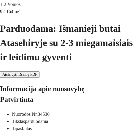
1-2
Vonios
92-164
m²
Parduodama: Išmanieji butai
Atasehiryje su 2-3 miegamaisiais
ir leidimu gyventi
Atsisiųsti Išsamų PDF
Informacija apie nuosavybę
Patvirtinta
Nuorodos Nr.
34530
Tikslas
parduodama
Tipas
butas