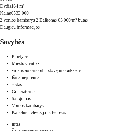
Dydis
164 m²
Kaina
€533,000
2 vonios kambarys
2 Balkonas
€3,000
/
m²
butas
Daugiau informacijos
Savybės
Pilietybė
Miesto Centras
vidaus automobilių stovėjimo aikštelė
Išmanieji namai
sodas
Generatorius
Saugumas
Vonios kambarys
Kabelinė televizija-palydovas
liftas