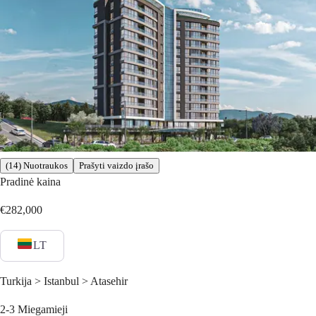
(14) Nuotraukos
Prašyti vaizdo įrašo
Pradinė kaina
€282,000
LT
Turkija > Istanbul > Atasehir
2-3
Miegamieji