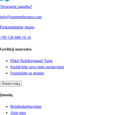
Tiesioginė pagalba?
info@summerhomes.com
Paskambinkite mums
+90 538 888 16 16
Greitieji nuorodos
Pirkti Nekilnojamąjį Turtą
Pasiūlykite savo turtą pardavimui
Susisiekite su mumis
Žiūrėti viską
Įmonių
Bendradarbiavimas
Apie mus