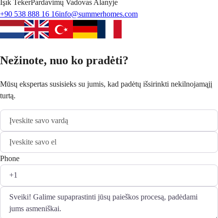
Işık
Teker
Pardavimų Vadovas Alanyje
+90 538 888 16 16
info@summerhomes.com
Nežinote, nuo ko pradėti?
Mūsų ekspertas susisieks su jumis, kad padėtų išsirinkti nekilnojamąjį
turtą.
Phone