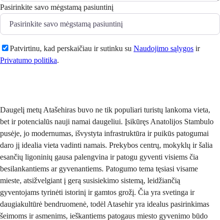
Pasirinkite savo mėgstamą pasiuntinį
Patvirtinu, kad perskaičiau ir sutinku su
Naudojimo sąlygos
ir
Privatumo politika
.
Siųsti
Daugelį metų Atašehiras buvo ne tik populiari turistų lankoma vieta,
bet ir potencialūs nauji namai daugeliui. Įsikūręs Anatolijos Stambulo
pusėje, jo modernumas, išvystyta infrastruktūra ir puikūs patogumai
daro jį idealia vieta vadinti namais. Prekybos centrų, mokyklų ir šalia
esančių ligoninių gausa palengvina ir patogu gyventi visiems čia
besilankantiems ar gyvenantiems. Patogumo tema tęsiasi visame
mieste, atsižvelgiant į gerą susisiekimo sistemą, leidžiančią
gyventojams tyrinėti istorinį ir gamtos grožį. Čia yra svetinga ir
daugiakultūrė bendruomenė, todėl Atasehir yra idealus pasirinkimas
šeimoms ir asmenims, ieškantiems patogaus miesto gyvenimo būdo