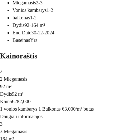
Miegamasis
2-3
Vonios kambarys
1-2
balkonas
1-2
Dydis
92-164
m²
End Date
30-12-2024
Baseinas
Yra
Kainoraštis
2
2 Miegamasis
92 m²
Dydis
92 m²
Kaina
€282,000
1 vonios kambarys
1 Balkonas
€3,000
/
m²
butas
Daugiau informacijos
3
3 Miegamasis
164 m²