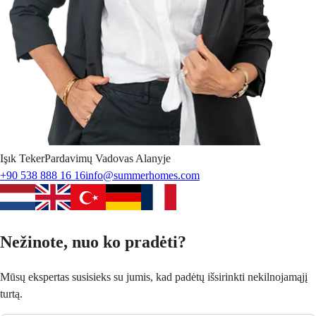
Işık
Teker
Pardavimų Vadovas Alanyje
+90 538 888 16 16
info@summerhomes.com
Nežinote, nuo ko pradėti?
Mūsų ekspertas susisieks su jumis, kad padėtų išsirinkti nekilnojamąjį
turtą.