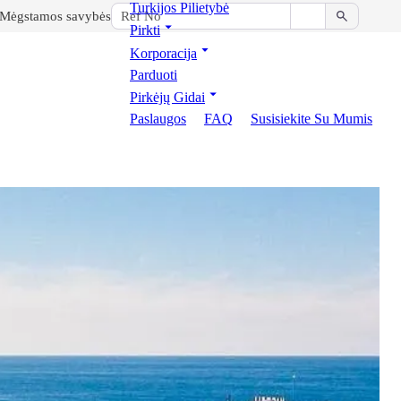
Turkijos Pilietybė
Mėgstamos savybės
Pirkti
Korporacija
Parduoti
Pirkėjų Gidai
Paslaugos
FAQ
Susisiekite Su Mumis