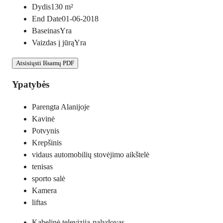
Dydis
130
m²
End Date
01-06-2018
Baseinas
Yra
Vaizdas į jūrą
Yra
Atsisiųsti Išsamų PDF
Ypatybės
Parengta Alanijoje
Kavinė
Potvynis
Krepšinis
vidaus automobilių stovėjimo aikštelė
tenisas
sporto salė
Kamera
liftas
Kabelinė televizija-palydovas