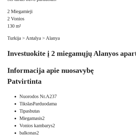
2
Miegamieji
2
Vonios
130
m²
Turkija > Antalya > Alanya
Investuokite į 2 miegamųjų Alanyos apart
Informacija apie nuosavybę
Patvirtinta
Nuorodos Nr.
A237
Tikslas
Parduodama
Tipas
butas
Miegamasis
2
Vonios kambarys
2
balkonas
2