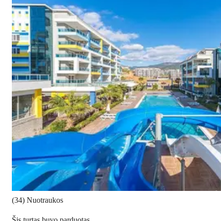
(34) Nuotraukos
Šis turtas buvo parduotas.