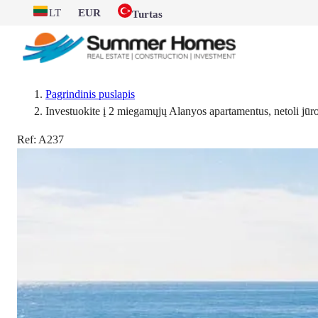
LT
EUR
Turtas
Pagrindinis puslapis
Investuokite į 2 miegamųjų Alanyos apartamentus, netoli jūr
Ref:
A237