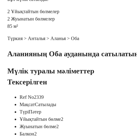
2
Ұйықтайтын бөлмелер
2
Жуынатын бөлмелер
85
м²
Түркия > Анталья > Аланья > Оба
Аланияның Оба ауданында сатылатын 
Мүлік туралы мәліметтер
Тексерілген
Ref No
2339
Мақсат
Сатылады
Түрі
Пәтер
Ұйықтайтын бөлме
2
Жуынатын бөлме
2
Балкон
2