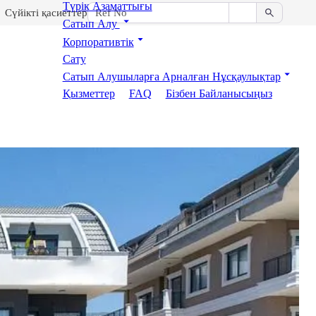
Түрік Азаматтығы
Сүйікті қасиеттер
Сатып Алу
Корпоративтік
Сату
Сатып Алушыларға Арналған Нұсқаулықтар
Қызметтер
FAQ
Бізбен Байланысыңыз