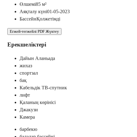
Өлшемі
85
м²
Аяқталу күні
01-05-2023
Бассейн
Қолжетімді
Егжей-тегжейлі PDF Жүктеу
Ерекшеліктері
Дайын Аланьада
жихаз
спортзал
бақ
Кабельдік ТВ-спутник
лифт
Қаланың көрінісі
Джакузи
Камера
барбекю
балалар бассейні