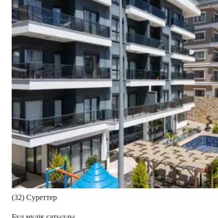
(32) Суреттер
Бұл мүлік сатылды.