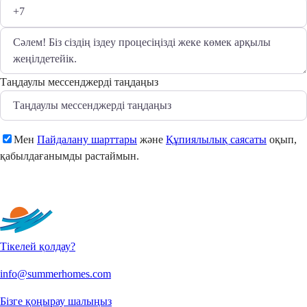
Таңдаулы мессенджерді таңдаңыз
Мен
Пайдалану шарттары
және
Құпиялылық саясаты
оқып,
қабылдағанымды растаймын.
Жіберу
Тікелей қолдау?
info@summerhomes.com
Бізге қоңырау шалыңыз