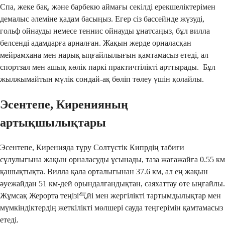
Спа, жеке бақ, және барбекю аймағы секілді ерекшеліктерімен 
демалыс әлеміне қадам басыңыз. Егер сіз бассейнде жүзуді, 
гольф ойнауды немесе теннис ойнауды ұнатсаңыз, бұл вилла 
белсенді адамдарға арналған. Жақын жерде орналасқан 
мейрамхана мен нарық ыңғайлылығын қамтамасыз етеді, ал 
спортзал мен ашық көлік паркі практичтілікті арттырады.  Бұл 
жылжымайтын мүлік сондай-ақ бөліп төлеу үшін қолайлы.
Эсентепе, Киренияның 
артықшылықтары
Эсентепе, Киренияда тұру Солтүстік Кипрдің табиғи 
сұлулығына жақын орналасуды ұсынады, таза жағажайға 0.55 км 
қашықтықта. Вилла қала орталығынан 37.6 км, ал ең жақын 
әуежайдан 51 км-дей орындалғандықтан, саяхаттау өте ыңғайлы. 
Жұмсақ Жерорта теңізі气йі мен жергілікті тартымдылықтар мен 
мүмкіндіктердің жеткілікті мөлшері сауда теңгерімін қамтамасыз 
етеді.