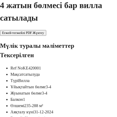
4 жатын бөлмесі бар вилла
сатылады
Егжей-тегжейлі PDF Жүктеу
Мүлік туралы мәліметтер
Тексерілген
Ref No
KE420001
Мақсат
сатылуда
Түрі
Вилла
Ұйықтайтын бөлме
3-4
Жуынатын бөлме
3-4
Балкон
1
Өлшемі
235-288
м²
Аяқталу күні
31-12-2024