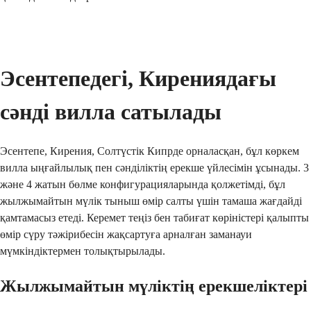
Жіберу
Эсентепедегі, Кирениядағы 
сәнді вилла сатылады
Эсентепе, Кирения, Солтүстік Кипрде орналасқан, бұл көркем 
вилла ыңғайлылық пен сәнділіктің ерекше үйлесімін ұсынады. 3 
және 4 жатын бөлме конфигурацияларында қолжетімді, бұл 
жылжымайтын мүлік тыныш өмір салты үшін тамаша жағдайді 
қамтамасыз етеді. Керемет теңіз бен табиғат көріністері қалыпты 
өмір сүру тәжірибесін жақсартуға арналған заманауи 
мүмкіндіктермен толықтырылады.
Жылжымайтын мүліктің ерекшеліктері