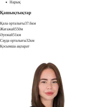
Нарық
Қашықтықтар
Қала орталығы
37.6км
Жағажай
550м
Әуежай
51км
Сауда орталығы
32км
Қосымша ақпарат