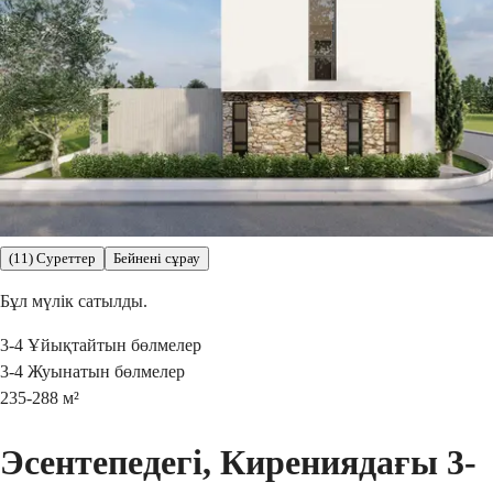
(11) Суреттер
Бейнені сұрау
Бұл мүлік сатылды.
3-4
Ұйықтайтын бөлмелер
3-4
Жуынатын бөлмелер
235-288
м²
Эсентепедегі, Кирениядағы 3-