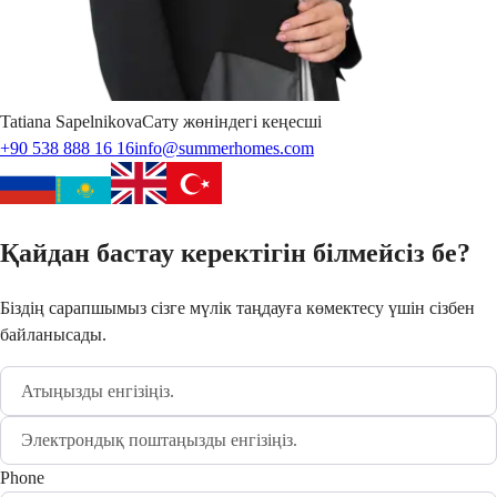
Tatiana
Sapelnikova
Сату жөніндегі кеңесші
+90 538 888 16 16
info@summerhomes.com
Қайдан бастау керектігін білмейсіз бе?
Біздің сарапшымыз сізге мүлік таңдауға көмектесу үшін сізбен
байланысады.
Phone