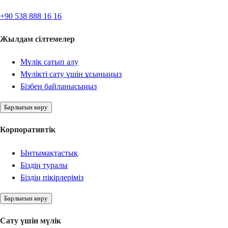
+90 538 888 16 16
Жылдам сілтемелер
Мүлік сатып алу
Мүлікті сату үшін ұсыныңыз
Бізбен байланысыңыз
Барлығын көру
Корпоративтік
Ынтымақтастық
Біздің туралы
Біздің пікірлеріміз
Барлығын көру
Сату үшін мүлік