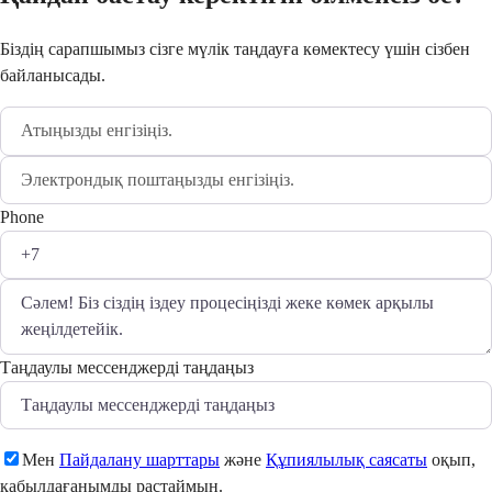
Біздің сарапшымыз сізге мүлік таңдауға көмектесу үшін сізбен
байланысады.
Phone
Таңдаулы мессенджерді таңдаңыз
Мен
Пайдалану шарттары
және
Құпиялылық саясаты
оқып,
қабылдағанымды растаймын.