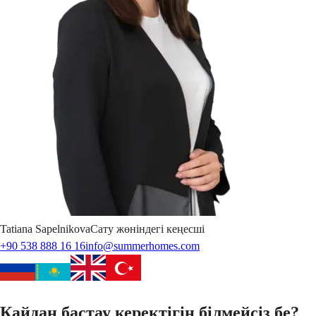
Tatiana
Sapelnikova
Сату жөніндегі кеңесші
+90 538 888 16 16
info@summerhomes.com
Қайдан бастау керектігін білмейсіз бе?