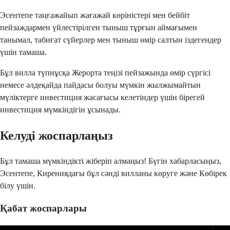
Эсентепе таңғажайып жағажай көріністері мен бейбіт 
пейзаждармен үйлестірілген тыныш тұрғын аймағымен 
танымал, табиғат сүйерлер мен тыныш өмір салтын іздегендер 
үшін тамаша.
Бұл вилла түпнұсқа Жерорта теңізі пейзажында өмір сүргісі 
немесе әлдеқайда пайдасы болуы мүмкін жылжымайтын 
мүліктерге инвестиция жасағысы келетіндер үшін бірегей 
инвестиция мүмкіндігін ұсынады.
Келуді жоспарлаңыз
Бұл тамаша мүмкіндікті жіберіп алмаңыз! Бүгін хабарласыңыз, 
Эсентепе, Кирениядағы бұл сәнді вилланы көруге және Көбірек 
білу үшін.
Қабат жоспарлары