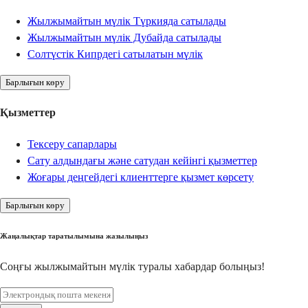
Жылжымайтын мүлік Түркияда сатылады
Жылжымайтын мүлік Дубайда сатылады
Солтүстік Кипрдегі сатылатын мүлік
Барлығын көру
Қызметтер
Тексеру сапарлары
Сату алдындағы және сатудан кейінгі қызметтер
Жоғары деңгейдегі клиенттерге қызмет көрсету
Барлығын көру
Жаңалықтар таратылымына жазылыңыз
Соңғы жылжымайтын мүлік туралы хабардар болыңыз!