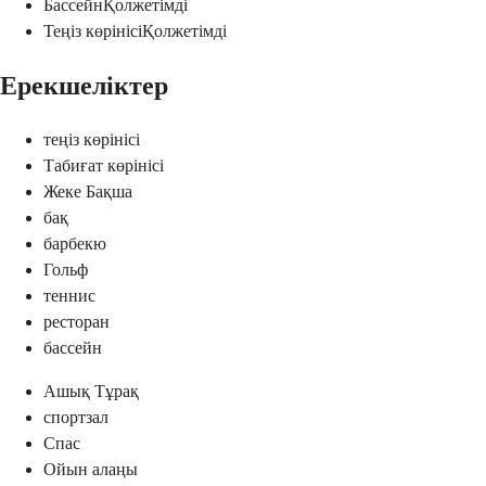
Бассейн
Қолжетімді
Теңіз көрінісі
Қолжетімді
Ерекшеліктер
теңіз көрінісі
Табиғат көрінісі
Жеке Бақша
бақ
барбекю
Гольф
теннис
ресторан
бассейн
Ашық Тұрақ
спортзал
Спас
Ойын алаңы