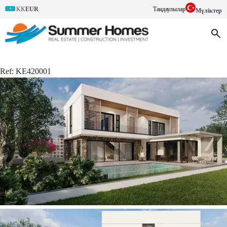
KK
EUR
Таңдаулылар
Мүліктер
Ref:
KE420001