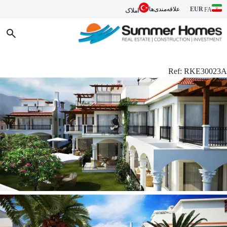
EUR
علاقه‌مندی‌ها
FA
املاک
Ref:
RKE30023A