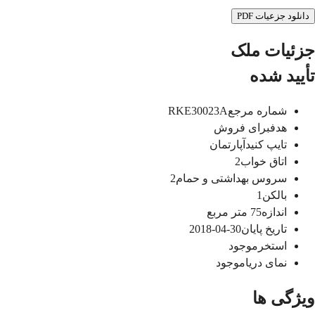
دانلود جزعیات PDF
جزئیات ملک
تأیید شده
شماره مرجع
RKE30023A
هدف
برای فروش
تایپ کنید
آپارتمان
اتاق خواب
2
سروس بهداشتی و حمام
2
بالکن
1
اندازه
75
متر مربع
تاریخ پایان
30-04-2018
استخر
موجود
نمای دریا
موجود
ویژگی ها