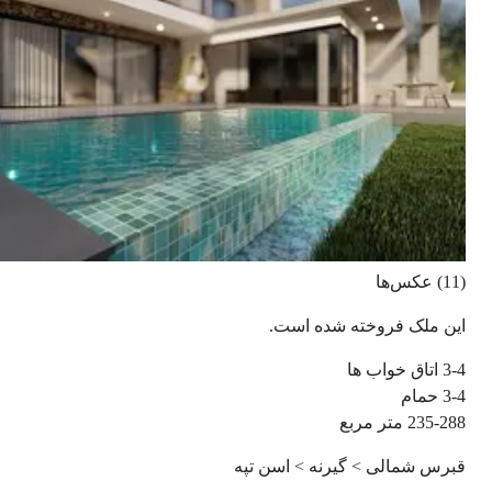
(11) عکس‌ها
این ملک فروخته شده است.
3-4
اتاق خواب ها
3-4
حمام
235-288
متر مربع
قبرس شمالی > گیرنه > اسن تپه