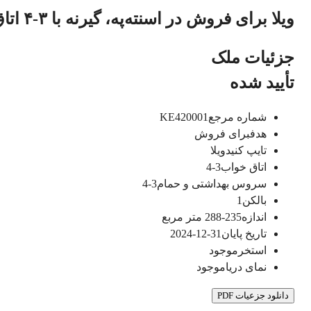
ویلا برای فروش در اسنته‌په، گیرنه با ۳-۴ اتاق خواب
جزئیات ملک
تأیید شده
شماره مرجع
KE420001
هدف
برای فروش
تایپ کنید
ویلا
اتاق خواب
3-4
سروس بهداشتی و حمام
3-4
بالکن
1
اندازه
235-288
متر مربع
تاریخ پایان
31-12-2024
استخر
موجود
نمای دریا
موجود
دانلود جزعیات PDF