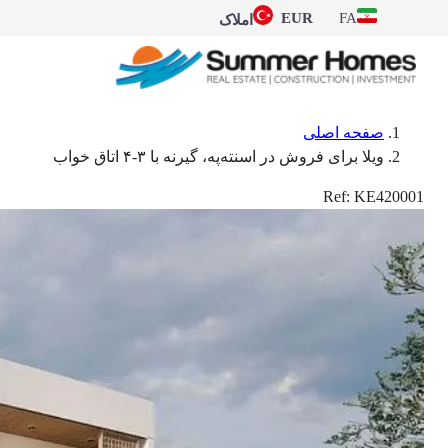
EUR
FA
املاک
صفحه اصلی
ویلا برای فروش در اسنته‌په، گیرنه با ۳-۴ اتاق خواب
Ref:
KE420001