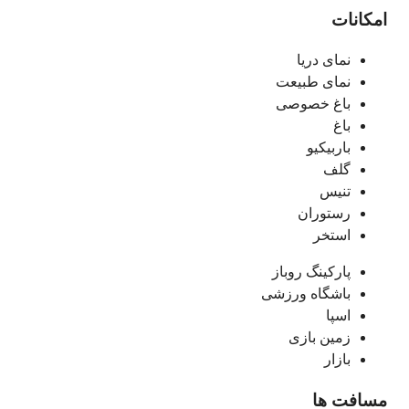
امکانات
نمای دریا
نمای طبیعت
باغ خصوصی
باغ
باربیکیو
گلف
تنیس
رستوران
استخر
پارکینگ روباز
باشگاه ورزشی
اسپا
زمین بازی
بازار
مسافت ها