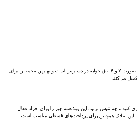
در منطقه آرام اسنته‌په، گیرنه، قبرس شمالی، این ویلای زیبای استثنایی ترکیبی فوق‌العاده از راحتی و elegance ارائه می‌دهد. این املاک به صورت ۳ و ۴ اتاق خوابه در دسترس است و بهترین محیط را برای 
، وارد دنیای آرامش و لوکس شوید. چه از شنا در استخر لذت ببرید، چه گلف بازی کنید و چه تنیس بزنید، این ویلا همه چیز را برای افراد فعال 
برای پرداخت‌های قسطی مناسب است
.