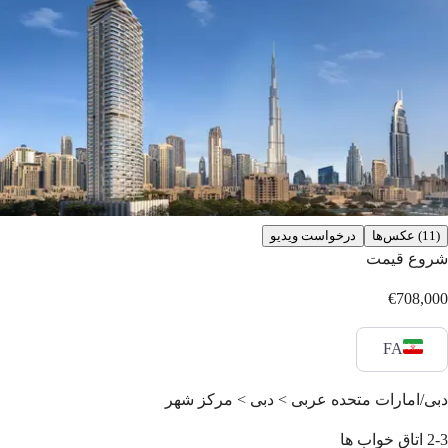
(11) عکس‌ها
درخواست ویدیو
شروع قیمت
€708,000
FA
دبی/امارات متحده عربی > دبی > مرکز شهر
2-3
اتاق خواب ها