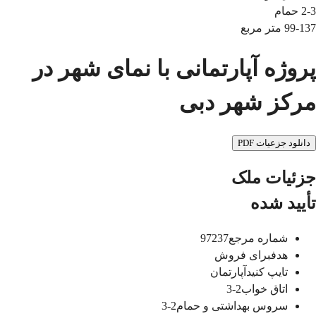
2-3
حمام
99-137
متر مربع
پروژه آپارتمانی با نمای شهر در
مرکز شهر دبی
دانلود جزعیات PDF
جزئیات ملک
تأیید شده
شماره مرجع
97237
هدف
برای فروش
تایپ کنید
آپارتمان
اتاق خواب
2-3
سروس بهداشتی و حمام
2-3