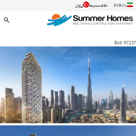
EUR
علاقه‌مندی‌ها
FA
املاک
Ref:
97237