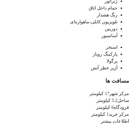
ژنراتور
حمام داخل اتاق
زنگ هشدار
تلویزیون کابلی-ماهواره‌ای
دوربین
آسانسور
استخر
پارکینگ روباز
پرگولا
آژیر خطر آتش
مسافت ها
مرکز شهر
17 کیلومتر
ساحل
5.2 کیلومتر
فرودگاه
6 کیلومتر
مرکز خرید
1 کیلومتر
اطلاعات بیشتر