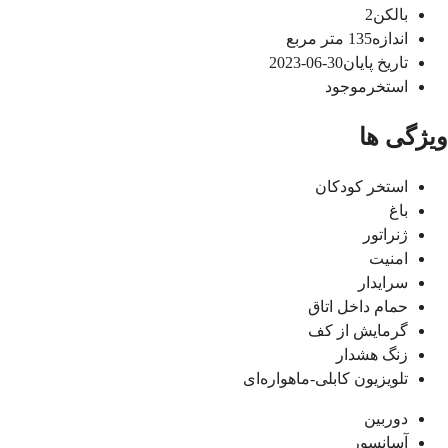
بالکن
2
اندازه
135
متر مربع
تاریخ پایان
30-06-2023
استخر
موجود
ویژگی ها
استخر کودکان
باغ
ژنراتور
امنیت
سرایدار
حمام داخل اتاق
گرمایش از کف
زنگ هشدار
تلویزیون کابلی-ماهواره‌ای
دوربین
آسانسور