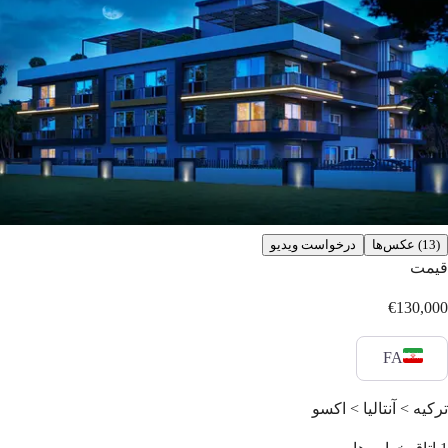
(13) عکس‌ها
درخواست ویدیو
قیمت
€130,000
FA
ترکیه > آنتالیا > اکسو