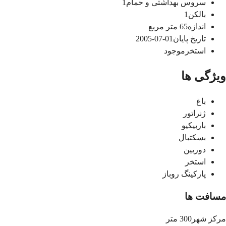
سروس بهداشتی و حمام
1
بالکن
1
اندازه
65
متر مربع
تاریخ پایان
01-07-2005
استخر
موجود
ویژگی ها
باغ
ژنراتور
باربیکیو
بسکتبال
دوربین
استخر
پارکینگ روباز
مسافت ها
مرکز شهر
300 متر